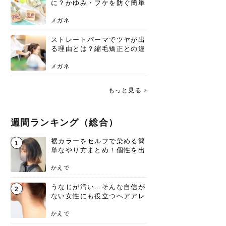
に？かゆみ・フケを防ぐ簡単
ケア方法
メガネ
ストレートパーマでツヤが出
る理由とは？縮毛矯正との違
いや長持ちケアを解説
メガネ
もっと見る
週間ランキング（総合）
裾カラーをセルフで染める簡
1
単なやり方まとめ！個性を出
すなら今！
かえで
うなじが汚い…そんな自信が
2
ない女性にも役立つヘアアレ
ンジあります！
かえで