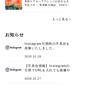
美容ケア＆ヘアアレンジが好きな大
学生です！ 実体験や雑誌、SNSで知
った情報を書いていこうと思いま
す。 これからよろしくお願いします
(*^^*)♪
もっと見る
お知らせ
Instagram引用時の不具合を
改修いたしました。
2020.10.28
【不具合情報】Instagramの
引用でURLを入れても画像や
キャプションが表示されない
件
2020.10.27