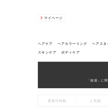
マイページ
ヘアケア
ヘアカラーリング
ヘアスタ
スキンケア
ボディケア
ヘアケア
ヘアカラーリング
ヘアスタイル
ヘアサロン
ヘッドスパ
スカルプケア
ヘアアイテム
メイク
エステ
脱毛
ネイル
スキンケア
ボディケア
「銭湯」に関
トリ
髪の
202
美容
ヘッ
髪を
発酵
ミニ
針で
化粧
202
更新日時順
人気順
仕上
へ！2
新ト
い？
らな
い方
何が
少な
の効
毛」。
イド