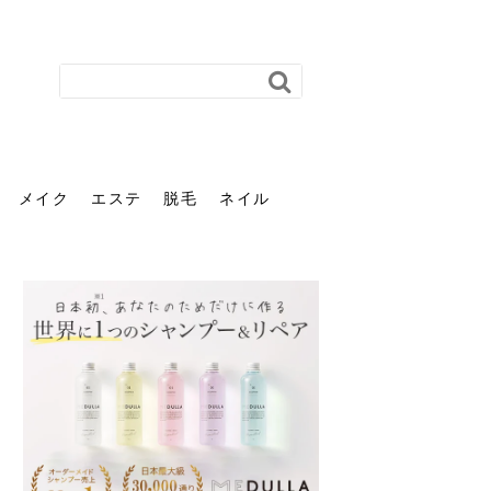
メイク
エステ
脱毛
ネイル
花粉で髪がパサパサするの
肌に合う髪色、どう見つけ
40代のパーマがダレる原因
前髪を薄くするための美容
ヘッドスパで頭皮をケアし
ストレスで髪の毛はどう変
40代の髪を悩みに最適！韓
「おしゃれ」と「身だしな
エステの勧誘が怖い人へ。
「今さら」なんて言わせな
オフィスネイルでも「キラ
はなぜ？原因と落とし方・
る？「イエベ」「ブルベ」
とは？自宅でできる復活術
院の頼み方とは？失敗しな
よう！ヘッドスパの効果と
わる？抜け毛・パサつきの
国発「ダリーフ」でヘアセ
み」は違う。相手に信頼感
断ることは悪くない。自分
い。40代のVIO・顔脱毛、
キラ」はOK？派手に見えな