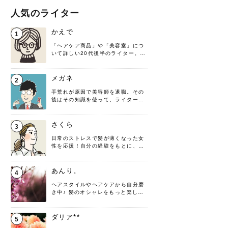
人気のライター
かえで
1
「ヘアケア商品」や「美容室」につ
いて詳しい20代後半のライター。楽
しみながら執筆させていただきま
す！
メガネ
2
手荒れが原因で美容師を退職。その
後はその知識を使って、ライターと
して転身したヘアケアオタクです。
髪の知識をわかりやすく紹介しま
す！
さくら
3
日常のストレスで髪が薄くなった女
性を応援！自分の経験をもとに、執
筆させていただきました。
あんり。
4
ヘアスタイルやヘアケアから自分磨
き中♪ 髪のオシャレをもっと楽しめ
るよう、日々勉強＆実践しています
♡ 役立つ情報をお届けできるように
頑張ります！よろしくお願いしま
ダリア**
5
す。