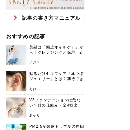
ジュベルック スキンの効果
本気の痩身と体質改善に。
防ぎ方を紹介
診断と...
と長...
いため...
おすすめの人
原因と...
ット...
を与え...
を守る...
賢...
い上...
とは？毛穴・ニキビ跡への
アーユルヴェーダに基づく
花粉の季節になると、髪がパサつく、
美容室で素敵なヘアカラーに染めても
パーマをかけたばかりなのに、もうカ
前髪は薄くしたほうが今風でおしゃれ
普段目に見えない頭皮ですが、何のケ
最近、髪のツヤがなくなったという方
韓国コスメを使うのは若い子だけだと
新しい環境に臨むとき、多くの人が意
「初回限定〇〇円！」そんなお得な体
40代になって、ふと自分のムダ毛のこ
仕事中も、ふとした瞬間に自分の指先
変化...
「イン...
広がる、手触りが悪いと感じた経験は
らったのに、家に帰って鏡を見たら、
ールがダレてしまったと感じている方
だと思っている人は、前髪を早く変え
アもせずに放っておくとダメージが蓄
や、抜け毛が増えたと悩んでいる方
思っていないでしょうか？ダリーフの
識するのが「身だしなみ」です。特に
験エステに行ってみたいけど、『押し
とが気になり始めたけど、「今から脱
を見て、気分が上がるという心ときめ
記事の書き方マニュアル
ありま...
「なん...
はいな...
たいと...
積して...
は、スト...
グラム...
メイク...
に弱い...
毛を...
く「キ...
ニキビ跡の凸凹をどうにかしたいと、
自己流のダイエットではなかなか落ち
肌の質感でお悩みではないでしょう
ない、頑固な脂肪やセルライトを、本
さくら
かえで
メガネ
かえで
yukarin
さくら
さくら
さな
さな
さな
あおい
か？肌に...
気で体...
おすすめの記事
ゆい
さな
美髪は「頭皮オイルケア」か
ら！クレンジングと保湿、2
つの方法と効果を解説
メガネ
貼るだけセルフケア「耳つぼ
ジュエリー」とは？期待でき
る効果と、その実力
あおい
V3ファンデーションは危な
い？針の仕組み・全4種比
較・正規品の買い方まで徹底
解説
あかり
PM2.5が頭皮トラブルの原因