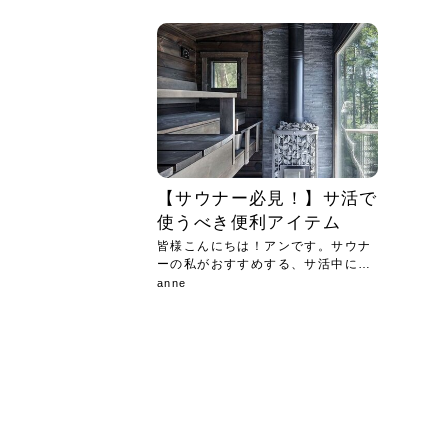
急に
人の
い原因.
めく..
ル...
時こそ.
本ケ
のシャ.
しい美.
のポ
める前.
と...
ヘッドス
と種
果。
血行を促
トリート
2026
2026
しばらく
髪をきれ
スキンケ
「たくさ
フェイス
顔の産毛
最近、な
できる.
魅力と、
効果が...
大きく変
すみカラ
ルでエア
ろそろ髪
ムを増や
ンプーに
に、実際
いうお悩
で抜くな
気がする
さろめ
の塗り...
く...
解...
思って...
頭皮の...
などの...
ものばか.
しょう...
感じて...
じつは...
ふと鏡を
痩身エス
落ち込ん
機器を使
メガネ
さくら
かえで
メガネ
さくら
さくら
あおい
あかり
あおい
あおい
その原...
技によ...
あおい
あかり
【サウナー必見！】サ活で
使うべき便利アイテム
皆様こんにちは！アンです。サウナ
ーの私がおすすめする、サ活中にあ
わせ...
anne