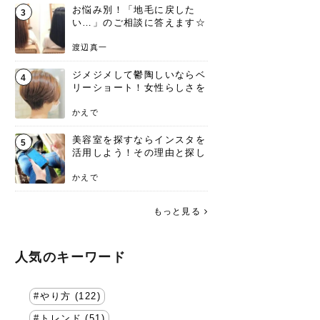
お悩み別！「地毛に戻した
3
い…」のご相談に答えます☆
渡辺真一
ジメジメして鬱陶しいならベ
4
リーショート！女性らしさを
失わないポイント
かえで
美容室を探すならインスタを
5
活用しよう！その理由と探し
方を要チェック
かえで
もっと見る
人気のキーワード
やり方 (122)
トレンド (51)