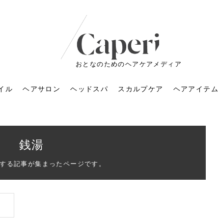
おとなのためのヘアケアメディア
イル
ヘアサロン
ヘッドスパ
スカルプケア
ヘアアイテム
銭湯
する記事が集まったページです。
ートメントの付け方で
くすみが気になる人
6年のショートウルフ最
室に行くのが恥ずかし
ドスパの落とし穴！知
育てるには？毎日の洗
エキスシャンプーって
マリストのメイク術｜
小顔を目指す！美容鍼
ノリが変わる「顔脱
6年運気アップネイルガ
朝の5分が変わる！寝癖がつ
ツヤと透明感で垢抜ける！
ルーズウェーブとは？2026
お気に入りのお店が倒産し
頭皮を刺激してお顔のリフ
頭皮マッサージで目がぱっ
アイロンが苦手でも大丈
V3ファンデーションは危な
リンパマッサージと経絡マ
子供の脱毛、日焼け肌はN
そのネイル、本当に似合っ
がりが変わる｜効かな
026春トレンドの明る
レンドとは？ナチュラ
髪質の変化に気づいた
いと損する真実
と生活習慣を見直す基
いいの？無印良品など
いアイテムで「自分ら
果と後悔しない選び方
4つのメリットと、始
を公開！幸運を呼ぶ色
かない予防方法と時短寝癖
自然なヘアカラーで作る
年の注目スタイルと長さ別
た後の美容室の探し方！失
トアップ♪毎日こつこつカン
ちりする理由は？具体的な
夫！ブラッシング感覚で使
い？針の仕組み・全4種比
ッサージの違いとは？効果
G？親子で学ぶ、安心・安全
てる？指先をきれいに見え