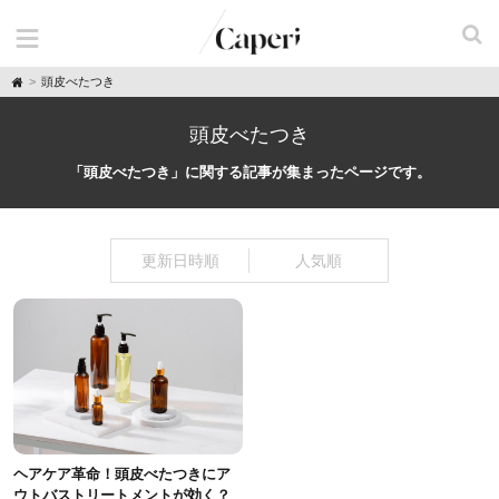
H
頭皮べたつき
o
m
e
頭皮べたつき
「頭皮べたつき」に関する記事が集まったページです。
更新日時順
人気順
ヘアケア革命！頭皮べたつきにア
ウトバストリートメントが効く？