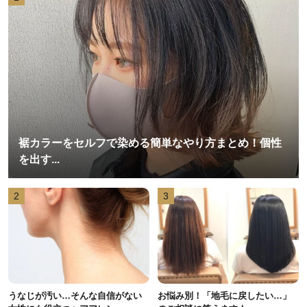
裾カラーをセルフで染める簡単なやり方まとめ！個性
を出す...
2
3
うなじが汚い…そんな自信がない
お悩み別！「地毛に戻したい…」