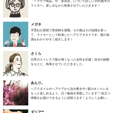
「ヘアケア商品」や「美容室」について詳しい20代後半の
ライター。楽しみながら執筆させていただきます！
メガネ
手荒れが原因で美容師を退職。その後はその知識を使っ
て、ライターとして転身したヘアケアオタクです。髪の知
識をわかりやすく紹介します！
さくら
日常のストレスで髪が薄くなった女性を応援！自分の経験
をもとに、執筆させていただきました。
あんり。
ヘアスタイルやヘアケアから自分磨き中♪ 髪のオシャレを
もっと楽しめるよう、日々勉強＆実践しています♡ 役立つ
情報をお届けできるように頑張ります！よろしくお願いし
ます。
ダリア**