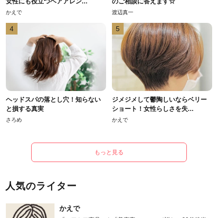
女性にも役立つヘアアレン...
のご相談に答えます☆
かえで
渡辺真一
4
5
ヘッドスパの落とし穴！知らない
ジメジメして鬱陶しいならベリー
と損する真実
ショート！女性らしさを失...
さろめ
かえで
もっと見る
人気のライター
かえで