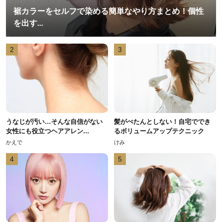
裾カラーをセルフで染める簡単なやり方まとめ！個性
を出す...
2
3
うなじが汚い…そんな自信がない
髪がぺたんとしない！自宅ででき
女性にも役立つヘアアレン...
るボリュームアップテクニック
かえで
けみ
4
5