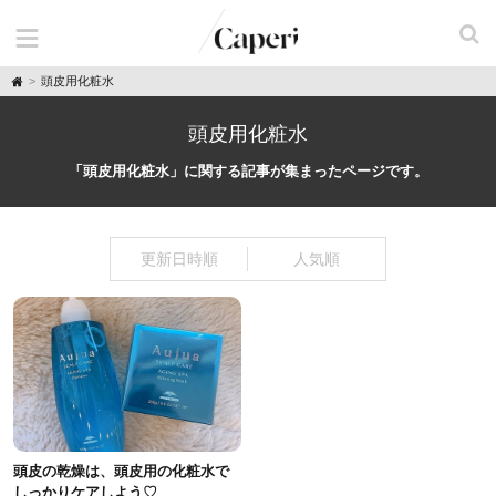
H
頭皮用化粧水
o
m
e
頭皮用化粧水
「頭皮用化粧水」に関する記事が集まったページです。
更新日時順
人気順
頭皮の乾燥は、頭皮用の化粧水で
しっかりケアしよう♡