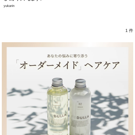
yukarin
1 件