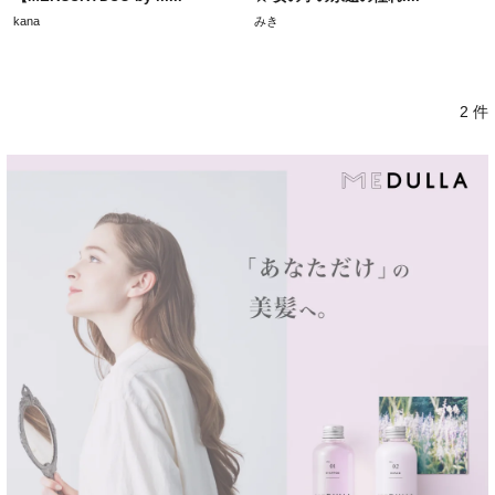
kana
みき
2 件