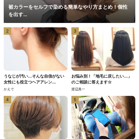
裾カラーをセルフで染める簡単なやり方まとめ！個性
を出す...
2
3
うなじが汚い…そんな自信がない
お悩み別！「地毛に戻したい…」
女性にも役立つヘアアレン...
のご相談に答えます☆
かえで
渡辺真一
4
5