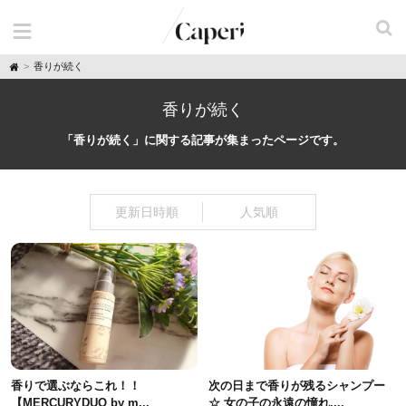
H
香りが続く
o
m
e
香りが続く
「香りが続く」に関する記事が集まったページです。
更新日時順
人気順
香りで選ぶならこれ！！
次の日まで香りが残るシャンプー
【MERCURYDUO by m...
☆ 女の子の永遠の憧れ....