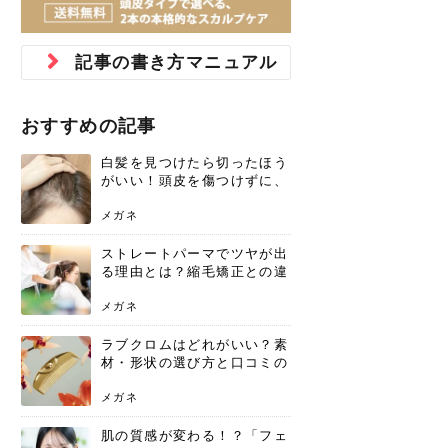
ジュベルック スキンの効果
本気の痩身と体質改善に。
防ぎ方を紹介
診断と...
と長...
いため...
おすすめの人
原因と...
ット...
を与え...
を守る...
賢...
い上...
とは？毛穴・ニキビ跡への
アーユルヴェーダに基づく
花粉の季節になると、髪がパサつく、
美容室で素敵なヘアカラーに染めても
パーマをかけたばかりなのに、もうカ
前髪は薄くしたほうが今風でおしゃれ
普段目に見えない頭皮ですが、何のケ
最近、髪のツヤがなくなったという方
韓国コスメを使うのは若い子だけだと
新しい環境に臨むとき、多くの人が意
「初回限定〇〇円！」そんなお得な体
40代になって、ふと自分のムダ毛のこ
仕事中も、ふとした瞬間に自分の指先
変化...
「イン...
広がる、手触りが悪いと感じた経験は
らったのに、家に帰って鏡を見たら、
ールがダレてしまったと感じている方
だと思っている人は、前髪を早く変え
アもせずに放っておくとダメージが蓄
や、抜け毛が増えたと悩んでいる方
思っていないでしょうか？ダリーフの
識するのが「身だしなみ」です。特に
験エステに行ってみたいけど、『押し
とが気になり始めたけど、「今から脱
を見て、気分が上がるという心ときめ
記事の書き方マニュアル
ありま...
「なん...
はいな...
たいと...
積して...
は、スト...
グラム...
メイク...
に弱い...
毛を...
く「キ...
ニキビ跡の凸凹をどうにかしたいと、
自己流のダイエットではなかなか落ち
肌の質感でお悩みではないでしょう
ない、頑固な脂肪やセルライトを、本
さくら
かえで
メガネ
かえで
yukarin
さくら
さくら
さな
さな
さな
あおい
か？肌に...
気で体...
おすすめの記事
ゆい
さな
白髪を見つけたら切ったほう
がいい！頭皮を傷つけずに、
気になる白髪を処理する方法
メガネ
ストレートパーマでツヤが出
る理由とは？縮毛矯正との違
いや長持ちケアを解説
メガネ
ラブクロムはどれがいい？素
材・形状の選び方と口コミの
真相
メガネ
肌の質感が変わる！？「フェ