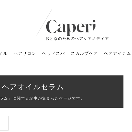
おとなのためのヘアケアメディア
イル
ヘアサロン
ヘッドスパ
スカルプケア
ヘアアイテム
S ヘアオイルセラム
ルセラム」に関する記事が集まったページです。
ートメントの付け方で
くすみが気になる人
6年のショートウルフ最
室に行くのが恥ずかし
ドスパの落とし穴！知
育てるには？毎日の洗
エキスシャンプーって
マリストのメイク術｜
小顔を目指す！美容鍼
ノリが変わる「顔脱
6年運気アップネイルガ
朝の5分が変わる！寝癖がつ
ツヤと透明感で垢抜ける！
ルーズウェーブとは？2026
お気に入りのお店が倒産し
頭皮を刺激してお顔のリフ
頭皮マッサージで目がぱっ
アイロンが苦手でも大丈
V3ファンデーションは危な
リンパマッサージと経絡マ
子供の脱毛、日焼け肌はN
そのネイル、本当に似合っ
がりが変わる｜効かな
026春トレンドの明る
レンドとは？ナチュラ
髪質の変化に気づいた
いと損する真実
と生活習慣を見直す基
いいの？無印良品など
いアイテムで「自分ら
果と後悔しない選び方
4つのメリットと、始
を公開！幸運を呼ぶ色
かない予防方法と時短寝癖
自然なヘアカラーで作る
年の注目スタイルと長さ別
た後の美容室の探し方！失
トアップ♪毎日こつこつカン
ちりする理由は？具体的な
夫！ブラッシング感覚で使
い？針の仕組み・全4種比
ッサージの違いとは？効果
G？親子で学ぶ、安心・安全
てる？指先をきれいに見え