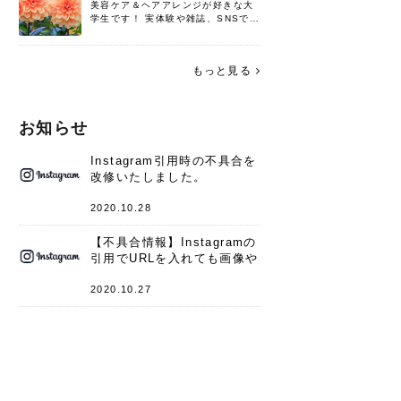
美容ケア＆ヘアアレンジが好きな大
学生です！ 実体験や雑誌、SNSで知
った情報を書いていこうと思いま
す。 これからよろしくお願いします
(*^^*)♪
もっと見る
お知らせ
Instagram引用時の不具合を
改修いたしました。
2020.10.28
【不具合情報】Instagramの
引用でURLを入れても画像や
キャプションが表示されない
件
2020.10.27