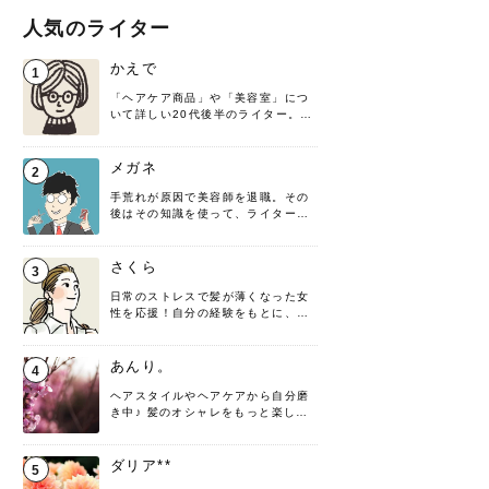
人気のライター
かえで
1
「ヘアケア商品」や「美容室」につ
いて詳しい20代後半のライター。楽
しみながら執筆させていただきま
す！
メガネ
2
手荒れが原因で美容師を退職。その
後はその知識を使って、ライターと
して転身したヘアケアオタクです。
髪の知識をわかりやすく紹介しま
す！
さくら
3
日常のストレスで髪が薄くなった女
性を応援！自分の経験をもとに、執
筆させていただきました。
あんり。
4
ヘアスタイルやヘアケアから自分磨
き中♪ 髪のオシャレをもっと楽しめ
るよう、日々勉強＆実践しています
♡ 役立つ情報をお届けできるように
頑張ります！よろしくお願いしま
ダリア**
5
す。