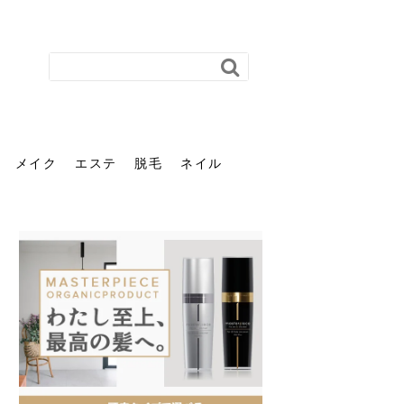
メイク
エステ
脱毛
ネイル
花粉で髪がパサパサするの
肌に合う髪色、どう見つけ
40代のパーマがダレる原因
前髪を薄くするための美容
ヘッドスパで頭皮をケアし
ストレスで髪の毛はどう変
40代の髪を悩みに最適！韓
「おしゃれ」と「身だしな
エステの勧誘が怖い人へ。
「今さら」なんて言わせな
オフィスネイルでも「キラ
はなぜ？原因と落とし方・
る？「イエベ」「ブルベ」
とは？自宅でできる復活術
院の頼み方とは？失敗しな
よう！ヘッドスパの効果と
わる？抜け毛・パサつきの
国発「ダリーフ」でヘアセ
み」は違う。相手に信頼感
断ることは悪くない。自分
い。40代のVIO・顔脱毛、
キラ」はOK？派手に見えな