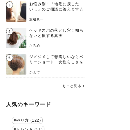
お悩み別！「地毛に戻した
3
い…」のご相談に答えます☆
渡辺真一
ヘッドスパの落とし穴！知ら
4
ないと損する真実
さろめ
ジメジメして鬱陶しいならベ
5
リーショート！女性らしさを
失わないポイント
かえで
もっと見る
人気のキーワード
やり方 (122)
トレンド (51)