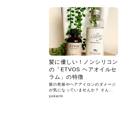
急に
人の
い原因.
めく..
ル...
時こそ.
本ケ
のシャ.
しい美.
のポ
める前.
と...
ヘッドス
と種
果。
血行を促
トリート
2026
2026
しばらく
髪をきれ
スキンケ
「たくさ
フェイス
顔の産毛
最近、な
できる.
魅力と、
効果が...
大きく変
すみカラ
ルでエア
ろそろ髪
ムを増や
ンプーに
に、実際
いうお悩
で抜くな
気がする
さろめ
の塗り...
く...
解...
思って...
頭皮の...
などの...
ものばか.
しょう...
感じて...
じつは...
ふと鏡を
痩身エス
落ち込ん
機器を使
メガネ
さくら
かえで
メガネ
さくら
さくら
あおい
あかり
あおい
あおい
その原...
技によ...
あおい
あかり
髪に優しい！ノンシリコン
の「ETVOS ヘアオイルセ
ラム」の特徴
髪の乾燥やヘアアイロンのダメージ
が気になっていませんか？ そんな
方...
yukarin