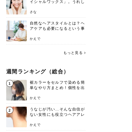
イシャルワックス」。うれし
いメリットと、肌荒れしない
ための基礎知識
さな
自然なヘアスタイルとは？ヘ
アケアも必要になるという事
実を知っていますか？
かえで
もっと見る
週間ランキング（総合）
裾カラーをセルフで染める簡
1
単なやり方まとめ！個性を出
すなら今！
かえで
うなじが汚い…そんな自信が
2
ない女性にも役立つヘアアレ
ンジあります！
かえで