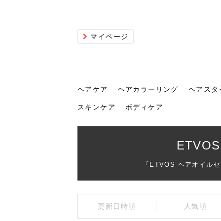
マイページ
ヘアケア
ヘアカラーリング
ヘアスタ
スキンケア
ボディケア
ヘアケア
ヘアカラーリング
ヘアスタイル
ヘアサロン
ヘッドスパ
スカルプケア
ヘアアイテム
メイク
エステ
脱毛
ネイル
スキンケア
ボディケア
ETVO
「ETVOS ヘアオイ
トリ
髪の
202
美容
ヘッ
髪を
発酵
ミニ
針で
化粧
202
更新日時順
人気順
仕上
へ！2
新ト
い？
らな
い方
何が
少な
の効
毛」。
イド