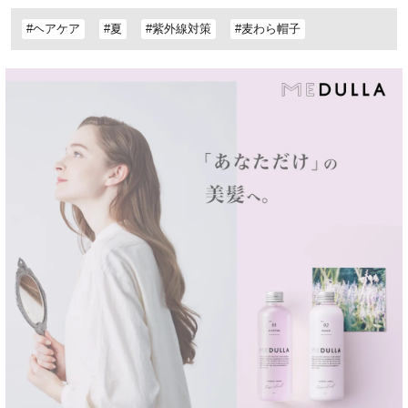
#ヘアケア
#夏
#紫外線対策
#麦わら帽子