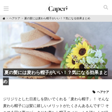
H
ヘアケア
夏の髪には麦わら帽子がいい！？気になる効果まとめ
o
m
e
夏の髪には麦わら帽子がいい！？気になる効果まと
め
ヘアケア
ジリジリとした日差しを防いでくれる「麦わら帽子」！ そんな
麦わら帽子には髪に嬉しいメリットがたくさんあるんです♡ そ