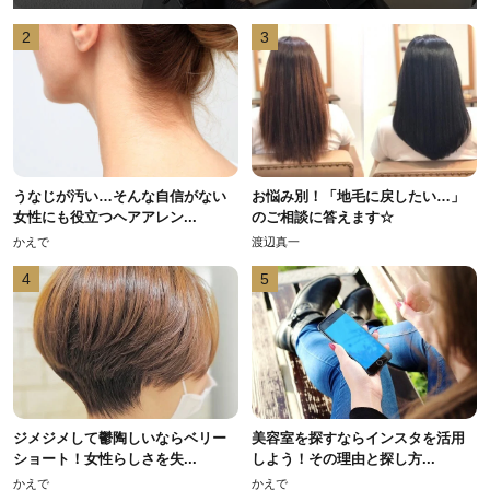
2
3
うなじが汚い…そんな自信がない
お悩み別！「地毛に戻したい…」
女性にも役立つヘアアレン...
のご相談に答えます☆
かえで
渡辺真一
4
5
ジメジメして鬱陶しいならベリー
美容室を探すならインスタを活用
ショート！女性らしさを失...
しよう！その理由と探し方...
かえで
かえで