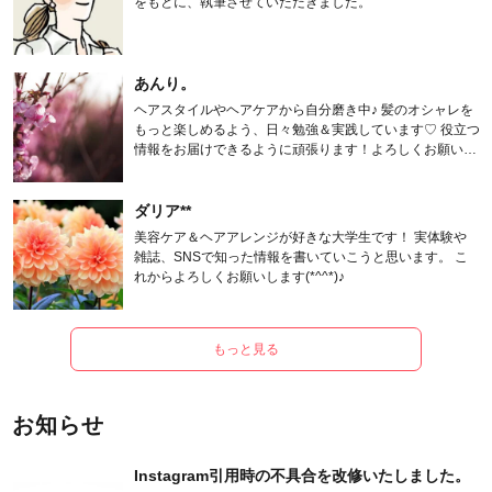
をもとに、執筆させていただきました。
あんり。
ヘアスタイルやヘアケアから自分磨き中♪ 髪のオシャレを
もっと楽しめるよう、日々勉強＆実践しています♡ 役立つ
情報をお届けできるように頑張ります！よろしくお願いし
ます。
ダリア**
美容ケア＆ヘアアレンジが好きな大学生です！ 実体験や
雑誌、SNSで知った情報を書いていこうと思います。 こ
れからよろしくお願いします(*^^*)♪
もっと見る
お知らせ
Instagram引用時の不具合を改修いたしました。