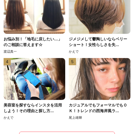
お悩み別！「地毛に戻したい…」
ジメジメして鬱陶しいならベリー
のご相談に答えます☆
ショート！女性らしさを失...
渡辺真一
かえで
4
5
美容室を探すならインスタを活用
カジュアルでもフォーマルでもＯ
しよう！その理由と探し方...
Ｋ！トレンドの西海岸風ラ...
かえで
尾上雄輝