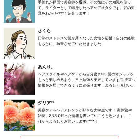
手荒れが原因で美容師を退職。その後はその知識を使っ
て、ライターとして転身したヘアケアオタクです。髪の知
識をわかりやすく紹介します！
さくら
日常のストレスで髪が薄くなった女性を応援！自分の経験
をもとに、執筆させていただきました。
あんり。
ヘアスタイルやヘアケアから自分磨き中♪ 髪のオシャレを
もっと楽しめるよう、日々勉強＆実践しています♡ 役立つ
情報をお届けできるように頑張ります！よろしくお願いし
ます。
ダリア**
美容ケア＆ヘアアレンジが好きな大学生です！ 実体験や
雑誌、SNSで知った情報を書いていこうと思います。 こ
れからよろしくお願いします(*^^*)♪