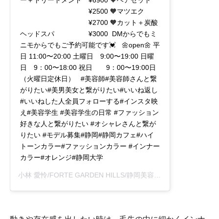
¥2500 🧡マツエク
¥2700 🧡カット＋炭酸
ヘッドスパ ¥3000 DMからでもミ
ニモからでもご予約可能です💓 🌼open🌼 平
日 11:00〜20:00 土曜日 9:00〜19:00 日曜
日 9：00〜18:00 祝日 9：00〜19:00日
（火曜日定休日） #美容師#美容師さんと繋
がりたい#美男美女と繋がりたい#いいね返し
#いいねした人全員フォローする#インスタ映
え#美容学生 #美容学生の日常 #ファッション
好きな人と繋がりたい #オシャレさんと繋が
りたい #モデル募集#静岡#静岡カフェ#ハイ
トーンカラー#ファッションカラー #インナー
カラー#オレンジ#静岡大学
小林 愛怜/FORTE GARDEN HILLS/静岡美容師
(@f.etyogram