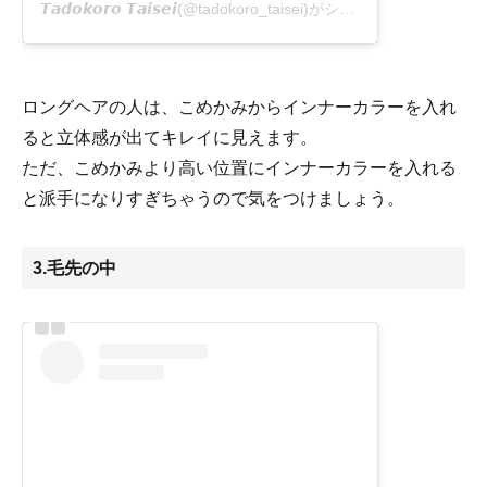
𝙏𝙖𝙙𝙤𝙠𝙤𝙧𝙤 𝙏𝙖𝙞𝙨𝙚𝙞
(@tadokoro_taisei)がシェアした投稿 -
202
ロングヘアの人は、こめかみからインナーカラーを入れ
ると立体感が出てキレイに見えます。
ただ、こめかみより高い位置にインナーカラーを入れる
と派手になりすぎちゃうので気をつけましょう。
3.毛先の中