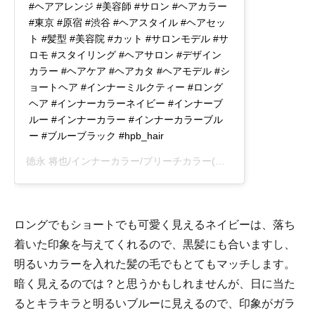
#ヘアアレンジ #美容師 #サロン #ヘアカラー
#東京 #原宿 #渋谷 #ヘアスタイル #ヘアセッ
ト #髪型 #美容院 #カット #サロンモデル #サ
ロモ #スタイリング #ヘアサロン #デザイン
カラー #ヘアケア #ヘアカタ #ヘアモデル #シ
ョートヘア #インナーミルクティー #ロング
ヘア #インナーカラーネイビー #インナーブ
ルー #インナーカラー #インナーカラーブル
ー #ブルーブラック #hpb_hair
徳永 将也/インナーカラー/ブリーチカラー
(@sakura_tokunaga.s)がシェアした投稿 -
ロングでもショートでも可愛く見えるネイビーは、落ち
着いた印象を与えてくれるので、黒髪にも合いますし、
明るいカラーを入れた髪の毛でもとてもマッチします。
暗く見えるのでは？と思うかもしれませんが、日に当た
るとキラキラと明るいブルーに見えるので、印象がガラ