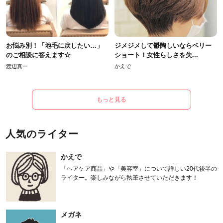
お悩み別！「地毛に戻したい…」
ジメジメして鬱陶しいならベリー
のご相談に答えます☆
ショート！女性らしさを失...
渡辺真一
かえで
もっと見る
人気のライター
かえで
「ヘアケア商品」や「美容室」について詳しい20代後半の
ライター。楽しみながら執筆させていただきます！
メガネ