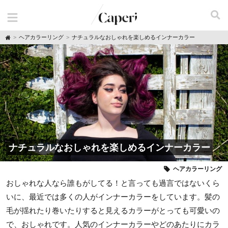
H
ヘアカラーリング
ナチュラルなおしゃれを楽しめるインナーカラー
o
m
e
ナチュラルなおしゃれを楽しめるインナーカラー
ヘアカラーリング
おしゃれな人なら誰もがしてる！と言っても過言ではないくら
いに、最近では多くの人がインナーカラーをしています。髪の
毛が揺れたり巻いたりすると見えるカラーがとっても可愛いの
で、おしゃれです。人気のインナーカラーやどのあたりにカラ