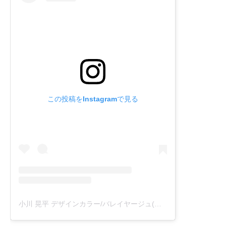
この投稿をInstagramで見る
小川 晃平 デザインカラー/バレイヤージュ(@kouheykawk)がシェアした投稿