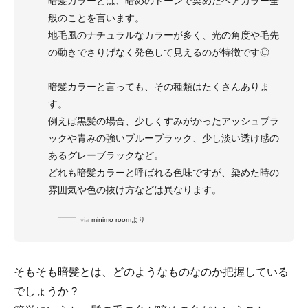
暗髪カラーとは、暗めのトーンで染めたヘアカラー全
般のことを言います。
地毛風のナチュラルなカラーが多く、光の角度や毛先
の動きでさりげなく発色して見えるのが特徴です◎
暗髪カラーと言っても、その種類はたくさんありま
す。
例えば黒髪の場合、少しくすみがかったアッシュブラ
ックや青みの強いブルーブラック、少し淡い透け感の
あるグレーブラックなど。
どれも暗髪カラーと呼ばれる色味ですが、染めた時の
雰囲気や色の抜け方などは異なります。
via
minimo roomより
そもそも暗髪とは、どのようなものなのか把握している
でしょうか？