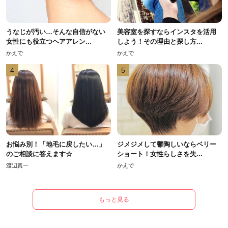
うなじが汚い…そんな自信がない
美容室を探すならインスタを活用
女性にも役立つヘアアレン...
しよう！その理由と探し方...
かえで
かえで
4
5
お悩み別！「地毛に戻したい…」
ジメジメして鬱陶しいならベリー
のご相談に答えます☆
ショート！女性らしさを失...
渡辺真一
かえで
もっと見る