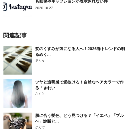
も画像やキャプションが表示されない件
2020.10.27
関連記事
髪のくすみが気になる人へ！2026春トレンドの明
るめく...
さくら
ツヤと透明感で垢抜ける！自然なヘアカラーで作
る「きれい...
さくら
肌に合う髪色、どう見つける？「イエベ」「ブル
ベ」診断と...
かえで