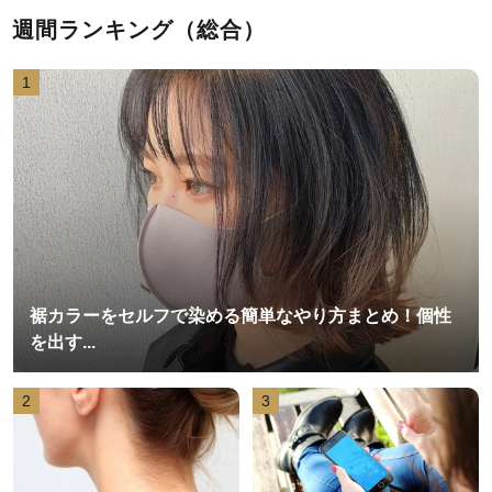
週間ランキング（総合）
1
裾カラーをセルフで染める簡単なやり方まとめ！個性
を出す...
2
3