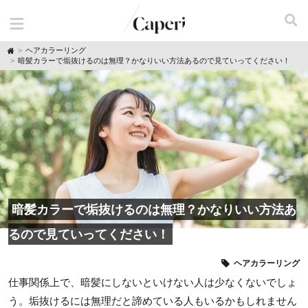
H
ヘアカラーリング
o
暗髪カラーで垢抜けるのは無理？かなりいい方法あるので見ていってください！
m
e
暗髪カラーで垢抜けるのは無理？かなりいい方法あ
るので見ていってください！
ヘアカラーリング
仕事関係上で、暗髪にしないといけない人は少なくないでしょ
う。垢抜けるには無理だと諦めている人もいるかもしれません