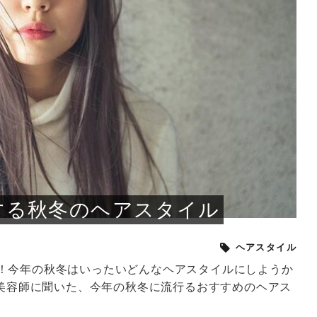
小じわが増えた？原因
手ならではの痩身効
ルルルン ハイドラのどれが
その医療ダイエット、後悔
..
.
..
ア
..
..
イント
..
直し...
「きれい...
の...
敗しに...
タン小顔☆
やり方...
えるヘア...
較・...
と、自...
なエ...
るのは...
パは、頭皮の汚れを落として
類の見分け方＆自宅で
オールハンドエステの
良い？その違いは？PDRN
しませんか？失敗する人の
進し、リラックス効果や美髪
メントの付け方で仕上がりは
春のトレンドカラーは明るめのく
年のショートウルフは、ナチュラ
美容室に行けていないし、そ
いに育てるには高価なアイテ
アで人気の発酵成分が、シャ
んのコスメを持っているの
ラインをすっきりさせたいと
をカミソリで剃って、毛抜き
んとなく運気が停滞している
新生活シーズン、朝の身支度を少しで
職場で浮かない落ち着いたトーンにし
2026年はレイヤーカットを使った髪型
美容室を倒産する数が増えているとい
毎日のちょっとした習慣で小顔は作れ
目元の印象を左右するのは目そのもの
ヘアアイロンを使うのが苦手、火傷が
メイクをしている時間も、スキンケア
サロンのメニューを見ていると、「リ
「ムダ毛が気になる」とお子さんが悩
SNSや雑誌で見かけた素敵なネイルデ
..
...
や...
共通点...
わります。今回は、毛先中心
ーです。ただし、髪がすでに
リーな仕上がりが今っぽい正
型を変えて気分転換したいと
す前に、洗い方や乾かし方、
も広がっています。無印良品
に使っているのはいつも同じ
みを抱えている方はいないで
ど、日々の自己処理を手間に
と悩んでいないでしょうか？
も短くしたい人は多いはず。じつは寝
たいけれど、どこか垢抜けた印象にし
のトレンドと重なり、ルーズウェーブ
うニュースがありました。もともと美
る！頭のこりをほぐしてフェイスライ
ではなく、頭皮の状態かもしれませ
怖いと感じている方はいないでしょう
の時間に変えるという発想から生まれ
ンパマッサージ」の他に「経絡マッサ
んでいる姿を見て、エステ脱毛を検討
ザインを、いざ自分の爪に試してみた
..
見て、急に小じわが増えたと
テと一言で言っても、最新の
癖は、...
たいと...
ヘ...
容室の...
ンのリ...
ん。以下...
か？そ...
たのが...
ージ」...
し始め...
ら、...
ルルルン ハイドラシリーズを使いたい
医師の管理のもと、科学的根拠に基づ
でいないでしょうか？じつは
ったものから、昔ながらの手
けれど、種類が多くてどれを選べばい
いて行う「医療ダイエット」は、自己
かえで
さくら
かえで
かえで
chicca
メガネ
さくら
あかり
あかり
あおい
さな
いか...
流のダ...
さな
さな
もっと見る
もっと見る
もっと見る
もっと見る
もっと見る
もっと見る
もっと見る
もっと見る
もっと見る
もっと見る
もっと見る
もっと見る
もっと見る
する秋冬のヘアスタイル
ヘアスタイル
！今年の秋冬はいったいどんなヘアスタイルにしようか
役美容師に聞いた、今年の秋冬に流行るおすすめのヘアス