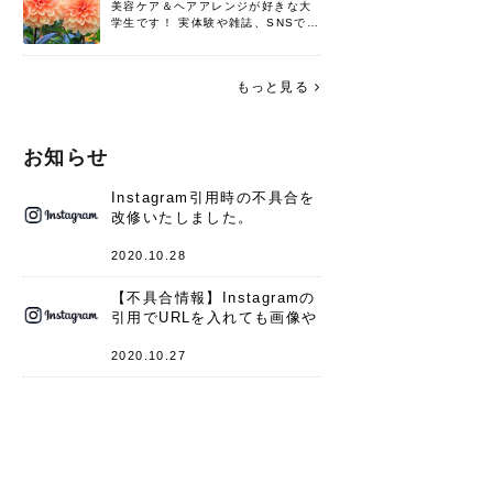
美容ケア＆ヘアアレンジが好きな大
学生です！ 実体験や雑誌、SNSで知
った情報を書いていこうと思いま
す。 これからよろしくお願いします
(*^^*)♪
もっと見る
お知らせ
Instagram引用時の不具合を
改修いたしました。
2020.10.28
【不具合情報】Instagramの
引用でURLを入れても画像や
キャプションが表示されない
件
2020.10.27