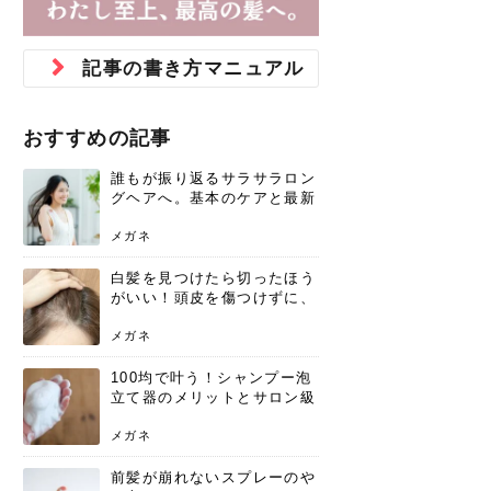
ジュベルック スキンの効果
本気の痩身と体質改善に。
防ぎ方を紹介
診断と...
と長...
いため...
おすすめの人
原因と...
ット...
を与え...
を守る...
賢...
い上...
とは？毛穴・ニキビ跡への
アーユルヴェーダに基づく
花粉の季節になると、髪がパサつく、
美容室で素敵なヘアカラーに染めても
パーマをかけたばかりなのに、もうカ
前髪は薄くしたほうが今風でおしゃれ
普段目に見えない頭皮ですが、何のケ
最近、髪のツヤがなくなったという方
韓国コスメを使うのは若い子だけだと
新しい環境に臨むとき、多くの人が意
「初回限定〇〇円！」そんなお得な体
40代になって、ふと自分のムダ毛のこ
仕事中も、ふとした瞬間に自分の指先
変化...
「イン...
広がる、手触りが悪いと感じた経験は
らったのに、家に帰って鏡を見たら、
ールがダレてしまったと感じている方
だと思っている人は、前髪を早く変え
アもせずに放っておくとダメージが蓄
や、抜け毛が増えたと悩んでいる方
思っていないでしょうか？ダリーフの
識するのが「身だしなみ」です。特に
験エステに行ってみたいけど、『押し
とが気になり始めたけど、「今から脱
を見て、気分が上がるという心ときめ
記事の書き方マニュアル
ありま...
「なん...
はいな...
たいと...
積して...
は、スト...
グラム...
メイク...
に弱い...
毛を...
く「キ...
ニキビ跡の凸凹をどうにかしたいと、
自己流のダイエットではなかなか落ち
肌の質感でお悩みではないでしょう
ない、頑固な脂肪やセルライトを、本
さくら
かえで
メガネ
かえで
yukarin
さくら
さくら
さな
さな
さな
あおい
か？肌に...
気で体...
おすすめの記事
ゆい
さな
誰もが振り返るサラサラロン
グヘアへ。基本のケアと最新
トレンドスタイル
メガネ
白髪を見つけたら切ったほう
がいい！頭皮を傷つけずに、
気になる白髪を処理する方法
メガネ
100均で叶う！シャンプー泡
立て器のメリットとサロン級
の髪を作る活用術
メガネ
前髪が崩れないスプレーのや