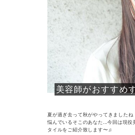
急に
人の
い原因.
めく..
ル...
時こそ.
本ケ
のシャ.
しい美.
のポ
める前.
と...
ヘッドス
と種
果。
血行を促
トリート
2026
2026
しばらく
髪をきれ
スキンケ
「たくさ
フェイス
顔の産毛
最近、な
できる.
魅力と、
効果が...
大きく変
すみカラ
ルでエア
ろそろ髪
ムを増や
ンプーに
に、実際
いうお悩
で抜くな
気がする
さろめ
の塗り...
く...
解...
思って...
頭皮の...
などの...
ものばか.
しょう...
感じて...
じつは...
ふと鏡を
痩身エス
落ち込ん
機器を使
メガネ
さくら
かえで
メガネ
さくら
さくら
あおい
あかり
あおい
あおい
その原...
技によ...
あおい
あかり
美容師がおすすめ
夏が過ぎ去って秋がやってきましたね
悩んでいるそこのあなた...今回は現
タイルをご紹介致します〜♫