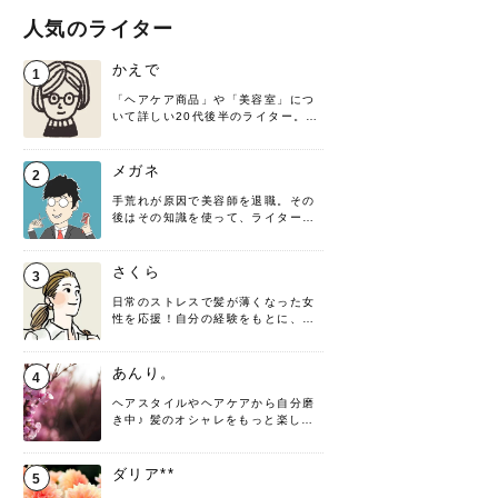
人気のライター
かえで
1
「ヘアケア商品」や「美容室」につ
いて詳しい20代後半のライター。楽
しみながら執筆させていただきま
す！
メガネ
2
手荒れが原因で美容師を退職。その
後はその知識を使って、ライターと
して転身したヘアケアオタクです。
髪の知識をわかりやすく紹介しま
す！
さくら
3
日常のストレスで髪が薄くなった女
性を応援！自分の経験をもとに、執
筆させていただきました。
あんり。
4
ヘアスタイルやヘアケアから自分磨
き中♪ 髪のオシャレをもっと楽しめ
るよう、日々勉強＆実践しています
♡ 役立つ情報をお届けできるように
頑張ります！よろしくお願いしま
ダリア**
5
す。