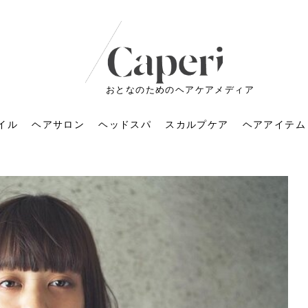
おとなのためのヘアケアメディア
イル
ヘアサロン
ヘッドスパ
スカルプケア
ヘアアイテム
ートメントの付け方で
くすみが気になる人
6年のショートウルフ最
室に行くのが恥ずかし
ドスパの落とし穴！知
育てるには？毎日の洗
エキスシャンプーって
マリストのメイク術｜
小顔を目指す！美容鍼
ノリが変わる「顔脱
6年運気アップネイルガ
朝の5分が変わる！寝癖がつ
ツヤと透明感で垢抜ける！
ルーズウェーブとは？2026
お気に入りのお店が倒産し
頭皮を刺激してお顔のリフ
頭皮マッサージで目がぱっ
アイロンが苦手でも大丈
V3ファンデーションは危な
リンパマッサージと経絡マ
子供の脱毛、日焼け肌はN
そのネイル、本当に似合っ
がりが変わる｜効かな
026春トレンドの明る
レンドとは？ナチュラ
髪質の変化に気づいた
いと損する真実
と生活習慣を見直す基
いいの？無印良品など
いアイテムで「自分ら
果と後悔しない選び方
4つのメリットと、始
を公開！幸運を呼ぶ色
かない予防方法と時短寝癖
自然なヘアカラーで作る
年の注目スタイルと長さ別
た後の美容室の探し方！失
トアップ♪毎日こつこつカン
ちりする理由は？具体的な
夫！ブラッシング感覚で使
い？針の仕組み・全4種比
ッサージの違いとは？効果
G？親子で学ぶ、安心・安全
てる？指先をきれいに見え