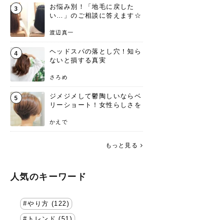
お悩み別！「地毛に戻した
3
い…」のご相談に答えます☆
渡辺真一
ヘッドスパの落とし穴！知ら
4
ないと損する真実
さろめ
ジメジメして鬱陶しいならベ
5
リーショート！女性らしさを
失わないポイント
かえで
もっと見る
人気のキーワード
やり方 (122)
トレンド (51)