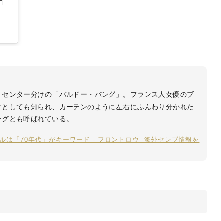
️
n
Jul 14, 2020 at 7:14am PDT
センター分けの「バルドー・バング」。フランス人女優のブ
クとしても知られ、カーテンのように左右にふんわり分かれた
ングとも呼ばれている。
は「70年代」がキーワード - フロントロウ -海外セレブ情報を