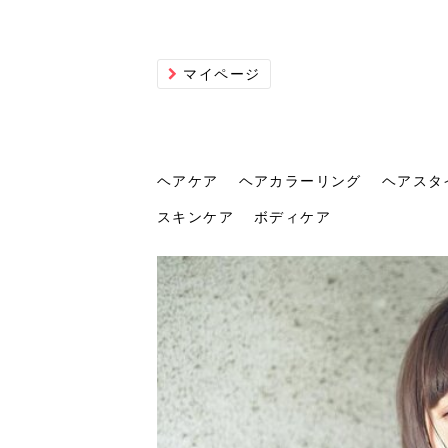
マイページ
ヘアケア
ヘアカラーリング
ヘアスタ
スキンケア
ボディケア
ヘアケア
ヘアカラーリング
ヘアスタイル
ヘアサロン
ヘッドスパ
スカルプケア
ヘアアイテム
メイク
エステ
脱毛
ネイル
スキンケア
ボディケア
トリ
髪の
202
美容
ヘッ
髪を
発酵
ミニ
針で
化粧
202
仕上
へ！2
新ト
い？
らな
い方
何が
少な
の効
毛」。
イド