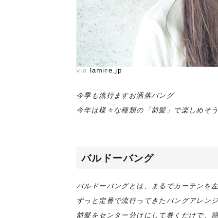
via
lamire.jp
今季も流行ますお洒落バング
今年は様々な種類の「前髪」で楽しめそ
バルドーバング
バルドーバングとは、まるでカーテンを
ずっと定番で流行ってきたバングアレンジで
前髪をセンター分けにして巻くだけで、