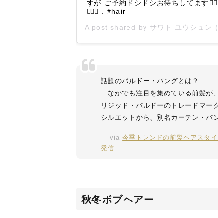
すが ご予約ドシドシお待ちしてます💇🏼‍♀
💇🏼‍♂️ . #hair
A post shared by
サワト ユウシュン
(@swt_ysn) o
話題のバルドー・バングとは？
なかでも注目を集めている前髪が、
リジッド・バルドーのトレードマー
シルエットから、別名カーテン・バ
via
今季トレンドの前髪ヘアスタイル
発信
秋冬ボブヘアー