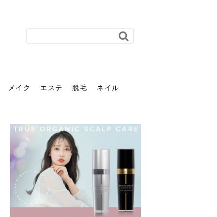
メイク
エステ
脱毛
ネイル
花粉で髪がパサパサするの
肌に合う髪色、どう見つけ
40代のパーマがダレる原因
前髪を薄くするための美容
ヘッドスパで頭皮をケアし
ストレスで髪の毛はどう変
40代の髪を悩みに最適！韓
「おしゃれ」と「身だしな
エステの勧誘が怖い人へ。
「今さら」なんて言わせな
オフィスネイルでも「キラ
はなぜ？原因と落とし方・
る？「イエベ」「ブルベ」
とは？自宅でできる復活術
院の頼み方とは？失敗しな
よう！ヘッドスパの効果と
わる？抜け毛・パサつきの
国発「ダリーフ」でヘアセ
み」は違う。相手に信頼感
断ることは悪くない。自分
い。40代のVIO・顔脱毛、
キラ」はOK？派手に見えな