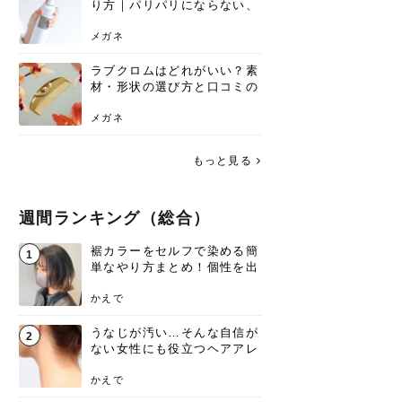
り方｜パリパリにならない、
自然なキープ術を解説
メガネ
ラブクロムはどれがいい？素
材・形状の選び方と口コミの
真相
メガネ
もっと見る
週間ランキング（総合）
裾カラーをセルフで染める簡
1
単なやり方まとめ！個性を出
すなら今！
かえで
うなじが汚い…そんな自信が
2
ない女性にも役立つヘアアレ
ンジあります！
かえで