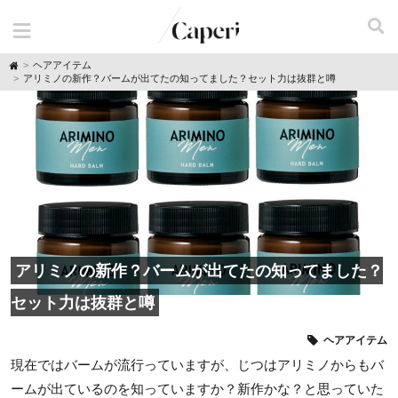
H
ヘアアイテム
o
アリミノの新作？バームが出てたの知ってました？セット力は抜群と噂
m
e
アリミノの新作？バームが出てたの知ってました？
セット力は抜群と噂
ヘアアイテム
現在ではバームが流行っていますが、じつはアリミノからもバ
ームが出ているのを知っていますか？新作かな？と思っていた