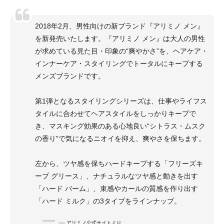
束感やカール感を作りだすミルク、3タイプのスタイリング剤
から。
2018年2月、男性向けの新ブランド『アリミノ メン』
を新発売いたします。『アリミノ メン』は大人の男性
アリミノ メン ハード バームは、天然由来成分97%配合。
が求めている見た目・印象の“爽やかさ”を、ヘアケア・
重くならずにナチュラルなツヤを表現。
インナーケア・スタイリングでトータルにキープする
人肌で溶けやすく、伸びが良いので髪にもなじみやすい。
メンズブランドです。
ショートからミディアムを中心に自然なツヤ感と軽さを出しな
がら、動きのあるスタイルをキープします。
◆セット力:■■■■□
第1弾となるスタイリングシリーズは、仕事やライフス
タイルに合わせてヘアスタイルをしっかりキープで
☆気になるニオイを抑えて爽やかな香りが長持ち。フレグラン
き、マスキング効果のある心地良い“シトラス・ムスク
ス スタイリング
の香り”で気になるニオイを抑え、爽やさを保ちます。
1髪についた汗や皮脂から発生したニオイをマスキング
2ニオイをマスキングしながら心地よい「シトラス・ムスクの
左から、ツヤ感を保ちハードキープする「フリーズキ
香り」を保持
ープ グリース」、ナチュラルなツヤ感と動きを出す
☆シトラス・ムスクの香り
「ハード バーム」、束感やカールの質感を作り出す
軽やかで清潔感のあるレモン、ライムなどのシトラス系にムス
「ハード ミルク」の3タイプをラインナップ。
クなどを加え、爽やかさの中に大人の落ち着きを感じる香調。
気になるニオイをマスキングする機能性香料です。
via
アリミノ公式サイトより