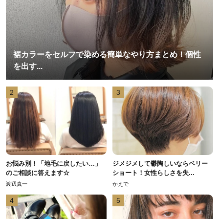
裾カラーをセルフで染める簡単なやり方まとめ！個性
を出す...
2
3
お悩み別！「地毛に戻したい…」
ジメジメして鬱陶しいならベリー
のご相談に答えます☆
ショート！女性らしさを失...
渡辺真一
かえで
4
5