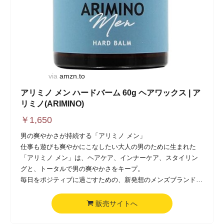
via
amzn.to
アリミノ メン ハードバーム 60g ヘアワックス | ア
リミノ(ARIMINO)
￥
1,650
男の爽やかさが持続する「アリミノ メン」
仕事も遊びも爽やかにこなしたい大人の男のために生まれた
「アリミノ メン」は、ヘアケア、インナーケア、スタイリン
グと、トータルで男の爽やかさをキープ。
毎日をポジティブに過ごすための、新発想のメンズブランドで
す。
第一弾は、マスキング効果のある心地よい香りとともに、ツヤ
販売サイトへ
感を保ちハードキープするグリース、
ナチュラルなツヤと動きを出すバーム、