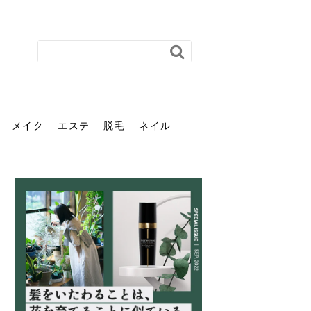
メイク
エステ
脱毛
ネイル
花粉で髪がパサパサするの
肌に合う髪色、どう見つけ
40代のパーマがダレる原因
前髪を薄くするための美容
ヘッドスパで頭皮をケアし
ストレスで髪の毛はどう変
40代の髪を悩みに最適！韓
「おしゃれ」と「身だしな
エステの勧誘が怖い人へ。
「今さら」なんて言わせな
オフィスネイルでも「キラ
はなぜ？原因と落とし方・
る？「イエベ」「ブルベ」
とは？自宅でできる復活術
院の頼み方とは？失敗しな
よう！ヘッドスパの効果と
わる？抜け毛・パサつきの
国発「ダリーフ」でヘアセ
み」は違う。相手に信頼感
断ることは悪くない。自分
い。40代のVIO・顔脱毛、
キラ」はOK？派手に見えな