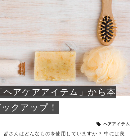
小じわが増えた？原因
手ならではの痩身効
ルルルン ハイドラのどれが
その医療ダイエット、後悔
..
.
..
ア
..
..
イント
..
直し...
「きれい...
の...
敗しに...
タン小顔☆
やり方...
えるヘア...
較・...
と、自...
なエ...
るのは...
パは、頭皮の汚れを落として
類の見分け方＆自宅で
オールハンドエステの
良い？その違いは？PDRN
しませんか？失敗する人の
進し、リラックス効果や美髪
メントの付け方で仕上がりは
春のトレンドカラーは明るめのく
年のショートウルフは、ナチュラ
美容室に行けていないし、そ
いに育てるには高価なアイテ
アで人気の発酵成分が、シャ
んのコスメを持っているの
ラインをすっきりさせたいと
をカミソリで剃って、毛抜き
んとなく運気が停滞している
新生活シーズン、朝の身支度を少しで
職場で浮かない落ち着いたトーンにし
2026年はレイヤーカットを使った髪型
美容室を倒産する数が増えているとい
毎日のちょっとした習慣で小顔は作れ
目元の印象を左右するのは目そのもの
ヘアアイロンを使うのが苦手、火傷が
メイクをしている時間も、スキンケア
サロンのメニューを見ていると、「リ
「ムダ毛が気になる」とお子さんが悩
SNSや雑誌で見かけた素敵なネイルデ
..
...
や...
共通点...
わります。今回は、毛先中心
ーです。ただし、髪がすでに
リーな仕上がりが今っぽい正
型を変えて気分転換したいと
す前に、洗い方や乾かし方、
も広がっています。無印良品
に使っているのはいつも同じ
みを抱えている方はいないで
ど、日々の自己処理を手間に
と悩んでいないでしょうか？
も短くしたい人は多いはず。じつは寝
たいけれど、どこか垢抜けた印象にし
のトレンドと重なり、ルーズウェーブ
うニュースがありました。もともと美
る！頭のこりをほぐしてフェイスライ
ではなく、頭皮の状態かもしれませ
怖いと感じている方はいないでしょう
の時間に変えるという発想から生まれ
ンパマッサージ」の他に「経絡マッサ
んでいる姿を見て、エステ脱毛を検討
ザインを、いざ自分の爪に試してみた
..
見て、急に小じわが増えたと
テと一言で言っても、最新の
癖は、...
たいと...
ヘ...
容室の...
ンのリ...
ん。以下...
か？そ...
たのが...
ージ」...
し始め...
ら、...
ルルルン ハイドラシリーズを使いたい
医師の管理のもと、科学的根拠に基づ
でいないでしょうか？じつは
ったものから、昔ながらの手
けれど、種類が多くてどれを選べばい
いて行う「医療ダイエット」は、自己
かえで
さくら
かえで
かえで
chicca
メガネ
さくら
あかり
あかり
あおい
さな
いか...
流のダ...
さな
さな
もっと見る
もっと見る
もっと見る
もっと見る
もっと見る
もっと見る
もっと見る
もっと見る
もっと見る
もっと見る
もっと見る
もっと見る
もっと見る
「ヘアケアアイテム」から本
ピックアップ！
ヘアアイテム
、皆さんはどんなものを使用していますか？ 中には良