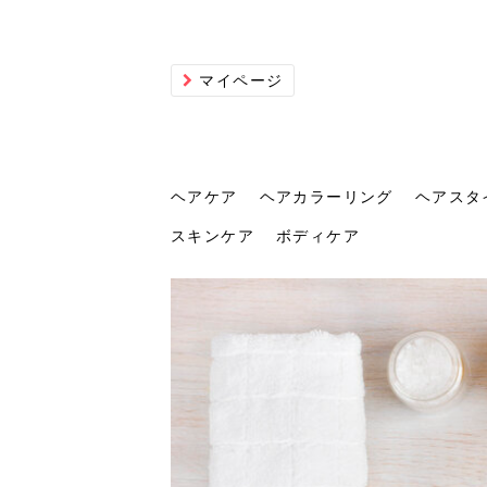
マイページ
ヘアケア
ヘアカラーリング
ヘアスタ
スキンケア
ボディケア
ヘアケア
ヘアカラーリング
ヘアスタイル
ヘアサロン
ヘッドスパ
スカルプケア
ヘアアイテム
メイク
エステ
脱毛
ネイル
スキンケア
ボディケア
トリ
髪の
202
美容
ヘッ
髪を
発酵
ミニ
針で
化粧
202
仕上
へ！2
新ト
い？
らな
い方
何が
少な
の効
毛」。
イド