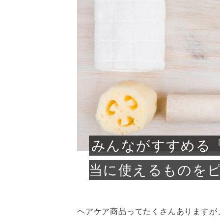
急に
人の
い原因.
めく..
ル...
時こそ.
本ケ
のシャ.
しい美.
のポ
める前.
と...
ヘッドス
と種
果。
血行を促
トリート
2026
2026
しばらく
髪をきれ
スキンケ
「たくさ
フェイス
顔の産毛
最近、な
できる.
魅力と、
効果が...
大きく変
すみカラ
ルでエア
ろそろ髪
ムを増や
ンプーに
に、実際
いうお悩
で抜くな
気がする
さろめ
の塗り...
く...
解...
思って...
頭皮の...
などの...
ものばか.
しょう...
感じて...
じつは...
ふと鏡を
痩身エス
落ち込ん
機器を使
メガネ
さくら
かえで
メガネ
さくら
さくら
あおい
あかり
あおい
あおい
その原...
技によ...
あおい
あかり
みんながすすめる
当に使えるものを
ヘアケア商品ってたくさんありますが