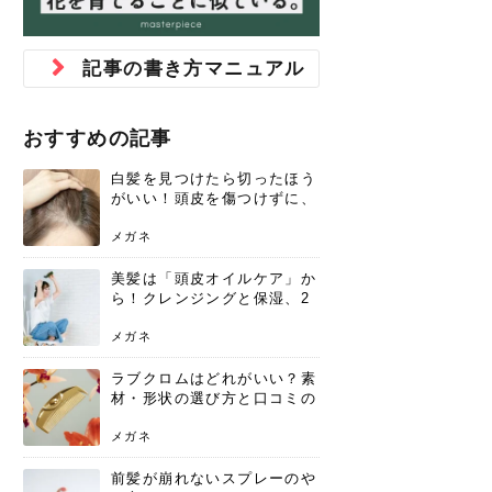
ジュベルック スキンの効果
本気の痩身と体質改善に。
防ぎ方を紹介
診断と...
と長...
いため...
おすすめの人
原因と...
ット...
を与え...
を守る...
賢...
い上...
とは？毛穴・ニキビ跡への
アーユルヴェーダに基づく
花粉の季節になると、髪がパサつく、
美容室で素敵なヘアカラーに染めても
パーマをかけたばかりなのに、もうカ
前髪は薄くしたほうが今風でおしゃれ
普段目に見えない頭皮ですが、何のケ
最近、髪のツヤがなくなったという方
韓国コスメを使うのは若い子だけだと
新しい環境に臨むとき、多くの人が意
「初回限定〇〇円！」そんなお得な体
40代になって、ふと自分のムダ毛のこ
仕事中も、ふとした瞬間に自分の指先
変化...
「イン...
広がる、手触りが悪いと感じた経験は
らったのに、家に帰って鏡を見たら、
ールがダレてしまったと感じている方
だと思っている人は、前髪を早く変え
アもせずに放っておくとダメージが蓄
や、抜け毛が増えたと悩んでいる方
思っていないでしょうか？ダリーフの
識するのが「身だしなみ」です。特に
験エステに行ってみたいけど、『押し
とが気になり始めたけど、「今から脱
を見て、気分が上がるという心ときめ
記事の書き方マニュアル
ありま...
「なん...
はいな...
たいと...
積して...
は、スト...
グラム...
メイク...
に弱い...
毛を...
く「キ...
ニキビ跡の凸凹をどうにかしたいと、
自己流のダイエットではなかなか落ち
肌の質感でお悩みではないでしょう
ない、頑固な脂肪やセルライトを、本
さくら
かえで
メガネ
かえで
yukarin
さくら
さくら
さな
さな
さな
あおい
か？肌に...
気で体...
おすすめの記事
ゆい
さな
白髪を見つけたら切ったほう
がいい！頭皮を傷つけずに、
気になる白髪を処理する方法
メガネ
美髪は「頭皮オイルケア」か
ら！クレンジングと保湿、2
つの方法と効果を解説
メガネ
ラブクロムはどれがいい？素
材・形状の選び方と口コミの
真相
メガネ
前髪が崩れないスプレーのや