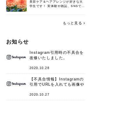
美容ケア＆ヘアアレンジが好きな大
学生です！ 実体験や雑誌、SNSで知
った情報を書いていこうと思いま
す。 これからよろしくお願いします
(*^^*)♪
もっと見る
お知らせ
Instagram引用時の不具合を
改修いたしました。
2020.10.28
【不具合情報】Instagramの
引用でURLを入れても画像や
キャプションが表示されない
件
2020.10.27