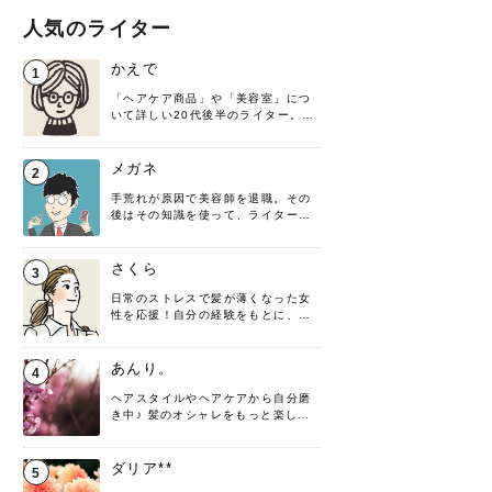
人気のライター
かえで
1
「ヘアケア商品」や「美容室」につ
いて詳しい20代後半のライター。楽
しみながら執筆させていただきま
す！
メガネ
2
手荒れが原因で美容師を退職。その
後はその知識を使って、ライターと
して転身したヘアケアオタクです。
髪の知識をわかりやすく紹介しま
す！
さくら
3
日常のストレスで髪が薄くなった女
性を応援！自分の経験をもとに、執
筆させていただきました。
あんり。
4
ヘアスタイルやヘアケアから自分磨
き中♪ 髪のオシャレをもっと楽しめ
るよう、日々勉強＆実践しています
♡ 役立つ情報をお届けできるように
頑張ります！よろしくお願いしま
ダリア**
5
す。