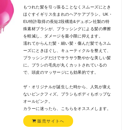
もつれた髪を引っ張ることなくスムーズにとき
ほぐすイギリス生まれのヘアケアブラシ。UK・
EU特許取得の長短2段構造&デュポン社製の特
殊素材ブラシが、ブラッシングによる髪の摩擦
を軽減し、ダメージを最小限に抑えます。
濡れてからんだ髪・細い髪・傷んだ髪でもスム
ーズにときほぐし、キューティクルを整えて、
ブラッシングだけでサラサラ艶やかな美しい髪
に。ブラシの毛先が丸くカットされているの
で、頭皮のマッサージにも効果的です。
ザ・オリジナルが誕生した時から、人気が衰え
ないピンクフィズ。ブラシもボディもポップな
オールピンク。
カラーに迷ったら、こちらをオススメします。
販売サイトへ