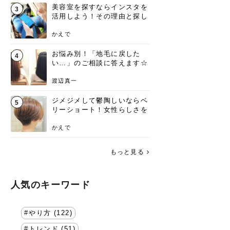
美容室を探すならインスタを
3
活用しよう！その理由と探し
方を要チェック
かえで
お悩み別！「地毛に戻した
4
い…」のご相談に答えます☆
渡辺真一
ジメジメして鬱陶しいならベ
5
リーショート！女性らしさを
失わないポイント
かえで
もっと見る
人気のキーワード
やり方 (122)
トレンド (51)