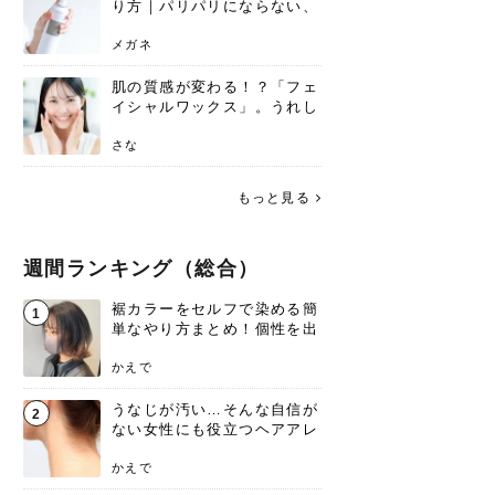
り方｜パリパリにならない、
自然なキープ術を解説
メガネ
肌の質感が変わる！？「フェ
イシャルワックス」。うれし
いメリットと、肌荒れしない
ための基礎知識
さな
もっと見る
週間ランキング（総合）
裾カラーをセルフで染める簡
1
単なやり方まとめ！個性を出
すなら今！
かえで
うなじが汚い…そんな自信が
2
ない女性にも役立つヘアアレ
ンジあります！
かえで