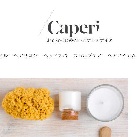
おとなのためのヘアケアメディア
イル
ヘアサロン
ヘッドスパ
スカルプケア
ヘアアイテム
ートメントの付け方で
くすみが気になる人
6年のショートウルフ最
室に行くのが恥ずかし
ドスパの落とし穴！知
育てるには？毎日の洗
エキスシャンプーって
マリストのメイク術｜
小顔を目指す！美容鍼
ノリが変わる「顔脱
6年運気アップネイルガ
朝の5分が変わる！寝癖がつ
ツヤと透明感で垢抜ける！
ルーズウェーブとは？2026
お気に入りのお店が倒産し
頭皮を刺激してお顔のリフ
頭皮マッサージで目がぱっ
アイロンが苦手でも大丈
V3ファンデーションは危な
リンパマッサージと経絡マ
子供の脱毛、日焼け肌はN
そのネイル、本当に似合っ
がりが変わる｜効かな
026春トレンドの明る
レンドとは？ナチュラ
髪質の変化に気づいた
いと損する真実
と生活習慣を見直す基
いいの？無印良品など
いアイテムで「自分ら
果と後悔しない選び方
4つのメリットと、始
を公開！幸運を呼ぶ色
かない予防方法と時短寝癖
自然なヘアカラーで作る
年の注目スタイルと長さ別
た後の美容室の探し方！失
トアップ♪毎日こつこつカン
ちりする理由は？具体的な
夫！ブラッシング感覚で使
い？針の仕組み・全4種比
ッサージの違いとは？効果
G？親子で学ぶ、安心・安全
てる？指先をきれいに見え