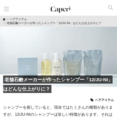
H
ヘアアイテム
o
老舗石鹸メーカーが作ったシャンプー「12/JU-NI」はどんな仕上がりに？
m
e
老舗石鹸メーカーが作ったシャンプー「12/JU-NI」
はどんな仕上がりに？
ヘアアイテム
シャンプーを探していると、現在ではたくさんの種類がありま
すが、12/JU-NIのシャンプーは珍しい特徴があります。それは