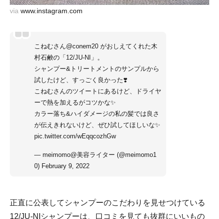
via
www.instagram.com
こねむさん
@conem20
がおしえてくれた木
村石鹸の「12/JU-NI」。
シャンプー&トリートメントのサンプルから
試したけど、すっごく良かった❣️
こねむさんのツイートにあるけど、ドライヤ
ーで熱を加えるがコツかな✨
カラー落ち&ハイダメージの私の髪では良さ
が伝えきれないけど、ぜひ試してほしいな✨
pic.twitter.com/wEqqcozhGw
— meimomo@美容ライター (@meimomo1
0)
February 9, 2022
正直に公表してシャンプーのこだわりを見せつけている
12/JU-NIシャンプーは、口コミを見ても抜群にいいもの