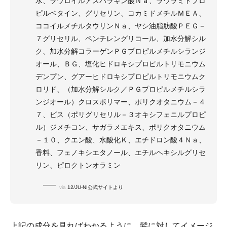
水、ラウロイルアスパラギン酸Ｎａ、ラウラミドプロ
ピルベタイン、グリセリン、コカミドメチルＭＥＡ、
ココイルメチルタウリンＮａ、ヤシ油脂肪酸ＰＥＧ－
７グリセリル、ペンチレングリコール、加水分解シル
ク、加水分解コラーゲンＰＧプロピルメチルシランジ
オール、ＢＧ、塩化ヒドロキシプロピルトリモニウム
デンプン、グアーヒドロキシプロピルトリモニウムク
ロリド、（加水分解シルク／ＰＧプロピルメチルシラ
ンジオール）クロスポリマー、ポリクオタニウム－４
７、ビス（ポリグリセリル－３オキシフェニルプロピ
ル）ジメチコン、サガラメエキス、ポリクオタニウム
－１０、クエン酸、水酸化Ｋ、エチドロン酸４Ｎａ、
香料、フェノキシエタノール、エチルヘキシルグリセ
リン、ピロクトンオラミン
via
12/JU-NI公式サイトより
上記の成分を見ればわかるように、髪に対してイメージ