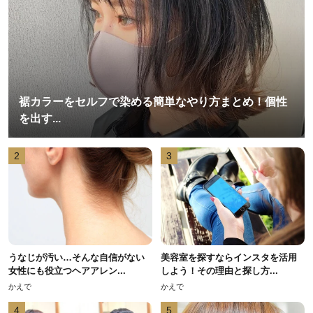
裾カラーをセルフで染める簡単なやり方まとめ！個性
を出す...
2
3
うなじが汚い…そんな自信がない
美容室を探すならインスタを活用
女性にも役立つヘアアレン...
しよう！その理由と探し方...
かえで
かえで
4
5