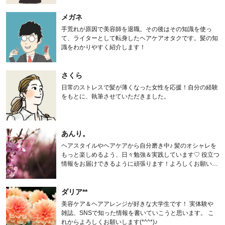
メガネ
手荒れが原因で美容師を退職。その後はその知識を使っ
て、ライターとして転身したヘアケアオタクです。髪の知
識をわかりやすく紹介します！
さくら
日常のストレスで髪が薄くなった女性を応援！自分の経験
をもとに、執筆させていただきました。
あんり。
ヘアスタイルやヘアケアから自分磨き中♪ 髪のオシャレを
もっと楽しめるよう、日々勉強＆実践しています♡ 役立つ
情報をお届けできるように頑張ります！よろしくお願いし
ます。
ダリア**
美容ケア＆ヘアアレンジが好きな大学生です！ 実体験や
雑誌、SNSで知った情報を書いていこうと思います。 こ
れからよろしくお願いします(*^^*)♪