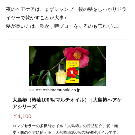
夜のヘアケアは、まずシャンプー後の髪をしっかりドラ
イヤーで乾かすことが大事♪
髪が長い方は、乾かす時ブローをするのも忘れずに。
via
ost.oshimatsubaki.co.jp
大島椿（椿油100％/マルチオイル） | 大島椿ヘアケ
アシリーズ
￥
1,100
ロングセラーの多機能オイル「大島椿」の商品紹介。髪・頭
皮・肌のケアに使える、天然椿油100％の植物性オイルです。