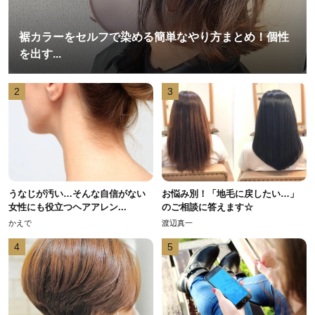
裾カラーをセルフで染める簡単なやり方まとめ！個性
を出す...
2
3
うなじが汚い…そんな自信がない
お悩み別！「地毛に戻したい…」
女性にも役立つヘアアレン...
のご相談に答えます☆
かえで
渡辺真一
4
5