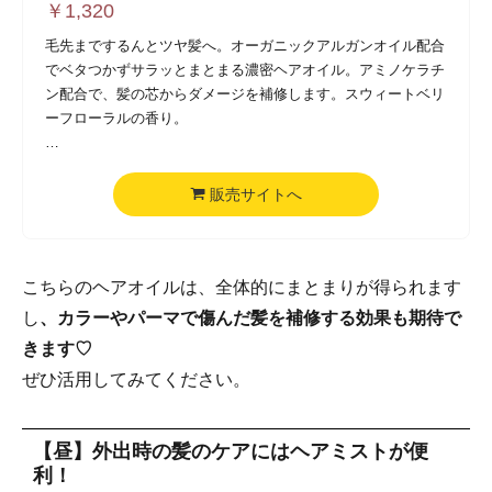
￥
1,320
毛先までするんとツヤ髪へ。オーガニックアルガンオイル配合
でベタつかずサラッとまとまる濃密ヘアオイル。アミノケラチ
ン配合で、髪の芯からダメージを補修します。スウィートベリ
ーフローラルの香り。
●ダメージ補修/毛先までツヤ髪/潤ってまとまる
●〈ツヤUP、スタイリングとして〉スタイリングの仕上げに毛
販売サイトへ
先になじませ、ツヤ感のあるサラッとまとまる髪に。量を調整
してウェットスタイルにも。
●〈傷んだ髪のダメージ補修に〉タオルドライ後、適量を手の
こちらのヘアオイルは、全体的にまとまりが得られます
平によく伸ばして毛先から髪全体になじませ、ドライヤーで乾
かして仕上げます。
し
、カラーやパーマで傷んだ髪を補修する効果も期待で
きます♡
ぜひ活用してみてください。
【昼】外出時の髪のケアにはヘアミストが便
利！