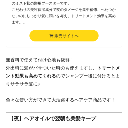
のミスト状の髪用ブースターです。
こだわりの美容保湿成分で髪のダメージを集中補修。べたつか
ないのにしっかり髪に潤いを与え、トリートメント効果を高め
ます。
シャンプー後、トリートメントする前にシュッと髪全体に吹き
かけたり、タオルドライ後に毛先にスプレーしたり。またトリ
販売サイトへ
ートメントや寝癖直しとして使えます。
1本でマルチに使えるので、あまり物を増やしたくないという
人にもおすすめです。
無香料で使えて付け心地も抜群！
外出時に髪がパサついた時のも使えますし、
トリートメ
ント効果も高めてくれる
のでシャンプー後に付けるとよ
りサラサラ髪に♪
色々な使い方ができて大活躍するヘアケア商品です！
【夜】ヘアオイルで翌朝も美髪キープ