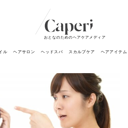
おとなのためのヘアケアメディア
イル
ヘアサロン
ヘッドスパ
スカルプケア
ヘアアイテム
ートメントの付け方で
くすみが気になる人
6年のショートウルフ最
室に行くのが恥ずかし
ドスパの落とし穴！知
育てるには？毎日の洗
エキスシャンプーって
マリストのメイク術｜
小顔を目指す！美容鍼
ノリが変わる「顔脱
6年運気アップネイルガ
朝の5分が変わる！寝癖がつ
ツヤと透明感で垢抜ける！
ルーズウェーブとは？2026
お気に入りのお店が倒産し
頭皮を刺激してお顔のリフ
頭皮マッサージで目がぱっ
アイロンが苦手でも大丈
V3ファンデーションは危な
リンパマッサージと経絡マ
子供の脱毛、日焼け肌はN
そのネイル、本当に似合っ
がりが変わる｜効かな
026春トレンドの明る
レンドとは？ナチュラ
髪質の変化に気づいた
いと損する真実
と生活習慣を見直す基
いいの？無印良品など
いアイテムで「自分ら
果と後悔しない選び方
4つのメリットと、始
を公開！幸運を呼ぶ色
かない予防方法と時短寝癖
自然なヘアカラーで作る
年の注目スタイルと長さ別
た後の美容室の探し方！失
トアップ♪毎日こつこつカン
ちりする理由は？具体的な
夫！ブラッシング感覚で使
い？針の仕組み・全4種比
ッサージの違いとは？効果
G？親子で学ぶ、安心・安全
てる？指先をきれいに見え