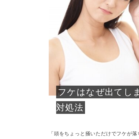
急に
人の
い原因.
めく..
ル...
時こそ.
本ケ
のシャ.
しい美.
のポ
める前.
と...
ヘッドス
と種
果。
血行を促
トリート
2026
2026
しばらく
髪をきれ
スキンケ
「たくさ
フェイス
顔の産毛
最近、な
できる.
魅力と、
効果が...
大きく変
すみカラ
ルでエア
ろそろ髪
ムを増や
ンプーに
に、実際
いうお悩
で抜くな
気がする
さろめ
の塗り...
く...
解...
思って...
頭皮の...
などの...
ものばか.
しょう...
感じて...
じつは...
ふと鏡を
痩身エス
落ち込ん
機器を使
メガネ
さくら
かえで
メガネ
さくら
さくら
あおい
あかり
あおい
あおい
その原...
技によ...
あおい
あかり
フケはなぜ出てし
対処法
「頭をちょっと掻いただけでフケが落