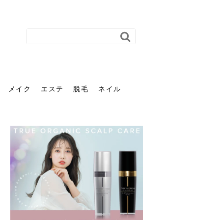
メイク
エステ
脱毛
ネイル
花粉で髪がパサパサするの
肌に合う髪色、どう見つけ
40代のパーマがダレる原因
前髪を薄くするための美容
ヘッドスパで頭皮をケアし
ストレスで髪の毛はどう変
40代の髪を悩みに最適！韓
「おしゃれ」と「身だしな
エステの勧誘が怖い人へ。
「今さら」なんて言わせな
オフィスネイルでも「キラ
はなぜ？原因と落とし方・
る？「イエベ」「ブルベ」
とは？自宅でできる復活術
院の頼み方とは？失敗しな
よう！ヘッドスパの効果と
わる？抜け毛・パサつきの
国発「ダリーフ」でヘアセ
み」は違う。相手に信頼感
断ることは悪くない。自分
い。40代のVIO・顔脱毛、
キラ」はOK？派手に見えな