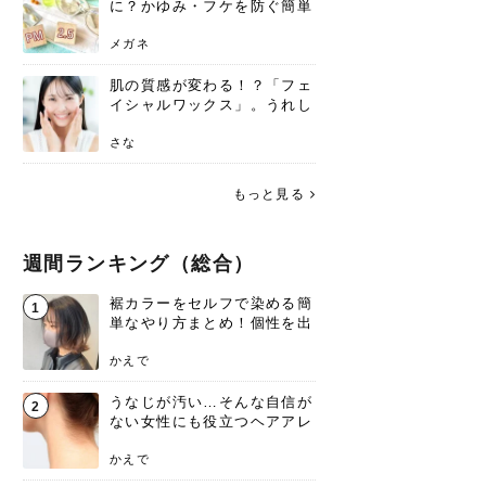
に？かゆみ・フケを防ぐ簡単
ケア方法
メガネ
肌の質感が変わる！？「フェ
イシャルワックス」。うれし
いメリットと、肌荒れしない
ための基礎知識
さな
もっと見る
週間ランキング（総合）
裾カラーをセルフで染める簡
1
単なやり方まとめ！個性を出
すなら今！
かえで
うなじが汚い…そんな自信が
2
ない女性にも役立つヘアアレ
ンジあります！
かえで