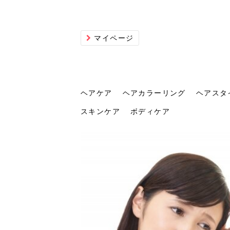
マイページ
ヘアケア
ヘアカラーリング
ヘアスタ
スキンケア
ボディケア
ヘアケア
ヘアカラーリング
ヘアスタイル
ヘアサロン
ヘッドスパ
スカルプケア
ヘアアイテム
メイク
エステ
脱毛
ネイル
スキンケア
ボディケア
トリ
髪の
202
美容
ヘッ
髪を
発酵
ミニ
針で
化粧
202
仕上
へ！2
新ト
い？
らな
い方
何が
少な
の効
毛」。
イド