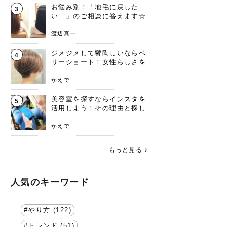
お悩み別！「地毛に戻した
3
い…」のご相談に答えます☆
渡辺真一
ジメジメして鬱陶しいならベ
4
リーショート！女性らしさを
失わないポイント
かえで
美容室を探すならインスタを
5
活用しよう！その理由と探し
方を要チェック
かえで
もっと見る
人気のキーワード
やり方 (122)
トレンド (51)