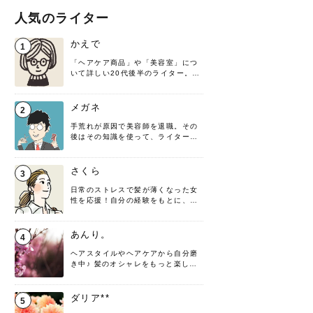
人気のライター
かえで
1
「ヘアケア商品」や「美容室」につ
いて詳しい20代後半のライター。楽
しみながら執筆させていただきま
す！
メガネ
2
手荒れが原因で美容師を退職。その
後はその知識を使って、ライターと
して転身したヘアケアオタクです。
髪の知識をわかりやすく紹介しま
す！
さくら
3
日常のストレスで髪が薄くなった女
性を応援！自分の経験をもとに、執
筆させていただきました。
あんり。
4
ヘアスタイルやヘアケアから自分磨
き中♪ 髪のオシャレをもっと楽しめ
るよう、日々勉強＆実践しています
♡ 役立つ情報をお届けできるように
頑張ります！よろしくお願いしま
ダリア**
5
す。