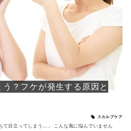
小じわが増えた？原因
手ならではの痩身効
ルルルン ハイドラのどれが
その医療ダイエット、後悔
..
.
..
ア
..
..
イント
..
直し...
「きれい...
の...
敗しに...
タン小顔☆
やり方...
えるヘア...
較・...
と、自...
なエ...
るのは...
パは、頭皮の汚れを落として
類の見分け方＆自宅で
オールハンドエステの
良い？その違いは？PDRN
しませんか？失敗する人の
進し、リラックス効果や美髪
メントの付け方で仕上がりは
春のトレンドカラーは明るめのく
年のショートウルフは、ナチュラ
美容室に行けていないし、そ
いに育てるには高価なアイテ
アで人気の発酵成分が、シャ
んのコスメを持っているの
ラインをすっきりさせたいと
をカミソリで剃って、毛抜き
んとなく運気が停滞している
新生活シーズン、朝の身支度を少しで
職場で浮かない落ち着いたトーンにし
2026年はレイヤーカットを使った髪型
美容室を倒産する数が増えているとい
毎日のちょっとした習慣で小顔は作れ
目元の印象を左右するのは目そのもの
ヘアアイロンを使うのが苦手、火傷が
メイクをしている時間も、スキンケア
サロンのメニューを見ていると、「リ
「ムダ毛が気になる」とお子さんが悩
SNSや雑誌で見かけた素敵なネイルデ
..
...
や...
共通点...
わります。今回は、毛先中心
ーです。ただし、髪がすでに
リーな仕上がりが今っぽい正
型を変えて気分転換したいと
す前に、洗い方や乾かし方、
も広がっています。無印良品
に使っているのはいつも同じ
みを抱えている方はいないで
ど、日々の自己処理を手間に
と悩んでいないでしょうか？
も短くしたい人は多いはず。じつは寝
たいけれど、どこか垢抜けた印象にし
のトレンドと重なり、ルーズウェーブ
うニュースがありました。もともと美
る！頭のこりをほぐしてフェイスライ
ではなく、頭皮の状態かもしれませ
怖いと感じている方はいないでしょう
の時間に変えるという発想から生まれ
ンパマッサージ」の他に「経絡マッサ
んでいる姿を見て、エステ脱毛を検討
ザインを、いざ自分の爪に試してみた
..
見て、急に小じわが増えたと
テと一言で言っても、最新の
癖は、...
たいと...
ヘ...
容室の...
ンのリ...
ん。以下...
か？そ...
たのが...
ージ」...
し始め...
ら、...
ルルルン ハイドラシリーズを使いたい
医師の管理のもと、科学的根拠に基づ
でいないでしょうか？じつは
ったものから、昔ながらの手
けれど、種類が多くてどれを選べばい
いて行う「医療ダイエット」は、自己
かえで
さくら
かえで
かえで
chicca
メガネ
さくら
あかり
あかり
あおい
さな
いか...
流のダ...
さな
さな
もっと見る
もっと見る
もっと見る
もっと見る
もっと見る
もっと見る
もっと見る
もっと見る
もっと見る
もっと見る
もっと見る
もっと見る
もっと見る
まう？フケが発生する原因と
スカルプケア
ちて目立ってしまう…」 こんな風に悩んでいません