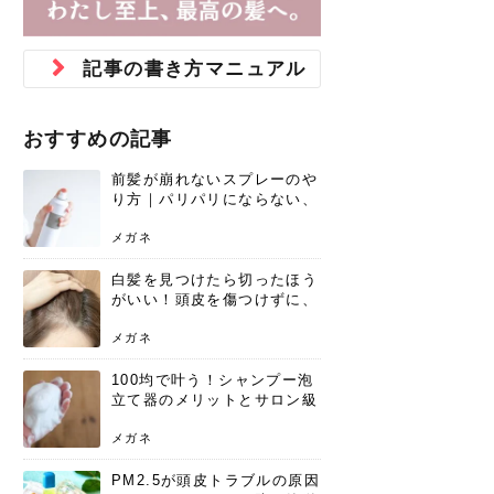
ジュベルック スキンの効果
本気の痩身と体質改善に。
防ぎ方を紹介
診断と...
と長...
いため...
おすすめの人
原因と...
ット...
を与え...
を守る...
賢...
い上...
とは？毛穴・ニキビ跡への
アーユルヴェーダに基づく
花粉の季節になると、髪がパサつく、
美容室で素敵なヘアカラーに染めても
パーマをかけたばかりなのに、もうカ
前髪は薄くしたほうが今風でおしゃれ
普段目に見えない頭皮ですが、何のケ
最近、髪のツヤがなくなったという方
韓国コスメを使うのは若い子だけだと
新しい環境に臨むとき、多くの人が意
「初回限定〇〇円！」そんなお得な体
40代になって、ふと自分のムダ毛のこ
仕事中も、ふとした瞬間に自分の指先
変化...
「イン...
広がる、手触りが悪いと感じた経験は
らったのに、家に帰って鏡を見たら、
ールがダレてしまったと感じている方
だと思っている人は、前髪を早く変え
アもせずに放っておくとダメージが蓄
や、抜け毛が増えたと悩んでいる方
思っていないでしょうか？ダリーフの
識するのが「身だしなみ」です。特に
験エステに行ってみたいけど、『押し
とが気になり始めたけど、「今から脱
を見て、気分が上がるという心ときめ
記事の書き方マニュアル
ありま...
「なん...
はいな...
たいと...
積して...
は、スト...
グラム...
メイク...
に弱い...
毛を...
く「キ...
ニキビ跡の凸凹をどうにかしたいと、
自己流のダイエットではなかなか落ち
肌の質感でお悩みではないでしょう
ない、頑固な脂肪やセルライトを、本
さくら
かえで
メガネ
かえで
yukarin
さくら
さくら
さな
さな
さな
あおい
か？肌に...
気で体...
おすすめの記事
ゆい
さな
前髪が崩れないスプレーのや
り方｜パリパリにならない、
自然なキープ術を解説
メガネ
白髪を見つけたら切ったほう
がいい！頭皮を傷つけずに、
気になる白髪を処理する方法
メガネ
100均で叶う！シャンプー泡
立て器のメリットとサロン級
の髪を作る活用術
メガネ
PM2.5が頭皮トラブルの原因