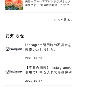
美容ケア＆ヘアアレンジが好きな大
学生です！ 実体験や雑誌、SNSで知
った情報を書いていこうと思いま
す。 これからよろしくお願いします
(*^^*)♪
もっと見る
お知らせ
Instagram引用時の不具合を
改修いたしました。
2020.10.28
【不具合情報】Instagramの
引用でURLを入れても画像や
キャプションが表示されない
件
2020.10.27