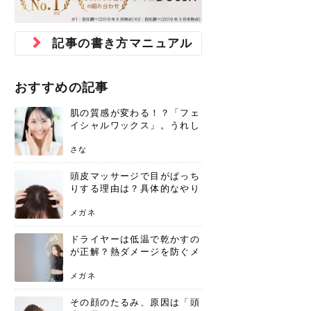
ジュベルック スキンの効果
本気の痩身と体質改善に。
防ぎ方を紹介
診断と...
と長...
いため...
おすすめの人
原因と...
ット...
を与え...
を守る...
賢...
い上...
とは？毛穴・ニキビ跡への
アーユルヴェーダに基づく
花粉の季節になると、髪がパサつく、
美容室で素敵なヘアカラーに染めても
パーマをかけたばかりなのに、もうカ
前髪は薄くしたほうが今風でおしゃれ
普段目に見えない頭皮ですが、何のケ
最近、髪のツヤがなくなったという方
韓国コスメを使うのは若い子だけだと
新しい環境に臨むとき、多くの人が意
「初回限定〇〇円！」そんなお得な体
40代になって、ふと自分のムダ毛のこ
仕事中も、ふとした瞬間に自分の指先
変化...
「イン...
広がる、手触りが悪いと感じた経験は
らったのに、家に帰って鏡を見たら、
ールがダレてしまったと感じている方
だと思っている人は、前髪を早く変え
アもせずに放っておくとダメージが蓄
や、抜け毛が増えたと悩んでいる方
思っていないでしょうか？ダリーフの
識するのが「身だしなみ」です。特に
験エステに行ってみたいけど、『押し
とが気になり始めたけど、「今から脱
を見て、気分が上がるという心ときめ
記事の書き方マニュアル
ありま...
「なん...
はいな...
たいと...
積して...
は、スト...
グラム...
メイク...
に弱い...
毛を...
く「キ...
ニキビ跡の凸凹をどうにかしたいと、
自己流のダイエットではなかなか落ち
肌の質感でお悩みではないでしょう
ない、頑固な脂肪やセルライトを、本
さくら
かえで
メガネ
かえで
yukarin
さくら
さくら
さな
さな
さな
あおい
か？肌に...
気で体...
おすすめの記事
ゆい
さな
肌の質感が変わる！？「フェ
イシャルワックス」。うれし
いメリットと、肌荒れしない
ための基礎知識
さな
頭皮マッサージで目がぱっち
りする理由は？具体的なやり
方と継続のコツを解説
メガネ
ドライヤーは低温で乾かすの
が正解？熱ダメージを防ぐメ
リットと、速乾のコツ
メガネ
その顔のたるみ、原因は「頭