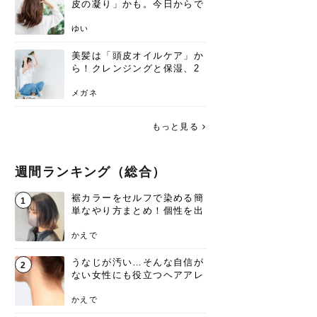
皮の凝り」かも。今日からで
きる、リフトアップ頭皮マッ
サージ
ゆい
美髪は「頭皮オイルケア」か
ら！クレンジングと保湿、2
つの方法と効果を解説
メガネ
もっと見る
週間ランキング（総合）
裾カラーをセルフで染める簡
1
単なやり方まとめ！個性を出
すなら今！
かえで
うなじが汚い…そんな自信が
2
ない女性にも役立つヘアアレ
ンジあります！
かえで