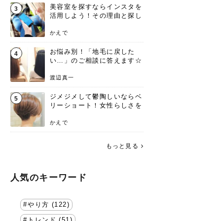
美容室を探すならインスタを
3
活用しよう！その理由と探し
方を要チェック
かえで
お悩み別！「地毛に戻した
4
い…」のご相談に答えます☆
渡辺真一
ジメジメして鬱陶しいならベ
5
リーショート！女性らしさを
失わないポイント
かえで
もっと見る
人気のキーワード
やり方 (122)
トレンド (51)