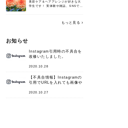
美容ケア＆ヘアアレンジが好きな大
学生です！ 実体験や雑誌、SNSで知
った情報を書いていこうと思いま
す。 これからよろしくお願いします
(*^^*)♪
もっと見る
お知らせ
Instagram引用時の不具合を
改修いたしました。
2020.10.28
【不具合情報】Instagramの
引用でURLを入れても画像や
キャプションが表示されない
件
2020.10.27