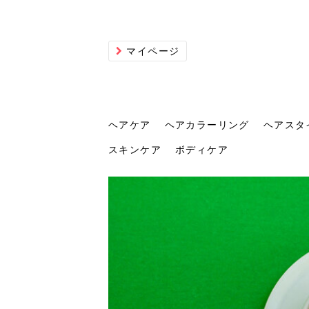
マイページ
ヘアケア
ヘアカラーリング
ヘアスタ
スキンケア
ボディケア
ヘアケア
ヘアカラーリング
ヘアスタイル
ヘアサロン
ヘッドスパ
スカルプケア
ヘアアイテム
メイク
エステ
脱毛
ネイル
スキンケア
ボディケア
トリ
髪の
202
美容
ヘッ
髪を
発酵
ミニ
針で
化粧
202
仕上
へ！2
新ト
い？
らな
い方
何が
少な
の効
毛」。
イド