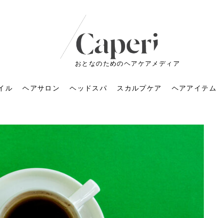
おとなのためのヘアケアメディア
イル
ヘアサロン
ヘッドスパ
スカルプケア
ヘアアイテム
ートメントの付け方で
くすみが気になる人
6年のショートウルフ最
室に行くのが恥ずかし
ドスパの落とし穴！知
育てるには？毎日の洗
エキスシャンプーって
マリストのメイク術｜
小顔を目指す！美容鍼
ノリが変わる「顔脱
6年運気アップネイルガ
朝の5分が変わる！寝癖がつ
ツヤと透明感で垢抜ける！
ルーズウェーブとは？2026
お気に入りのお店が倒産し
頭皮を刺激してお顔のリフ
頭皮マッサージで目がぱっ
アイロンが苦手でも大丈
V3ファンデーションは危な
リンパマッサージと経絡マ
子供の脱毛、日焼け肌はN
そのネイル、本当に似合っ
がりが変わる｜効かな
026春トレンドの明る
レンドとは？ナチュラ
髪質の変化に気づいた
いと損する真実
と生活習慣を見直す基
いいの？無印良品など
いアイテムで「自分ら
果と後悔しない選び方
4つのメリットと、始
を公開！幸運を呼ぶ色
かない予防方法と時短寝癖
自然なヘアカラーで作る
年の注目スタイルと長さ別
た後の美容室の探し方！失
トアップ♪毎日こつこつカン
ちりする理由は？具体的な
夫！ブラッシング感覚で使
い？針の仕組み・全4種比
ッサージの違いとは？効果
G？親子で学ぶ、安心・安全
てる？指先をきれいに見え