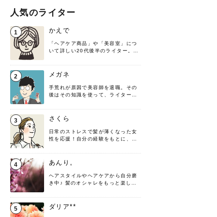
人気のライター
かえで
1
「ヘアケア商品」や「美容室」につ
いて詳しい20代後半のライター。楽
しみながら執筆させていただきま
す！
メガネ
2
手荒れが原因で美容師を退職。その
後はその知識を使って、ライターと
して転身したヘアケアオタクです。
髪の知識をわかりやすく紹介しま
す！
さくら
3
日常のストレスで髪が薄くなった女
性を応援！自分の経験をもとに、執
筆させていただきました。
あんり。
4
ヘアスタイルやヘアケアから自分磨
き中♪ 髪のオシャレをもっと楽しめ
るよう、日々勉強＆実践しています
♡ 役立つ情報をお届けできるように
頑張ります！よろしくお願いしま
ダリア**
5
す。