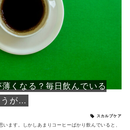
小じわが増えた？原因
手ならではの痩身効
ルルルン ハイドラのどれが
その医療ダイエット、後悔
..
.
..
ア
..
..
イント
..
直し...
「きれい...
の...
敗しに...
タン小顔☆
やり方...
えるヘア...
較・...
と、自...
なエ...
るのは...
パは、頭皮の汚れを落として
類の見分け方＆自宅で
オールハンドエステの
良い？その違いは？PDRN
しませんか？失敗する人の
進し、リラックス効果や美髪
メントの付け方で仕上がりは
春のトレンドカラーは明るめのく
年のショートウルフは、ナチュラ
美容室に行けていないし、そ
いに育てるには高価なアイテ
アで人気の発酵成分が、シャ
んのコスメを持っているの
ラインをすっきりさせたいと
をカミソリで剃って、毛抜き
んとなく運気が停滞している
新生活シーズン、朝の身支度を少しで
職場で浮かない落ち着いたトーンにし
2026年はレイヤーカットを使った髪型
美容室を倒産する数が増えているとい
毎日のちょっとした習慣で小顔は作れ
目元の印象を左右するのは目そのもの
ヘアアイロンを使うのが苦手、火傷が
メイクをしている時間も、スキンケア
サロンのメニューを見ていると、「リ
「ムダ毛が気になる」とお子さんが悩
SNSや雑誌で見かけた素敵なネイルデ
..
...
や...
共通点...
わります。今回は、毛先中心
ーです。ただし、髪がすでに
リーな仕上がりが今っぽい正
型を変えて気分転換したいと
す前に、洗い方や乾かし方、
も広がっています。無印良品
に使っているのはいつも同じ
みを抱えている方はいないで
ど、日々の自己処理を手間に
と悩んでいないでしょうか？
も短くしたい人は多いはず。じつは寝
たいけれど、どこか垢抜けた印象にし
のトレンドと重なり、ルーズウェーブ
うニュースがありました。もともと美
る！頭のこりをほぐしてフェイスライ
ではなく、頭皮の状態かもしれませ
怖いと感じている方はいないでしょう
の時間に変えるという発想から生まれ
ンパマッサージ」の他に「経絡マッサ
んでいる姿を見て、エステ脱毛を検討
ザインを、いざ自分の爪に試してみた
..
見て、急に小じわが増えたと
テと一言で言っても、最新の
癖は、...
たいと...
ヘ...
容室の...
ンのリ...
ん。以下...
か？そ...
たのが...
ージ」...
し始め...
ら、...
ルルルン ハイドラシリーズを使いたい
医師の管理のもと、科学的根拠に基づ
でいないでしょうか？じつは
ったものから、昔ながらの手
けれど、種類が多くてどれを選べばい
いて行う「医療ダイエット」は、自己
かえで
さくら
かえで
かえで
chicca
メガネ
さくら
あかり
あかり
あおい
さな
いか...
流のダ...
さな
さな
もっと見る
もっと見る
もっと見る
もっと見る
もっと見る
もっと見る
もっと見る
もっと見る
もっと見る
もっと見る
もっと見る
もっと見る
もっと見る
が薄くなる？毎日飲んでいる
ほうが…
スカルプケア
思います。しかしあまりコーヒーばかり飲んでいると、