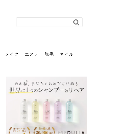
メイク
エステ
脱毛
ネイル
花粉で髪がパサパサするの
肌に合う髪色、どう見つけ
40代のパーマがダレる原因
前髪を薄くするための美容
ヘッドスパで頭皮をケアし
ストレスで髪の毛はどう変
40代の髪を悩みに最適！韓
「おしゃれ」と「身だしな
エステの勧誘が怖い人へ。
「今さら」なんて言わせな
オフィスネイルでも「キラ
はなぜ？原因と落とし方・
る？「イエベ」「ブルベ」
とは？自宅でできる復活術
院の頼み方とは？失敗しな
よう！ヘッドスパの効果と
わる？抜け毛・パサつきの
国発「ダリーフ」でヘアセ
み」は違う。相手に信頼感
断ることは悪くない。自分
い。40代のVIO・顔脱毛、
キラ」はOK？派手に見えな