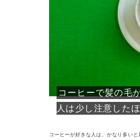
急に
人の
い原因.
めく..
ル...
時こそ.
本ケ
のシャ.
しい美.
のポ
める前.
と...
ヘッドス
と種
果。
血行を促
トリート
2026
2026
しばらく
髪をきれ
スキンケ
「たくさ
フェイス
顔の産毛
最近、な
できる.
魅力と、
効果が...
大きく変
すみカラ
ルでエア
ろそろ髪
ムを増や
ンプーに
に、実際
いうお悩
で抜くな
気がする
さろめ
の塗り...
く...
解...
思って...
頭皮の...
などの...
ものばか.
しょう...
感じて...
じつは...
ふと鏡を
痩身エス
落ち込ん
機器を使
メガネ
さくら
かえで
メガネ
さくら
さくら
あおい
あかり
あおい
あおい
その原...
技によ...
あおい
あかり
コーヒーで髪の毛
人は少し注意した
コーヒーが好きな人は、かなり多いと