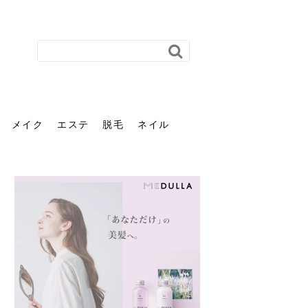
メイク
エステ
脱毛
ネイル
花粉で髪がパサパサするの
肌に合う髪色、どう見つけ
40代のパーマがダレる原因
前髪を薄くするための美容
ヘッドスパで頭皮をケアし
ストレスで髪の毛はどう変
40代の髪を悩みに最適！韓
「おしゃれ」と「身だしな
エステの勧誘が怖い人へ。
「今さら」なんて言わせな
オフィスネイルでも「キラ
はなぜ？原因と落とし方・
る？「イエベ」「ブルベ」
とは？自宅でできる復活術
院の頼み方とは？失敗しな
よう！ヘッドスパの効果と
わる？抜け毛・パサつきの
国発「ダリーフ」でヘアセ
み」は違う。相手に信頼感
断ることは悪くない。自分
い。40代のVIO・顔脱毛、
キラ」はOK？派手に見えな