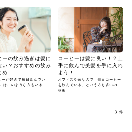
小じわが増えた？原因
手ならではの痩身効
ルルルン ハイドラのどれが
その医療ダイエット、後悔
..
.
..
ア
..
..
イント
..
直し...
「きれい...
の...
敗しに...
タン小顔☆
やり方...
えるヘア...
較・...
と、自...
なエ...
るのは...
パは、頭皮の汚れを落として
類の見分け方＆自宅で
オールハンドエステの
良い？その違いは？PDRN
しませんか？失敗する人の
進し、リラックス効果や美髪
メントの付け方で仕上がりは
春のトレンドカラーは明るめのく
年のショートウルフは、ナチュラ
美容室に行けていないし、そ
いに育てるには高価なアイテ
アで人気の発酵成分が、シャ
んのコスメを持っているの
ラインをすっきりさせたいと
をカミソリで剃って、毛抜き
んとなく運気が停滞している
新生活シーズン、朝の身支度を少しで
職場で浮かない落ち着いたトーンにし
2026年はレイヤーカットを使った髪型
美容室を倒産する数が増えているとい
毎日のちょっとした習慣で小顔は作れ
目元の印象を左右するのは目そのもの
ヘアアイロンを使うのが苦手、火傷が
メイクをしている時間も、スキンケア
サロンのメニューを見ていると、「リ
「ムダ毛が気になる」とお子さんが悩
SNSや雑誌で見かけた素敵なネイルデ
..
...
や...
共通点...
わります。今回は、毛先中心
ーです。ただし、髪がすでに
リーな仕上がりが今っぽい正
型を変えて気分転換したいと
す前に、洗い方や乾かし方、
も広がっています。無印良品
に使っているのはいつも同じ
みを抱えている方はいないで
ど、日々の自己処理を手間に
と悩んでいないでしょうか？
も短くしたい人は多いはず。じつは寝
たいけれど、どこか垢抜けた印象にし
のトレンドと重なり、ルーズウェーブ
うニュースがありました。もともと美
る！頭のこりをほぐしてフェイスライ
ではなく、頭皮の状態かもしれませ
怖いと感じている方はいないでしょう
の時間に変えるという発想から生まれ
ンパマッサージ」の他に「経絡マッサ
んでいる姿を見て、エステ脱毛を検討
ザインを、いざ自分の爪に試してみた
..
見て、急に小じわが増えたと
テと一言で言っても、最新の
癖は、...
たいと...
ヘ...
容室の...
ンのリ...
ん。以下...
か？そ...
たのが...
ージ」...
し始め...
ら、...
ルルルン ハイドラシリーズを使いたい
医師の管理のもと、科学的根拠に基づ
でいないでしょうか？じつは
ったものから、昔ながらの手
けれど、種類が多くてどれを選べばい
いて行う「医療ダイエット」は、自己
かえで
さくら
かえで
かえで
chicca
メガネ
さくら
あかり
あかり
あおい
さな
いか...
流のダ...
さな
さな
もっと見る
もっと見る
もっと見る
もっと見る
もっと見る
もっと見る
もっと見る
もっと見る
もっと見る
もっと見る
もっと見る
もっと見る
もっと見る
ヒーの飲み過ぎは髪に
コーヒーは髪に良い！？上
ない？おすすめの飲み
手に飲んで美髪を手に入れ
とめ
よう！
ヒーが好きで毎日飲んでい
オフィスや家なので「毎日コーヒー
中にはこのような方もいるの
を飲んでいる」という方も多いので
はな...
林檎
3 件