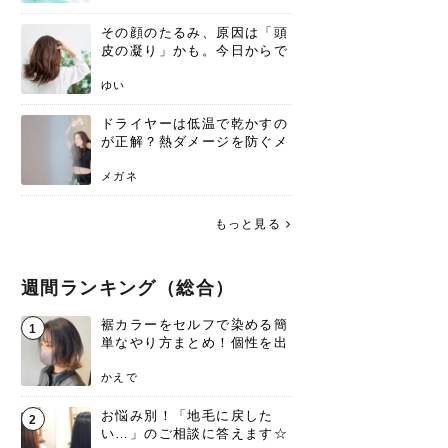
その顔のたるみ、原因は「頭
皮の凝り」かも。今日からで
きる、リフトアップ頭皮マッ
サージ
ゆい
ドライヤーは低温で乾かすの
が正解？熱ダメージを防ぐメ
リットと、速乾のコツ
メガネ
もっと見る
週間ランキング（総合）
裾カラーをセルフで染める簡
1
単なやり方まとめ！個性を出
すなら今！
かえで
お悩み別！「地毛に戻した
2
い…」のご相談に答えます☆