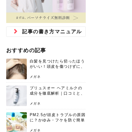
ジュベルック スキンの効果
本気の痩身と体質改善に。
防ぎ方を紹介
診断と...
と長...
いため...
おすすめの人
原因と...
ット...
を与え...
を守る...
賢...
い上...
とは？毛穴・ニキビ跡への
アーユルヴェーダに基づく
花粉の季節になると、髪がパサつく、
美容室で素敵なヘアカラーに染めても
パーマをかけたばかりなのに、もうカ
前髪は薄くしたほうが今風でおしゃれ
普段目に見えない頭皮ですが、何のケ
最近、髪のツヤがなくなったという方
韓国コスメを使うのは若い子だけだと
新しい環境に臨むとき、多くの人が意
「初回限定〇〇円！」そんなお得な体
40代になって、ふと自分のムダ毛のこ
仕事中も、ふとした瞬間に自分の指先
変化...
「イン...
広がる、手触りが悪いと感じた経験は
らったのに、家に帰って鏡を見たら、
ールがダレてしまったと感じている方
だと思っている人は、前髪を早く変え
アもせずに放っておくとダメージが蓄
や、抜け毛が増えたと悩んでいる方
思っていないでしょうか？ダリーフの
識するのが「身だしなみ」です。特に
験エステに行ってみたいけど、『押し
とが気になり始めたけど、「今から脱
を見て、気分が上がるという心ときめ
ありま...
「なん...
はいな...
たいと...
積して...
は、スト...
グラム...
メイク...
に弱い...
毛を...
く「キ...
ニキビ跡の凸凹をどうにかしたいと、
自己流のダイエットではなかなか落ち
肌の質感でお悩みではないでしょう
ない、頑固な脂肪やセルライトを、本
さくら
かえで
メガネ
かえで
yukarin
さくら
さくら
さな
さな
さな
あおい
記事の書き方マニュアル
か？肌に...
気で体...
ゆい
さな
おすすめの記事
白髪を見つけたら切ったほう
がいい！頭皮を傷つけずに、
気になる白髪を処理する方法
メガネ
プリュスオー ヘアミルクの
成分を徹底解析｜口コミと、
どんな髪質におすすめかを解
説
メガネ
PM2.5が頭皮トラブルの原因
に？かゆみ・フケを防ぐ簡単
ケア方法
メガネ