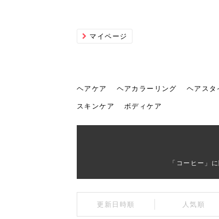
マイページ
ヘアケア
ヘアカラーリング
ヘアスタ
スキンケア
ボディケア
ヘアケア
ヘアカラーリング
ヘアスタイル
ヘアサロン
ヘッドスパ
スカルプケア
ヘアアイテム
メイク
エステ
脱毛
ネイル
スキンケア
ボディケア
「コーヒー」に
トリ
髪の
202
美容
ヘッ
髪を
発酵
ミニ
針で
化粧
202
更新日時順
人気順
仕上
へ！2
新ト
い？
らな
い方
何が
少な
の効
毛」。
イド