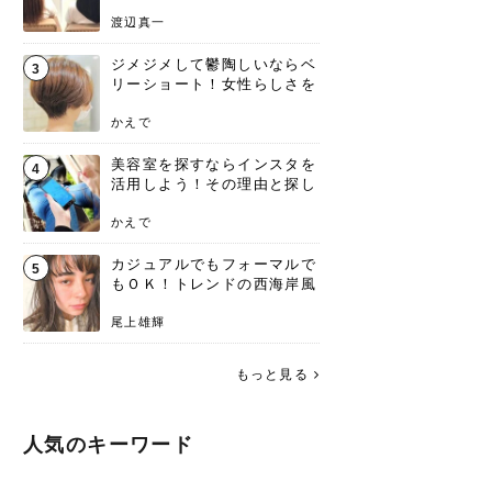
渡辺真一
ジメジメして鬱陶しいならベ
3
リーショート！女性らしさを
失わないポイント
かえで
美容室を探すならインスタを
4
活用しよう！その理由と探し
方を要チェック
かえで
カジュアルでもフォーマルで
5
もＯＫ！トレンドの西海岸風
ラフスタイル特集。
尾上雄輝
もっと見る
人気のキーワード