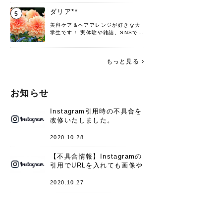
♡ 役立つ情報をお届けできるように
頑張ります！よろしくお願いしま
ダリア**
5
す。
美容ケア＆ヘアアレンジが好きな大
学生です！ 実体験や雑誌、SNSで知
った情報を書いていこうと思いま
す。 これからよろしくお願いします
(*^^*)♪
もっと見る
お知らせ
Instagram引用時の不具合を
改修いたしました。
2020.10.28
【不具合情報】Instagramの
引用でURLを入れても画像や
キャプションが表示されない
件
2020.10.27