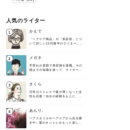
人気のライター
かえで
1
「ヘアケア商品」や「美容室」につ
いて詳しい20代後半のライター。楽
しみながら執筆させていただきま
す！
メガネ
2
手荒れが原因で美容師を退職。その
後はその知識を使って、ライターと
して転身したヘアケアオタクです。
髪の知識をわかりやすく紹介しま
す！
さくら
3
日常のストレスで髪が薄くなった女
性を応援！自分の経験をもとに、執
筆させていただきました。
あんり。
4
ヘアスタイルやヘアケアから自分磨
き中♪ 髪のオシャレをもっと楽しめ
るよう、日々勉強＆実践しています