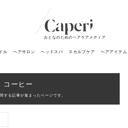
おとなのためのヘアケアメディア
イル
ヘアサロン
ヘッドスパ
スカルプケア
ヘアアイテム
コーヒー
関する記事が集まったページです。
ートメントの付け方で
くすみが気になる人
6年のショートウルフ最
室に行くのが恥ずかし
ドスパの落とし穴！知
育てるには？毎日の洗
エキスシャンプーって
マリストのメイク術｜
小顔を目指す！美容鍼
ノリが変わる「顔脱
6年運気アップネイルガ
朝の5分が変わる！寝癖がつ
ツヤと透明感で垢抜ける！
ルーズウェーブとは？2026
お気に入りのお店が倒産し
頭皮を刺激してお顔のリフ
頭皮マッサージで目がぱっ
アイロンが苦手でも大丈
V3ファンデーションは危な
リンパマッサージと経絡マ
子供の脱毛、日焼け肌はN
そのネイル、本当に似合っ
がりが変わる｜効かな
026春トレンドの明る
レンドとは？ナチュラ
髪質の変化に気づいた
いと損する真実
と生活習慣を見直す基
いいの？無印良品など
いアイテムで「自分ら
果と後悔しない選び方
4つのメリットと、始
を公開！幸運を呼ぶ色
かない予防方法と時短寝癖
自然なヘアカラーで作る
年の注目スタイルと長さ別
た後の美容室の探し方！失
トアップ♪毎日こつこつカン
ちりする理由は？具体的な
夫！ブラッシング感覚で使
い？針の仕組み・全4種比
ッサージの違いとは？効果
G？親子で学ぶ、安心・安全
てる？指先をきれいに見え