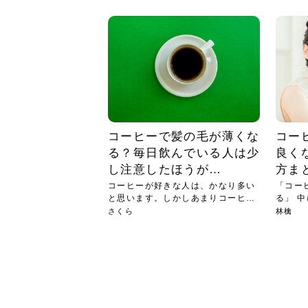
急に
人の
い原因.
めく..
ル...
時こそ.
本ケ
のシャ.
しい美.
のポ
める前.
と...
ヘッドス
と種
果。
血行を促
トリート
2026
2026
しばらく
髪をきれ
スキンケ
「たくさ
フェイス
顔の産毛
最近、な
できる.
魅力と、
効果が...
大きく変
すみカラ
ルでエア
ろそろ髪
ムを増や
ンプーに
に、実際
いうお悩
で抜くな
気がする
さろめ
の塗り...
く...
解...
思って...
頭皮の...
などの...
ものばか.
しょう...
感じて...
じつは...
ふと鏡を
痩身エス
落ち込ん
機器を使
メガネ
さくら
かえで
メガネ
さくら
さくら
あおい
あかり
あおい
あおい
その原...
技によ...
あおい
あかり
コーヒーで髪の毛が薄くな
コー
る？毎日飲んでいる人は少
良く
し注意したほうが…
方ま
コーヒーが好きな人は、かなり多い
「コー
と思います。しかしあまりコーヒー
る」 
ばか...
では...
さくら
林檎