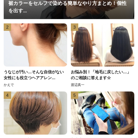
裾カラーをセルフで染める簡単なやり方まとめ！個性
を出す...
2
3
うなじが汚い…そんな自信がない
お悩み別！「地毛に戻したい…」
女性にも役立つヘアアレン...
のご相談に答えます☆
かえで
渡辺真一
4
5