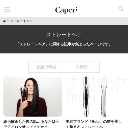
H
ストレートヘア
o
m
e
ストレートヘア
「ストレートヘア」に関する記事が集まったページです。
更新日時順
人気順
縮毛矯正した後の話…あなたはヘ
美容ブランド「Refa」の髪を美し
アアイロン使ってますか？...
く整えるストレートヘ...