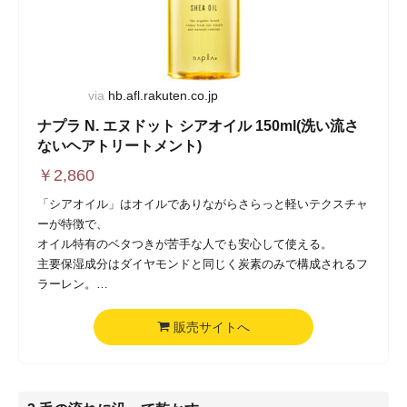
via
hb.afl.rakuten.co.jp
ナプラ N. エヌドット シアオイル 150ml(洗い流さ
ないヘアトリートメント)
￥
2,860
「シアオイル」はオイルでありながらさらっと軽いテクスチャ
ーが特徴で、
オイル特有のベタつきが苦手な人でも安心して使える。
主要保湿成分はダイヤモンドと同じく炭素のみで構成されるフ
ラーレン。
天然保湿因子やセラミドの減少を抑え、髪に潤いを与えてくれ
る。
販売サイトへ
そのフラーレンが髪にしっかりと浸透することで、芯からみず
みずしく、ハリのある髪に整えてくれるので、ぺたんとしやす
い髪にボリュームを与えたい人にはおすすめ。