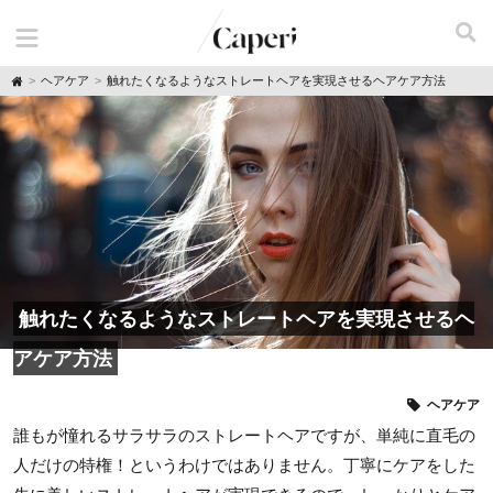
H
ヘアケア
触れたくなるようなストレートヘアを実現させるヘアケア方法
o
m
e
触れたくなるようなストレートヘアを実現させるヘ
アケア方法
ヘアケア
誰もが憧れるサラサラのストレートヘアですが、単純に直毛の
人だけの特権！というわけではありません。丁寧にケアをした