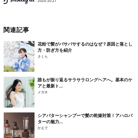
2020.10.27
関連記事
花粉で髪がパサパサするのはなぜ？原因と落とし
方・防ぎ方を紹介
さくら
誰もが振り返るサラサラロングヘアへ。基本のケ
アと最新ト...
メガネ
シアバターシャンプーで髪の乾燥対策！アハロバ
ターの魅力...
かえで