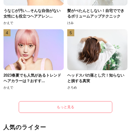
うなじが汚い…そんな自信がない
髪がぺたんとしない！自宅ででき
女性にも役立つヘアアレン...
るボリュームアップテクニック
かえで
けみ
4
5
2023春夏でも人気があるトレンド
ヘッドスパの落とし穴！知らない
ヘアカラーは？おすす...
と損する真実
かえで
さろめ
もっと見る
人気のライター