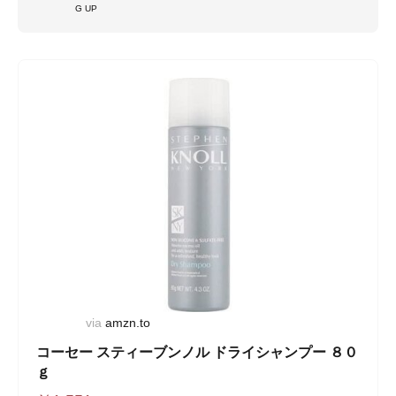
G UP
via
amzn.to
コーセー スティーブンノル ドライシャンプー ８０
ｇ