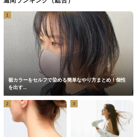
週間ランキング（総合）
1
裾カラーをセルフで染める簡単なやり方まとめ！個性
を出す...
2
3