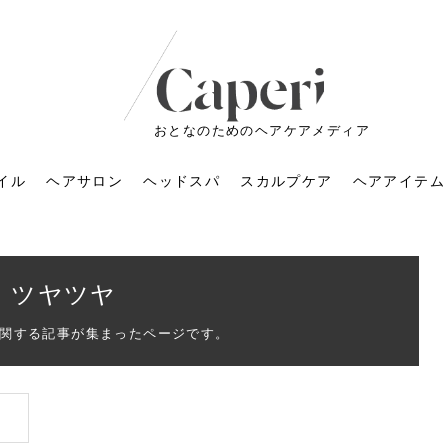
おとなのためのヘアケアメディア
イル
ヘアサロン
ヘッドスパ
スカルプケア
ヘアアイテム
ツヤツヤ
関する記事が集まったページです。
ートメントの付け方で
くすみが気になる人
6年のショートウルフ最
室に行くのが恥ずかし
ドスパの落とし穴！知
育てるには？毎日の洗
エキスシャンプーって
マリストのメイク術｜
小顔を目指す！美容鍼
ノリが変わる「顔脱
6年運気アップネイルガ
朝の5分が変わる！寝癖がつ
ツヤと透明感で垢抜ける！
ルーズウェーブとは？2026
お気に入りのお店が倒産し
頭皮を刺激してお顔のリフ
頭皮マッサージで目がぱっ
アイロンが苦手でも大丈
V3ファンデーションは危な
リンパマッサージと経絡マ
子供の脱毛、日焼け肌はN
そのネイル、本当に似合っ
がりが変わる｜効かな
026春トレンドの明る
レンドとは？ナチュラ
髪質の変化に気づいた
いと損する真実
と生活習慣を見直す基
いいの？無印良品など
いアイテムで「自分ら
果と後悔しない選び方
4つのメリットと、始
を公開！幸運を呼ぶ色
かない予防方法と時短寝癖
自然なヘアカラーで作る
年の注目スタイルと長さ別
た後の美容室の探し方！失
トアップ♪毎日こつこつカン
ちりする理由は？具体的な
夫！ブラッシング感覚で使
い？針の仕組み・全4種比
ッサージの違いとは？効果
G？親子で学ぶ、安心・安全
てる？指先をきれいに見え