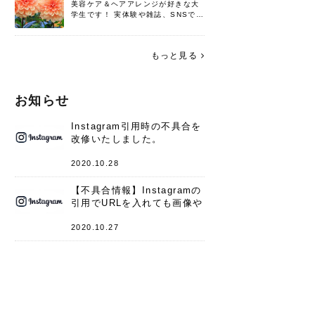
美容ケア＆ヘアアレンジが好きな大
学生です！ 実体験や雑誌、SNSで知
った情報を書いていこうと思いま
す。 これからよろしくお願いします
(*^^*)♪
もっと見る
お知らせ
Instagram引用時の不具合を
改修いたしました。
2020.10.28
【不具合情報】Instagramの
引用でURLを入れても画像や
キャプションが表示されない
件
2020.10.27