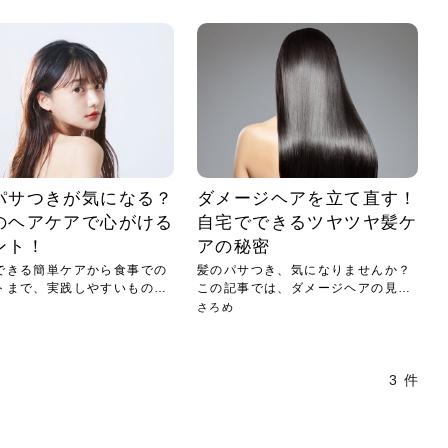
小じわが増えた？原因
手ならではの痩身効
ルルルン ハイドラのどれが
その医療ダイエット、後悔
..
.
..
ア
..
..
イント
..
直し...
「きれい...
の...
敗しに...
タン小顔☆
やり方...
えるヘア...
較・...
と、自...
なエ...
るのは...
パは、頭皮の汚れを落として
類の見分け方＆自宅で
オールハンドエステの
良い？その違いは？PDRN
しませんか？失敗する人の
進し、リラックス効果や美髪
メントの付け方で仕上がりは
春のトレンドカラーは明るめのく
年のショートウルフは、ナチュラ
美容室に行けていないし、そ
いに育てるには高価なアイテ
アで人気の発酵成分が、シャ
んのコスメを持っているの
ラインをすっきりさせたいと
をカミソリで剃って、毛抜き
んとなく運気が停滞している
新生活シーズン、朝の身支度を少しで
職場で浮かない落ち着いたトーンにし
2026年はレイヤーカットを使った髪型
美容室を倒産する数が増えているとい
毎日のちょっとした習慣で小顔は作れ
目元の印象を左右するのは目そのもの
ヘアアイロンを使うのが苦手、火傷が
メイクをしている時間も、スキンケア
サロンのメニューを見ていると、「リ
「ムダ毛が気になる」とお子さんが悩
SNSや雑誌で見かけた素敵なネイルデ
..
...
や...
共通点...
わります。今回は、毛先中心
ーです。ただし、髪がすでに
リーな仕上がりが今っぽい正
型を変えて気分転換したいと
す前に、洗い方や乾かし方、
も広がっています。無印良品
に使っているのはいつも同じ
みを抱えている方はいないで
ど、日々の自己処理を手間に
と悩んでいないでしょうか？
も短くしたい人は多いはず。じつは寝
たいけれど、どこか垢抜けた印象にし
のトレンドと重なり、ルーズウェーブ
うニュースがありました。もともと美
る！頭のこりをほぐしてフェイスライ
ではなく、頭皮の状態かもしれませ
怖いと感じている方はいないでしょう
の時間に変えるという発想から生まれ
ンパマッサージ」の他に「経絡マッサ
んでいる姿を見て、エステ脱毛を検討
ザインを、いざ自分の爪に試してみた
..
見て、急に小じわが増えたと
テと一言で言っても、最新の
癖は、...
たいと...
ヘ...
容室の...
ンのリ...
ん。以下...
か？そ...
たのが...
ージ」...
し始め...
ら、...
ルルルン ハイドラシリーズを使いたい
医師の管理のもと、科学的根拠に基づ
でいないでしょうか？じつは
ったものから、昔ながらの手
けれど、種類が多くてどれを選べばい
いて行う「医療ダイエット」は、自己
かえで
さくら
かえで
かえで
chicca
メガネ
さくら
あかり
あかり
あおい
さな
いか...
流のダ...
さな
さな
もっと見る
もっと見る
もっと見る
もっと見る
もっと見る
もっと見る
もっと見る
もっと見る
もっと見る
もっと見る
もっと見る
もっと見る
もっと見る
パサつきが気になる？
ダメージヘアを立て直す！
のヘアケアで心がける
自宅でできるツヤツヤ髪ケ
ント！
アの秘密
できる簡単ケアから食事での
髪のパサつき、気になりませんか？
トまで、実践しやすいものを
この記事では、ダメージヘアの見分
け方...
さろめ
3 件