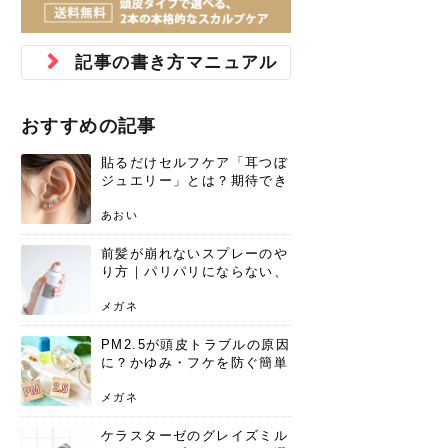
ジュベルック スキンの効果
本気の痩身と体質改善に。
防ぎ方を紹介
診断と...
と長...
いため...
おすすめの人
原因と...
ット...
を与え...
を守る...
賢...
い上...
とは？毛穴・ニキビ跡への
アーユルヴェーダに基づく
花粉の季節になると、髪がパサつく、
美容室で素敵なヘアカラーに染めても
パーマをかけたばかりなのに、もうカ
前髪は薄くしたほうが今風でおしゃれ
普段目に見えない頭皮ですが、何のケ
最近、髪のツヤがなくなったという方
韓国コスメを使うのは若い子だけだと
新しい環境に臨むとき、多くの人が意
「初回限定〇〇円！」そんなお得な体
40代になって、ふと自分のムダ毛のこ
仕事中も、ふとした瞬間に自分の指先
変化...
「イン...
広がる、手触りが悪いと感じた経験は
らったのに、家に帰って鏡を見たら、
ールがダレてしまったと感じている方
だと思っている人は、前髪を早く変え
アもせずに放っておくとダメージが蓄
や、抜け毛が増えたと悩んでいる方
思っていないでしょうか？ダリーフの
識するのが「身だしなみ」です。特に
験エステに行ってみたいけど、『押し
とが気になり始めたけど、「今から脱
を見て、気分が上がるという心ときめ
記事の書き方マニュアル
ありま...
「なん...
はいな...
たいと...
積して...
は、スト...
グラム...
メイク...
に弱い...
毛を...
く「キ...
ニキビ跡の凸凹をどうにかしたいと、
自己流のダイエットではなかなか落ち
肌の質感でお悩みではないでしょう
ない、頑固な脂肪やセルライトを、本
さくら
かえで
メガネ
かえで
yukarin
さくら
さくら
さな
さな
さな
あおい
か？肌に...
気で体...
おすすめの記事
ゆい
さな
貼るだけセルフケア「耳つぼ
ジュエリー」とは？期待でき
る効果と、その実力
あおい
前髪が崩れないスプレーのや
り方｜パリパリにならない、
自然なキープ術を解説
メガネ
PM2.5が頭皮トラブルの原因
に？かゆみ・フケを防ぐ簡単
ケア方法
メガネ
ケラスターゼのグレイズミル