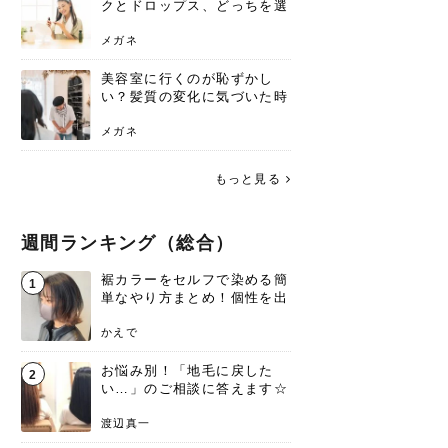
クとドロップス、どっちを選
ぶ？それぞれの特徴と合わせ
使いのメリット
メガネ
美容室に行くのが恥ずかし
い？髪質の変化に気づいた時
こそ、プロを頼るべき理由
メガネ
もっと見る
週間ランキング（総合）
裾カラーをセルフで染める簡
1
単なやり方まとめ！個性を出
すなら今！
かえで
お悩み別！「地毛に戻した
2
い…」のご相談に答えます☆
渡辺真一