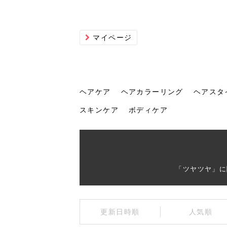
マイページ
ヘアケア
ヘアカラーリング
ヘアスタ
スキンケア
ボディケア
ヘアケア
ヘアカラーリング
ヘアスタイル
ヘアサロン
ヘッドスパ
スカルプケア
ヘアアイテム
メイク
エステ
脱毛
ネイル
スキンケア
ボディケア
「ツヤツヤ」に
トリ
髪の
202
美容
ヘッ
髪を
発酵
ミニ
針で
化粧
202
更新日時順
人気順
仕上
へ！2
新ト
い？
らな
い方
何が
少な
の効
毛」。
イド