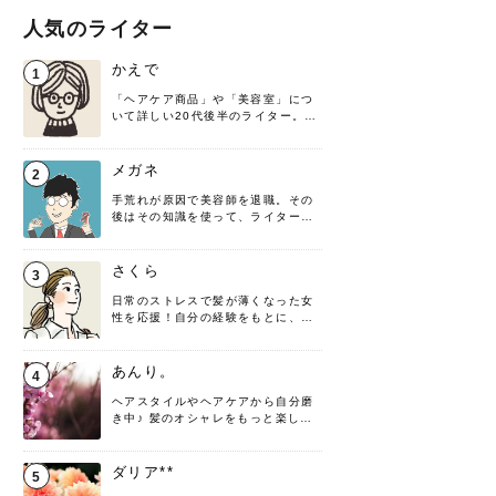
人気のライター
かえで
1
「ヘアケア商品」や「美容室」につ
いて詳しい20代後半のライター。楽
しみながら執筆させていただきま
す！
メガネ
2
手荒れが原因で美容師を退職。その
後はその知識を使って、ライターと
して転身したヘアケアオタクです。
髪の知識をわかりやすく紹介しま
す！
さくら
3
日常のストレスで髪が薄くなった女
性を応援！自分の経験をもとに、執
筆させていただきました。
あんり。
4
ヘアスタイルやヘアケアから自分磨
き中♪ 髪のオシャレをもっと楽しめ
るよう、日々勉強＆実践しています
♡ 役立つ情報をお届けできるように
頑張ります！よろしくお願いしま
ダリア**
5
す。