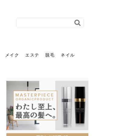
メイク
エステ
脱毛
ネイル
花粉で髪がパサパサするの
肌に合う髪色、どう見つけ
40代のパーマがダレる原因
前髪を薄くするための美容
ヘッドスパで頭皮をケアし
ストレスで髪の毛はどう変
40代の髪を悩みに最適！韓
「おしゃれ」と「身だしな
エステの勧誘が怖い人へ。
「今さら」なんて言わせな
オフィスネイルでも「キラ
はなぜ？原因と落とし方・
る？「イエベ」「ブルベ」
とは？自宅でできる復活術
院の頼み方とは？失敗しな
よう！ヘッドスパの効果と
わる？抜け毛・パサつきの
国発「ダリーフ」でヘアセ
み」は違う。相手に信頼感
断ることは悪くない。自分
い。40代のVIO・顔脱毛、
キラ」はOK？派手に見えな