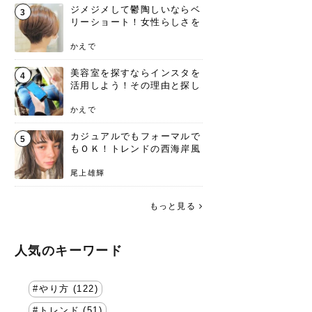
ジメジメして鬱陶しいならベ
3
リーショート！女性らしさを
失わないポイント
かえで
美容室を探すならインスタを
4
活用しよう！その理由と探し
方を要チェック
かえで
カジュアルでもフォーマルで
5
もＯＫ！トレンドの西海岸風
ラフスタイル特集。
尾上雄輝
もっと見る
人気のキーワード
やり方 (122)
トレンド (51)