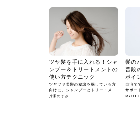
急に
人の
い原因.
めく..
ル...
時こそ.
本ケ
のシャ.
しい美.
のポ
める前.
と...
ヘッドス
と種
果。
血行を促
トリート
2026
2026
しばらく
髪をきれ
スキンケ
「たくさ
フェイス
顔の産毛
最近、な
できる.
魅力と、
効果が...
大きく変
すみカラ
ルでエア
ろそろ髪
ムを増や
ンプーに
に、実際
いうお悩
で抜くな
気がする
さろめ
の塗り...
く...
解...
思って...
頭皮の...
などの...
ものばか.
しょう...
感じて...
じつは...
ふと鏡を
痩身エス
落ち込ん
機器を使
メガネ
さくら
かえで
メガネ
さくら
さくら
あおい
あかり
あおい
あおい
その原...
技によ...
あおい
あかり
ツヤ髪を手に入れる！シャ
髪の
ンプー＆トリートメントの
普段
使い方テクニック
ポイ
ツヤツヤ美髪の秘訣を探している方
自宅で
向けに、シャンプーとトリートメン
サポー
トの...
中心...
片瀬のぞみ
MYOTT