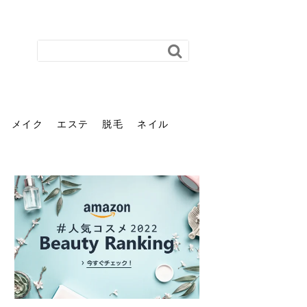
メイク
エステ
脱毛
ネイル
花粉で髪がパサパサするの
肌に合う髪色、どう見つけ
40代のパーマがダレる原因
前髪を薄くするための美容
ヘッドスパで頭皮をケアし
ストレスで髪の毛はどう変
40代の髪を悩みに最適！韓
「おしゃれ」と「身だしな
エステの勧誘が怖い人へ。
「今さら」なんて言わせな
オフィスネイルでも「キラ
はなぜ？原因と落とし方・
る？「イエベ」「ブルベ」
とは？自宅でできる復活術
院の頼み方とは？失敗しな
よう！ヘッドスパの効果と
わる？抜け毛・パサつきの
国発「ダリーフ」でヘアセ
み」は違う。相手に信頼感
断ることは悪くない。自分
い。40代のVIO・顔脱毛、
キラ」はOK？派手に見えな