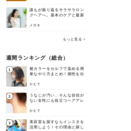
誰もが振り返るサラサラロン
グヘアへ。基本のケアと最新
トレンドスタイル
メガネ
もっと見る
週間ランキング（総合）
裾カラーをセルフで染める簡
1
単なやり方まとめ！個性を出
すなら今！
かえで
うなじが汚い…そんな自信が
2
ない女性にも役立つヘアアレ
ンジあります！
かえで
美容室を探すならインスタを
3
活用しよう！その理由と探し