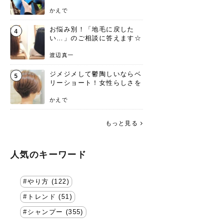
方を要チェック
かえで
お悩み別！「地毛に戻した
4
い…」のご相談に答えます☆
渡辺真一
ジメジメして鬱陶しいならベ
5
リーショート！女性らしさを
失わないポイント
かえで
もっと見る
人気のキーワード
やり方 (122)
トレンド (51)
シャンプー (355)