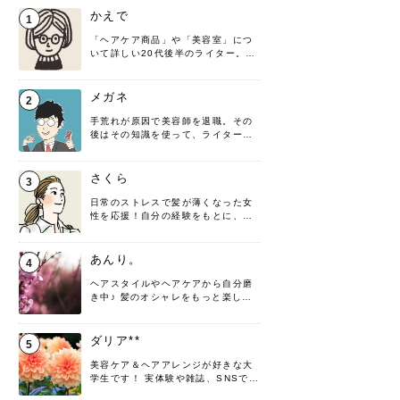
かえで
1
「ヘアケア商品」や「美容室」につ
いて詳しい20代後半のライター。楽
しみながら執筆させていただきま
す！
メガネ
2
手荒れが原因で美容師を退職。その
後はその知識を使って、ライターと
して転身したヘアケアオタクです。
髪の知識をわかりやすく紹介しま
す！
さくら
3
日常のストレスで髪が薄くなった女
性を応援！自分の経験をもとに、執
筆させていただきました。
あんり。
4
ヘアスタイルやヘアケアから自分磨
き中♪ 髪のオシャレをもっと楽しめ
るよう、日々勉強＆実践しています
♡ 役立つ情報をお届けできるように
頑張ります！よろしくお願いしま
ダリア**
5
す。
美容ケア＆ヘアアレンジが好きな大
学生です！ 実体験や雑誌、SNSで知
った情報を書いていこうと思いま