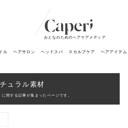
おとなのためのヘアケアメディア
イル
ヘアサロン
ヘッドスパ
スカルプケア
ヘアアイテム
チュラル素材
」に関する記事が集まったページです。
ートメントの付け方で
くすみが気になる人
6年のショートウルフ最
室に行くのが恥ずかし
ドスパの落とし穴！知
育てるには？毎日の洗
エキスシャンプーって
マリストのメイク術｜
小顔を目指す！美容鍼
ノリが変わる「顔脱
6年運気アップネイルガ
朝の5分が変わる！寝癖がつ
ツヤと透明感で垢抜ける！
ルーズウェーブとは？2026
お気に入りのお店が倒産し
頭皮を刺激してお顔のリフ
頭皮マッサージで目がぱっ
アイロンが苦手でも大丈
V3ファンデーションは危な
リンパマッサージと経絡マ
子供の脱毛、日焼け肌はN
そのネイル、本当に似合っ
がりが変わる｜効かな
026春トレンドの明る
レンドとは？ナチュラ
髪質の変化に気づいた
いと損する真実
と生活習慣を見直す基
いいの？無印良品など
いアイテムで「自分ら
果と後悔しない選び方
4つのメリットと、始
を公開！幸運を呼ぶ色
かない予防方法と時短寝癖
自然なヘアカラーで作る
年の注目スタイルと長さ別
た後の美容室の探し方！失
トアップ♪毎日こつこつカン
ちりする理由は？具体的な
夫！ブラッシング感覚で使
い？針の仕組み・全4種比
ッサージの違いとは？効果
G？親子で学ぶ、安心・安全
てる？指先をきれいに見え