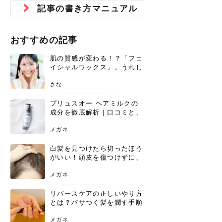
ジュベルック スキンの効果
本気の痩身と体質改善に。
防ぎ方を紹介
診断と...
と長...
いため...
おすすめの人
原因と...
ット...
を与え...
を守る...
賢...
い上...
記事の書き方マニュアル
とは？毛穴・ニキビ跡への
アーユルヴェーダに基づく
花粉の季節になると、髪がパサつく、
美容室で素敵なヘアカラーに染めても
パーマをかけたばかりなのに、もうカ
前髪は薄くしたほうが今風でおしゃれ
普段目に見えない頭皮ですが、何のケ
最近、髪のツヤがなくなったという方
韓国コスメを使うのは若い子だけだと
新しい環境に臨むとき、多くの人が意
「初回限定〇〇円！」そんなお得な体
40代になって、ふと自分のムダ毛のこ
仕事中も、ふとした瞬間に自分の指先
変化...
「イン...
広がる、手触りが悪いと感じた経験は
らったのに、家に帰って鏡を見たら、
ールがダレてしまったと感じている方
だと思っている人は、前髪を早く変え
アもせずに放っておくとダメージが蓄
や、抜け毛が増えたと悩んでいる方
思っていないでしょうか？ダリーフの
識するのが「身だしなみ」です。特に
験エステに行ってみたいけど、『押し
とが気になり始めたけど、「今から脱
を見て、気分が上がるという心ときめ
ありま...
「なん...
はいな...
たいと...
積して...
は、スト...
グラム...
メイク...
に弱い...
毛を...
く「キ...
ニキビ跡の凸凹をどうにかしたいと、
自己流のダイエットではなかなか落ち
おすすめの記事
肌の質感でお悩みではないでしょう
ない、頑固な脂肪やセルライトを、本
さくら
かえで
メガネ
かえで
yukarin
さくら
さくら
さな
さな
さな
あおい
か？肌に...
気で体...
肌の質感が変わる！？「フェ
ゆい
さな
イシャルワックス」。うれし
いメリットと、肌荒れしない
ための基礎知識
さな
プリュスオー ヘアミルクの
成分を徹底解析｜口コミと、
どんな髪質におすすめかを解
説
メガネ
白髪を見つけたら切ったほう
がいい！頭皮を傷つけずに、
気になる白髪を処理する方法
メガネ
リバースケアの正しいやり方
とは？パサつく髪を潤す手順
と失敗しない注意点
メガネ