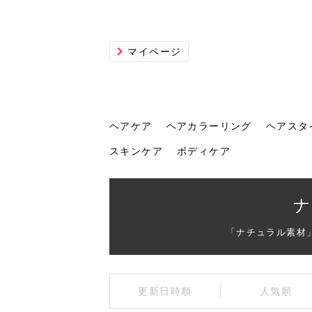
マイページ
ヘアケア
ヘアカラーリング
ヘアスタ
スキンケア
ボディケア
ヘアケア
ヘアカラーリング
ヘアスタイル
ヘアサロン
ヘッドスパ
スカルプケア
ヘアアイテム
メイク
エステ
脱毛
ネイル
スキンケア
ボディケア
ナ
「ナチュラル素材
トリ
髪の
202
美容
ヘッ
髪を
発酵
ミニ
針で
化粧
202
更新日時順
人気順
仕上
へ！2
新ト
い？
らな
い方
何が
少な
の効
毛」。
イド