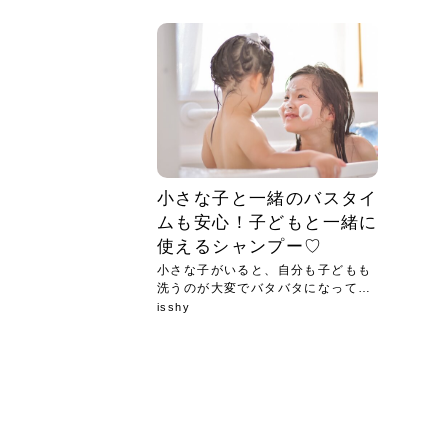
急に
人の
い原因.
めく..
ル...
時こそ.
本ケ
のシャ.
しい美.
のポ
める前.
と...
ヘッドス
と種
果。
血行を促
トリート
2026
2026
しばらく
髪をきれ
スキンケ
「たくさ
フェイス
顔の産毛
最近、な
できる.
魅力と、
効果が...
大きく変
すみカラ
ルでエア
ろそろ髪
ムを増や
ンプーに
に、実際
いうお悩
で抜くな
気がする
さろめ
の塗り...
く...
解...
思って...
頭皮の...
などの...
ものばか.
しょう...
感じて...
じつは...
ふと鏡を
痩身エス
落ち込ん
機器を使
メガネ
さくら
かえで
メガネ
さくら
さくら
あおい
あかり
あおい
あおい
その原...
技によ...
あおい
あかり
小さな子と一緒のバスタイ
ムも安心！子どもと一緒に
使えるシャンプー♡
小さな子がいると、自分も子どもも
洗うのが大変でバタバタになってし
まい...
isshy