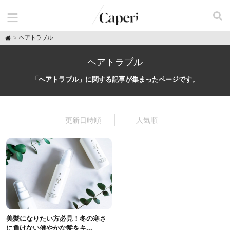
H
ヘアトラブル
o
m
e
ヘアトラブル
「ヘアトラブル」に関する記事が集まったページです。
更新日時順
人気順
美髪になりたい方必見！冬の寒さ
に負けない健やかな髪をキ...