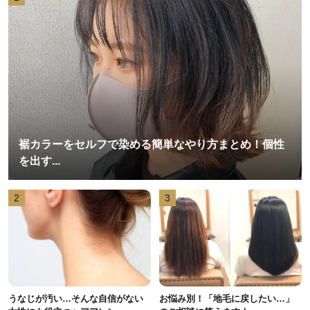
裾カラーをセルフで染める簡単なやり方まとめ！個性
を出す...
2
3
うなじが汚い…そんな自信がない
お悩み別！「地毛に戻したい…」