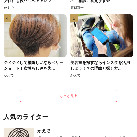
女性にも役立つヘアアレン...
のご相談に答えます☆
かえで
渡辺真一
4
5
ジメジメして鬱陶しいならベリー
美容室を探すならインスタを活用
ショート！女性らしさを失...
しよう！その理由と探し方...
かえで
かえで
もっと見る
人気のライター
かえで