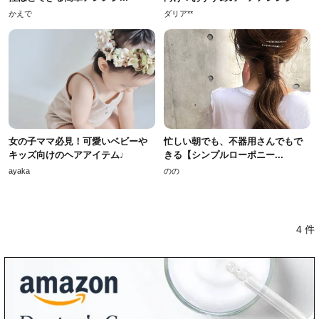
かえで
ダリア**
女の子ママ必見！可愛いベビーや
忙しい朝でも、不器用さんでもで
キッズ向けのヘアアイテム♩
きる【シンプルローポニー...
ayaka
のの
4 件