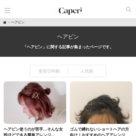
H
ヘアピン
o
m
e
ヘアピン
「ヘアピン」に関する記事が集まったページです。
更新日時順
人気順
ヘアピン使うのが苦手…そんな女
ゴムで縛れないショートヘアの方
性ほどできる簡単アレンジ...
向け！おすすめのヘアアレンジ