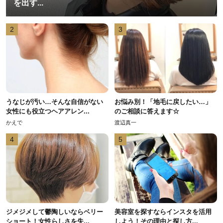
を出す...
2
3
うなじが汚い…そんな自信がない
お悩み別！「地毛に戻したい…」
女性にも役立つヘアアレン...
のご相談に答えます☆
かえで
渡辺真一
4
5
ジメジメして鬱陶しいならベリー
美容室を探すならインスタを活用
ショート！女性らしさを失...
しよう！その理由と探し方...