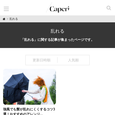
H
乱れる
o
m
e
乱れる
「乱れる」に関する記事が集まったページです。
更新日時順
人気順
強風でも髪が乱れにくくするコツ3
選！おすすめのアレンジ...