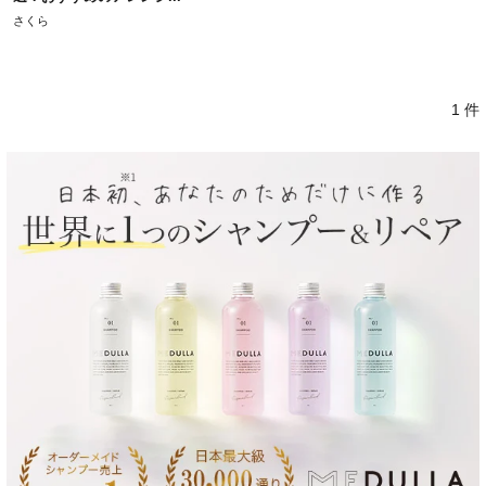
さくら
1 件