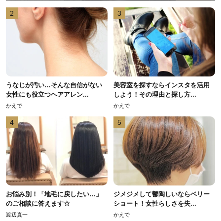
2
3
うなじが汚い…そんな自信がない
美容室を探すならインスタを活用
女性にも役立つヘアアレン...
しよう！その理由と探し方...
かえで
かえで
4
5
お悩み別！「地毛に戻したい…」
ジメジメして鬱陶しいならベリー
のご相談に答えます☆
ショート！女性らしさを失...
渡辺真一
かえで