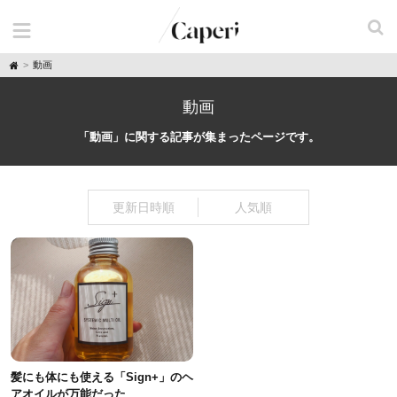
H
動画
o
m
e
動画
「動画」に関する記事が集まったページです。
更新日時順
人気順
髪にも体にも使える「Sign+」のヘ
アオイルが万能だった