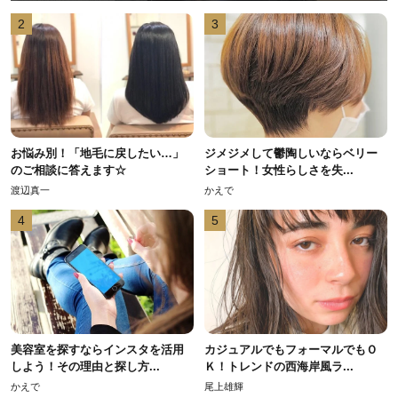
2
3
お悩み別！「地毛に戻したい…」
ジメジメして鬱陶しいならベリー
のご相談に答えます☆
ショート！女性らしさを失...
渡辺真一
かえで
4
5
美容室を探すならインスタを活用
カジュアルでもフォーマルでもＯ
しよう！その理由と探し方...
Ｋ！トレンドの西海岸風ラ...
かえで
尾上雄輝