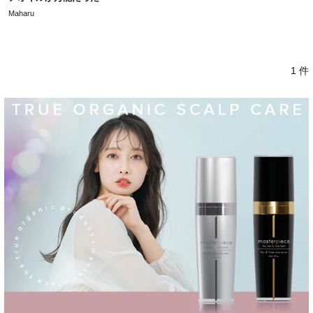
Maharu
1 件