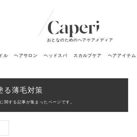
おとなのためのヘアケアメディア
イル
ヘアサロン
ヘッドスパ
スカルプケア
ヘアアイテム
塗る薄毛対策
に関する記事が集まったページです。
ートメントの付け方で
くすみが気になる人
6年のショートウルフ最
室に行くのが恥ずかし
ドスパの落とし穴！知
育てるには？毎日の洗
エキスシャンプーって
マリストのメイク術｜
小顔を目指す！美容鍼
ノリが変わる「顔脱
6年運気アップネイルガ
朝の5分が変わる！寝癖がつ
ツヤと透明感で垢抜ける！
ルーズウェーブとは？2026
お気に入りのお店が倒産し
頭皮を刺激してお顔のリフ
頭皮マッサージで目がぱっ
アイロンが苦手でも大丈
V3ファンデーションは危な
リンパマッサージと経絡マ
子供の脱毛、日焼け肌はN
そのネイル、本当に似合っ
がりが変わる｜効かな
026春トレンドの明る
レンドとは？ナチュラ
髪質の変化に気づいた
いと損する真実
と生活習慣を見直す基
いいの？無印良品など
いアイテムで「自分ら
果と後悔しない選び方
4つのメリットと、始
を公開！幸運を呼ぶ色
かない予防方法と時短寝癖
自然なヘアカラーで作る
年の注目スタイルと長さ別
た後の美容室の探し方！失
トアップ♪毎日こつこつカン
ちりする理由は？具体的な
夫！ブラッシング感覚で使
い？針の仕組み・全4種比
ッサージの違いとは？効果
G？親子で学ぶ、安心・安全
てる？指先をきれいに見え