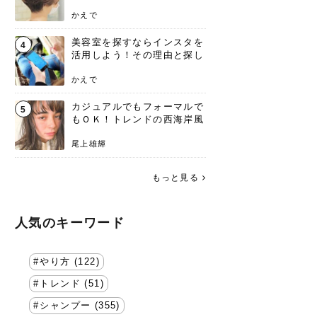
失わないポイント
かえで
美容室を探すならインスタを
4
活用しよう！その理由と探し
方を要チェック
かえで
カジュアルでもフォーマルで
5
もＯＫ！トレンドの西海岸風
ラフスタイル特集。
尾上雄輝
もっと見る
人気のキーワード
やり方 (122)
トレンド (51)
シャンプー (355)