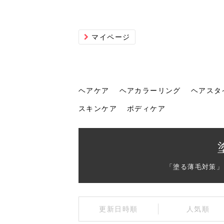
マイページ
ヘアケア
ヘアカラーリング
ヘアスタ
スキンケア
ボディケア
ヘアケア
ヘアカラーリング
ヘアスタイル
ヘアサロン
ヘッドスパ
スカルプケア
ヘアアイテム
メイク
エステ
脱毛
ネイル
スキンケア
ボディケア
「塗る薄毛対策」
トリ
髪の
202
美容
ヘッ
髪を
発酵
ミニ
針で
化粧
202
更新日時順
人気順
仕上
へ！2
新ト
い？
らな
い方
何が
少な
の効
毛」。
イド