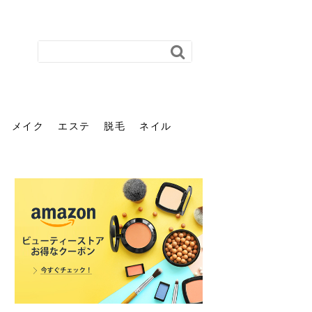
メイク
エステ
脱毛
ネイル
花粉で髪がパサパサするの
肌に合う髪色、どう見つけ
40代のパーマがダレる原因
前髪を薄くするための美容
ヘッドスパで頭皮をケアし
ストレスで髪の毛はどう変
40代の髪を悩みに最適！韓
「おしゃれ」と「身だしな
エステの勧誘が怖い人へ。
「今さら」なんて言わせな
オフィスネイルでも「キラ
はなぜ？原因と落とし方・
る？「イエベ」「ブルベ」
とは？自宅でできる復活術
院の頼み方とは？失敗しな
よう！ヘッドスパの効果と
わる？抜け毛・パサつきの
国発「ダリーフ」でヘアセ
み」は違う。相手に信頼感
断ることは悪くない。自分
い。40代のVIO・顔脱毛、
キラ」はOK？派手に見えな