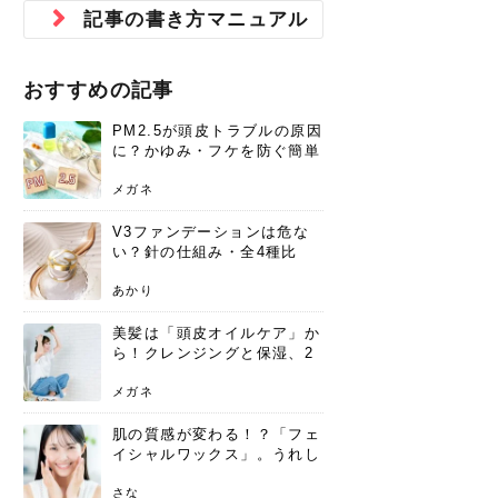
ジュベルック スキンの効果
本気の痩身と体質改善に。
防ぎ方を紹介
診断と...
と長...
いため...
おすすめの人
原因と...
ット...
を与え...
を守る...
賢...
い上...
記事の書き方マニュアル
とは？毛穴・ニキビ跡への
アーユルヴェーダに基づく
花粉の季節になると、髪がパサつく、
美容室で素敵なヘアカラーに染めても
パーマをかけたばかりなのに、もうカ
前髪は薄くしたほうが今風でおしゃれ
普段目に見えない頭皮ですが、何のケ
最近、髪のツヤがなくなったという方
韓国コスメを使うのは若い子だけだと
新しい環境に臨むとき、多くの人が意
「初回限定〇〇円！」そんなお得な体
40代になって、ふと自分のムダ毛のこ
仕事中も、ふとした瞬間に自分の指先
変化...
「イン...
広がる、手触りが悪いと感じた経験は
らったのに、家に帰って鏡を見たら、
ールがダレてしまったと感じている方
だと思っている人は、前髪を早く変え
アもせずに放っておくとダメージが蓄
や、抜け毛が増えたと悩んでいる方
思っていないでしょうか？ダリーフの
識するのが「身だしなみ」です。特に
験エステに行ってみたいけど、『押し
とが気になり始めたけど、「今から脱
を見て、気分が上がるという心ときめ
ありま...
「なん...
はいな...
たいと...
積して...
は、スト...
グラム...
メイク...
に弱い...
毛を...
く「キ...
ニキビ跡の凸凹をどうにかしたいと、
自己流のダイエットではなかなか落ち
おすすめの記事
肌の質感でお悩みではないでしょう
ない、頑固な脂肪やセルライトを、本
さくら
かえで
メガネ
かえで
yukarin
さくら
さくら
さな
さな
さな
あおい
か？肌に...
気で体...
PM2.5が頭皮トラブルの原因
ゆい
さな
に？かゆみ・フケを防ぐ簡単
ケア方法
メガネ
V3ファンデーションは危な
い？針の仕組み・全4種比
較・正規品の買い方まで徹底
解説
あかり
美髪は「頭皮オイルケア」か
ら！クレンジングと保湿、2
つの方法と効果を解説
メガネ
肌の質感が変わる！？「フェ
イシャルワックス」。うれし
いメリットと、肌荒れしない
ための基礎知識
さな