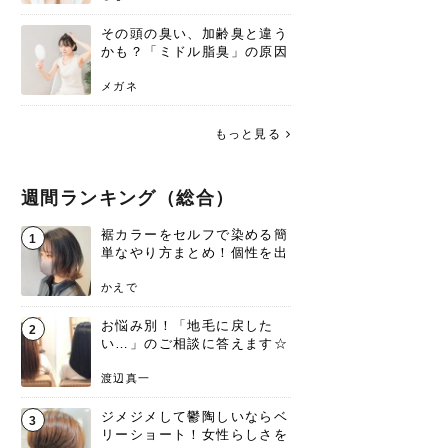
その頭の臭い、加齢臭と違う
かも？「ミドル脂臭」の原因
と、後頭部を洗うシャンプー
術
メガネ
もっと見る
週間ランキング（総合）
裾カラーをセルフで染める簡
1
単なやり方まとめ！個性を出
すなら今！
かえで
お悩み別！「地毛に戻した
2
い…」のご相談に答えます☆
渡辺真一
ジメジメして鬱陶しいならベ
3
リーショート！女性らしさを