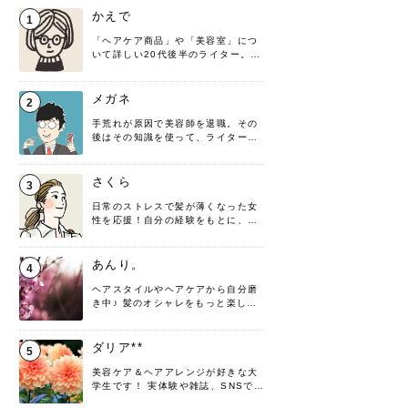
かえで
1
「ヘアケア商品」や「美容室」につ
いて詳しい20代後半のライター。楽
しみながら執筆させていただきま
す！
メガネ
2
手荒れが原因で美容師を退職。その
後はその知識を使って、ライターと
して転身したヘアケアオタクです。
髪の知識をわかりやすく紹介しま
す！
さくら
3
日常のストレスで髪が薄くなった女
性を応援！自分の経験をもとに、執
筆させていただきました。
あんり。
4
ヘアスタイルやヘアケアから自分磨
き中♪ 髪のオシャレをもっと楽しめ
るよう、日々勉強＆実践しています
♡ 役立つ情報をお届けできるように
頑張ります！よろしくお願いしま
ダリア**
5
す。
美容ケア＆ヘアアレンジが好きな大
学生です！ 実体験や雑誌、SNSで知
った情報を書いていこうと思いま