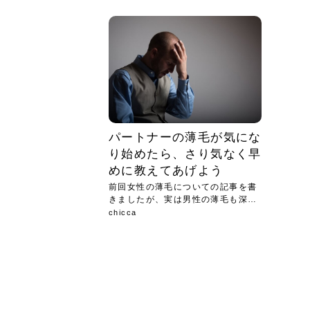
急に
人の
い原因.
めく..
ル...
時こそ.
本ケ
のシャ.
しい美.
のポ
める前.
と...
ヘッドス
と種
果。
血行を促
トリート
2026
2026
しばらく
髪をきれ
スキンケ
「たくさ
フェイス
顔の産毛
最近、な
できる.
魅力と、
効果が...
大きく変
すみカラ
ルでエア
ろそろ髪
ムを増や
ンプーに
に、実際
いうお悩
で抜くな
気がする
さろめ
の塗り...
く...
解...
思って...
頭皮の...
などの...
ものばか.
しょう...
感じて...
じつは...
ふと鏡を
痩身エス
落ち込ん
機器を使
メガネ
さくら
かえで
メガネ
さくら
さくら
あおい
あかり
あおい
あおい
その原...
技によ...
あおい
あかり
パートナーの薄毛が気にな
り始めたら、さり気なく早
めに教えてあげよう
前回女性の薄毛についての記事を書
きましたが、実は男性の薄毛も深刻
です...
chicca