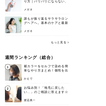
り方｜パリパリにならない、
自然なキープ術を解説
メガネ
誰もが振り返るサラサラロン
グヘアへ。基本のケアと最新
トレンドスタイル
メガネ
もっと見る
週間ランキング（総合）
裾カラーをセルフで染める簡
1
単なやり方まとめ！個性を出
すなら今！
かえで
お悩み別！「地毛に戻した
2
い…」のご相談に答えます☆
渡辺真一