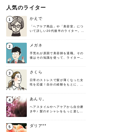
人気のライター
かえで
1
「ヘアケア商品」や「美容室」につ
いて詳しい20代後半のライター。楽
しみながら執筆させていただきま
す！
メガネ
2
手荒れが原因で美容師を退職。その
後はその知識を使って、ライターと
して転身したヘアケアオタクです。
髪の知識をわかりやすく紹介しま
す！
さくら
3
日常のストレスで髪が薄くなった女
性を応援！自分の経験をもとに、執
筆させていただきました。
あんり。
4
ヘアスタイルやヘアケアから自分磨
き中♪ 髪のオシャレをもっと楽しめ
るよう、日々勉強＆実践しています
♡ 役立つ情報をお届けできるように
頑張ります！よろしくお願いしま
ダリア**
5
す。