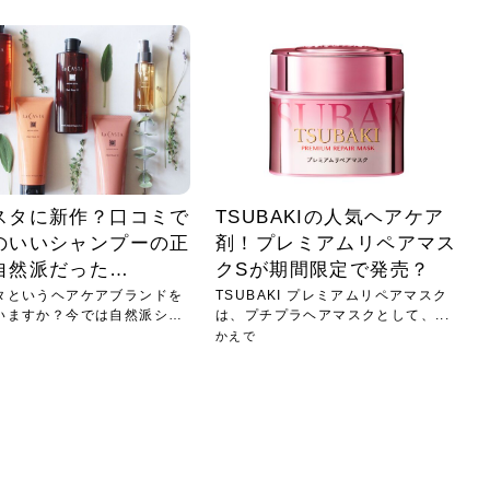
小じわが増えた？原因
手ならではの痩身効
ルルルン ハイドラのどれが
その医療ダイエット、後悔
..
.
..
ア
..
..
イント
..
直し...
「きれい...
の...
敗しに...
タン小顔☆
やり方...
えるヘア...
較・...
と、自...
なエ...
るのは...
パは、頭皮の汚れを落として
類の見分け方＆自宅で
オールハンドエステの
良い？その違いは？PDRN
しませんか？失敗する人の
進し、リラックス効果や美髪
メントの付け方で仕上がりは
春のトレンドカラーは明るめのく
年のショートウルフは、ナチュラ
美容室に行けていないし、そ
いに育てるには高価なアイテ
アで人気の発酵成分が、シャ
んのコスメを持っているの
ラインをすっきりさせたいと
をカミソリで剃って、毛抜き
んとなく運気が停滞している
新生活シーズン、朝の身支度を少しで
職場で浮かない落ち着いたトーンにし
2026年はレイヤーカットを使った髪型
美容室を倒産する数が増えているとい
毎日のちょっとした習慣で小顔は作れ
目元の印象を左右するのは目そのもの
ヘアアイロンを使うのが苦手、火傷が
メイクをしている時間も、スキンケア
サロンのメニューを見ていると、「リ
「ムダ毛が気になる」とお子さんが悩
SNSや雑誌で見かけた素敵なネイルデ
..
...
や...
共通点...
わります。今回は、毛先中心
ーです。ただし、髪がすでに
リーな仕上がりが今っぽい正
型を変えて気分転換したいと
す前に、洗い方や乾かし方、
も広がっています。無印良品
に使っているのはいつも同じ
みを抱えている方はいないで
ど、日々の自己処理を手間に
と悩んでいないでしょうか？
も短くしたい人は多いはず。じつは寝
たいけれど、どこか垢抜けた印象にし
のトレンドと重なり、ルーズウェーブ
うニュースがありました。もともと美
る！頭のこりをほぐしてフェイスライ
ではなく、頭皮の状態かもしれませ
怖いと感じている方はいないでしょう
の時間に変えるという発想から生まれ
ンパマッサージ」の他に「経絡マッサ
んでいる姿を見て、エステ脱毛を検討
ザインを、いざ自分の爪に試してみた
..
見て、急に小じわが増えたと
テと一言で言っても、最新の
癖は、...
たいと...
ヘ...
容室の...
ンのリ...
ん。以下...
か？そ...
たのが...
ージ」...
し始め...
ら、...
ルルルン ハイドラシリーズを使いたい
医師の管理のもと、科学的根拠に基づ
でいないでしょうか？じつは
ったものから、昔ながらの手
けれど、種類が多くてどれを選べばい
いて行う「医療ダイエット」は、自己
かえで
さくら
かえで
かえで
chicca
メガネ
さくら
あかり
あかり
あおい
さな
いか...
流のダ...
さな
さな
もっと見る
もっと見る
もっと見る
もっと見る
もっと見る
もっと見る
もっと見る
もっと見る
もっと見る
もっと見る
もっと見る
もっと見る
もっと見る
スタに新作？口コミで
TSUBAKIの人気ヘアケア
のいいシャンプーの正
剤！プレミアムリペアマス
自然派だった…
クSが期間限定で発売？
タというヘアケアブランドを
TSUBAKI プレミアムリペアマスク
いますか？今では自然派シャ
は、プチプラヘアマスクとして、...
かえで