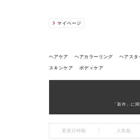
マイページ
ヘアケア
ヘアカラーリング
ヘアスタ
スキンケア
ボディケア
ヘアケア
ヘアカラーリング
ヘアスタイル
ヘアサロン
ヘッドスパ
スカルプケア
ヘアアイテム
メイク
エステ
脱毛
ネイル
スキンケア
ボディケア
「新作」に関
トリ
髪の
202
美容
ヘッ
髪を
発酵
ミニ
針で
化粧
202
更新日時順
人気順
仕上
へ！2
新ト
い？
らな
い方
何が
少な
の効
毛」。
イド