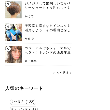
ジメジメして鬱陶しいならベ
3
リーショート！女性らしさを
失わないポイント
かえで
美容室を探すならインスタを
4
活用しよう！その理由と探し
方を要チェック
かえで
カジュアルでもフォーマルで
5
もＯＫ！トレンドの西海岸風
ラフスタイル特集。
尾上雄輝
もっと見る
人気のキーワード
やり方 (122)
トレンド (51)