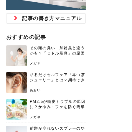
ジュベルック スキンの効果
本気の痩身と体質改善に。
防ぎ方を紹介
診断と...
と長...
いため...
おすすめの人
原因と...
ット...
を与え...
を守る...
賢...
い上...
とは？毛穴・ニキビ跡への
アーユルヴェーダに基づく
花粉の季節になると、髪がパサつく、
美容室で素敵なヘアカラーに染めても
パーマをかけたばかりなのに、もうカ
前髪は薄くしたほうが今風でおしゃれ
普段目に見えない頭皮ですが、何のケ
最近、髪のツヤがなくなったという方
韓国コスメを使うのは若い子だけだと
新しい環境に臨むとき、多くの人が意
「初回限定〇〇円！」そんなお得な体
40代になって、ふと自分のムダ毛のこ
仕事中も、ふとした瞬間に自分の指先
変化...
「イン...
広がる、手触りが悪いと感じた経験は
らったのに、家に帰って鏡を見たら、
ールがダレてしまったと感じている方
だと思っている人は、前髪を早く変え
アもせずに放っておくとダメージが蓄
や、抜け毛が増えたと悩んでいる方
思っていないでしょうか？ダリーフの
識するのが「身だしなみ」です。特に
験エステに行ってみたいけど、『押し
とが気になり始めたけど、「今から脱
を見て、気分が上がるという心ときめ
記事の書き方マニュアル
ありま...
「なん...
はいな...
たいと...
積して...
は、スト...
グラム...
メイク...
に弱い...
毛を...
く「キ...
ニキビ跡の凸凹をどうにかしたいと、
自己流のダイエットではなかなか落ち
肌の質感でお悩みではないでしょう
ない、頑固な脂肪やセルライトを、本
さくら
かえで
メガネ
かえで
yukarin
さくら
さくら
さな
さな
さな
あおい
か？肌に...
気で体...
おすすめの記事
ゆい
さな
その頭の臭い、加齢臭と違う
かも？「ミドル脂臭」の原因
と、後頭部を洗うシャンプー
術
メガネ
貼るだけセルフケア「耳つぼ
ジュエリー」とは？期待でき
る効果と、その実力
あおい
PM2.5が頭皮トラブルの原因
に？かゆみ・フケを防ぐ簡単
ケア方法
メガネ
前髪が崩れないスプレーのや