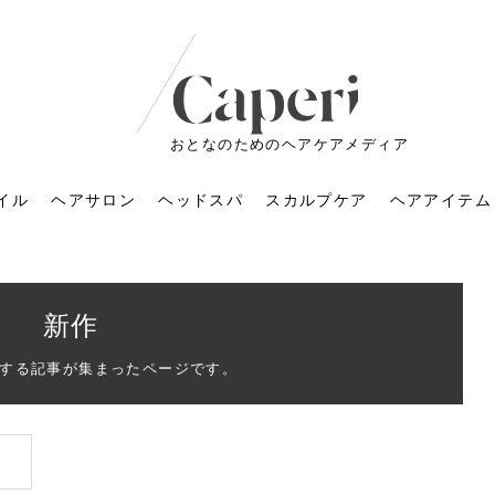
おとなのためのヘアケアメディア
イル
ヘアサロン
ヘッドスパ
スカルプケア
ヘアアイテム
新作
する記事が集まったページです。
ートメントの付け方で
くすみが気になる人
6年のショートウルフ最
室に行くのが恥ずかし
ドスパの落とし穴！知
育てるには？毎日の洗
エキスシャンプーって
マリストのメイク術｜
小顔を目指す！美容鍼
ノリが変わる「顔脱
6年運気アップネイルガ
朝の5分が変わる！寝癖がつ
ツヤと透明感で垢抜ける！
ルーズウェーブとは？2026
お気に入りのお店が倒産し
頭皮を刺激してお顔のリフ
頭皮マッサージで目がぱっ
アイロンが苦手でも大丈
V3ファンデーションは危な
リンパマッサージと経絡マ
子供の脱毛、日焼け肌はN
そのネイル、本当に似合っ
がりが変わる｜効かな
026春トレンドの明る
レンドとは？ナチュラ
髪質の変化に気づいた
いと損する真実
と生活習慣を見直す基
いいの？無印良品など
いアイテムで「自分ら
果と後悔しない選び方
4つのメリットと、始
を公開！幸運を呼ぶ色
かない予防方法と時短寝癖
自然なヘアカラーで作る
年の注目スタイルと長さ別
た後の美容室の探し方！失
トアップ♪毎日こつこつカン
ちりする理由は？具体的な
夫！ブラッシング感覚で使
い？針の仕組み・全4種比
ッサージの違いとは？効果
G？親子で学ぶ、安心・安全
てる？指先をきれいに見え