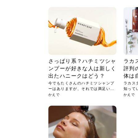
急に
人の
い原因.
めく..
ル...
時こそ.
本ケ
のシャ.
しい美.
のポ
める前.
と...
ヘッドス
と種
果。
血行を促
トリート
2026
2026
しばらく
髪をきれ
スキンケ
「たくさ
フェイス
顔の産毛
最近、な
できる.
魅力と、
効果が...
大きく変
すみカラ
ルでエア
ろそろ髪
ムを増や
ンプーに
に、実際
いうお悩
で抜くな
気がする
さろめ
の塗り...
く...
解...
思って...
頭皮の...
などの...
ものばか.
しょう...
感じて...
じつは...
ふと鏡を
痩身エス
落ち込ん
機器を使
メガネ
さくら
かえで
メガネ
さくら
さくら
あおい
あかり
あおい
あおい
その原...
技によ...
あおい
あかり
さっぱり系？ハチミツシャ
ラカ
ンプーが好きな人は新しく
評判
出たハニークはどう？
体は
今でもたくさんのハチミツシャンプ
ラカス
ーはありますが、それでは満足いか
知って
ない...
ンプ...
かえで
かえで