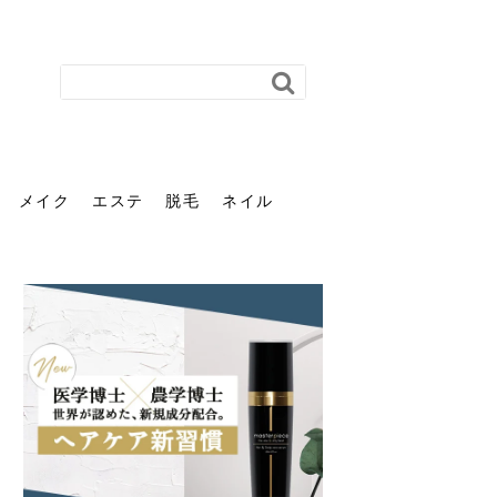
メイク
エステ
脱毛
ネイル
花粉で髪がパサパサするの
肌に合う髪色、どう見つけ
40代のパーマがダレる原因
前髪を薄くするための美容
ヘッドスパで頭皮をケアし
ストレスで髪の毛はどう変
40代の髪を悩みに最適！韓
「おしゃれ」と「身だしな
エステの勧誘が怖い人へ。
「今さら」なんて言わせな
オフィスネイルでも「キラ
はなぜ？原因と落とし方・
る？「イエベ」「ブルベ」
とは？自宅でできる復活術
院の頼み方とは？失敗しな
よう！ヘッドスパの効果と
わる？抜け毛・パサつきの
国発「ダリーフ」でヘアセ
み」は違う。相手に信頼感
断ることは悪くない。自分
い。40代のVIO・顔脱毛、
キラ」はOK？派手に見えな