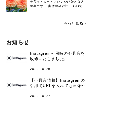
美容ケア＆ヘアアレンジが好きな大
学生です！ 実体験や雑誌、SNSで知
った情報を書いていこうと思いま
す。 これからよろしくお願いします
(*^^*)♪
もっと見る
お知らせ
Instagram引用時の不具合を
改修いたしました。
2020.10.28
【不具合情報】Instagramの
引用でURLを入れても画像や
キャプションが表示されない
件
2020.10.27