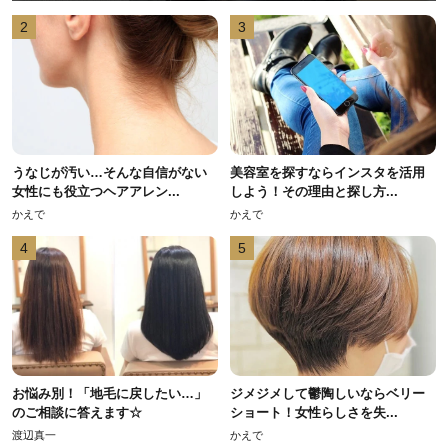
2
3
うなじが汚い…そんな自信がない
美容室を探すならインスタを活用
女性にも役立つヘアアレン...
しよう！その理由と探し方...
かえで
かえで
4
5
お悩み別！「地毛に戻したい…」
ジメジメして鬱陶しいならベリー
のご相談に答えます☆
ショート！女性らしさを失...
渡辺真一
かえで