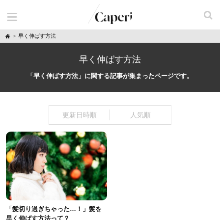
H
早く伸ばす方法
o
m
e
早く伸ばす方法
「早く伸ばす方法」に関する記事が集まったページです。
更新日時順
人気順
「髪切り過ぎちゃった…！」髪を
早く伸ばす方法って？