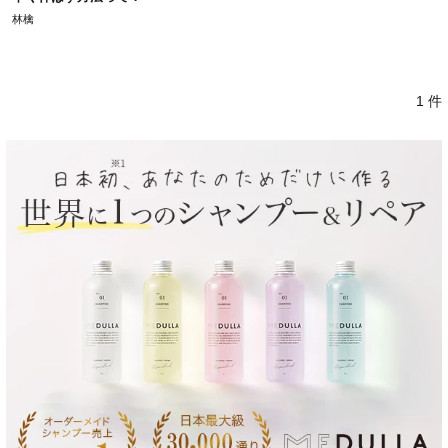
林檎
1 件