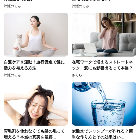
片瀬のぞみ
片瀬のぞみ
白髪ケア＆運動！血行促進で髪に
在宅ワークで増えるストレートネ
活力を与える方法
ック…髪にも影響出るって本当？
片瀬のぞみ
さくら
育毛剤を使わなくても髪の毛って
炭酸水でシャンプーが作れる？簡
増える？本当の真実を暴露...
単な作り方とその効果はい...