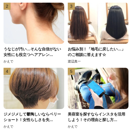
2
3
うなじが汚い…そんな自信がない
お悩み別！「地毛に戻したい…」
女性にも役立つヘアアレン...
のご相談に答えます☆
かえで
渡辺真一
4
5
ジメジメして鬱陶しいならベリー
美容室を探すならインスタを活用
ショート！女性らしさを失...
しよう！その理由と探し方...
かえで
かえで