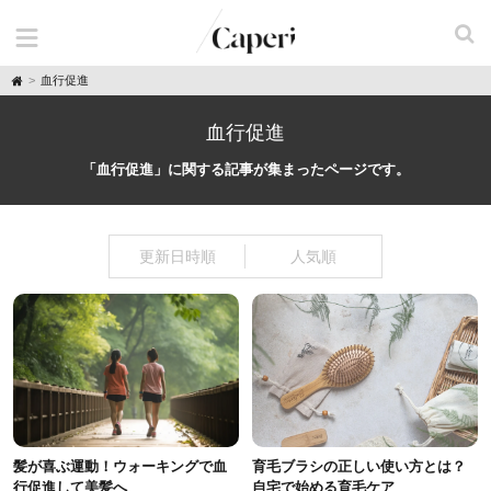
H
血行促進
o
m
e
血行促進
「血行促進」に関する記事が集まったページです。
更新日時順
人気順
髪が喜ぶ運動！ウォーキングで血
育毛ブラシの正しい使い方とは？
行促進して美髪へ
自宅で始める育毛ケア