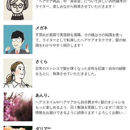
「ヘアケア商品」や「美容室」について詳しい20代後半の
ライター。楽しみながら執筆させていただきます！
メガネ
手荒れが原因で美容師を退職。その後はその知識を使っ
て、ライターとして転身したヘアケアオタクです。髪の知
識をわかりやすく紹介します！
さくら
日常のストレスで髪が薄くなった女性を応援！自分の経験
をもとに、執筆させていただきました。
あんり。
ヘアスタイルやヘアケアから自分磨き中♪ 髪のオシャレを
もっと楽しめるよう、日々勉強＆実践しています♡ 役立つ
情報をお届けできるように頑張ります！よろしくお願いし
ます。
ダリア**