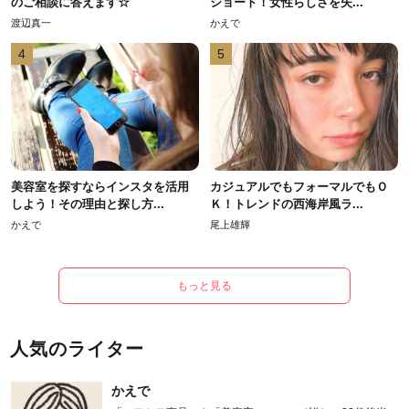
のご相談に答えます☆
ショート！女性らしさを失...
渡辺真一
かえで
4
5
美容室を探すならインスタを活用
カジュアルでもフォーマルでもＯ
しよう！その理由と探し方...
Ｋ！トレンドの西海岸風ラ...
かえで
尾上雄輝
もっと見る
人気のライター
かえで