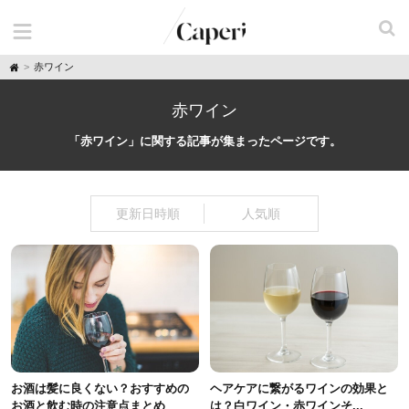
H
赤ワイン
o
m
e
赤ワイン
「赤ワイン」に関する記事が集まったページです。
更新日時順
人気順
お酒は髪に良くない？おすすめの
ヘアケアに繋がるワインの効果と
お酒と飲む時の注意点まとめ
は？白ワイン・赤ワインそ...