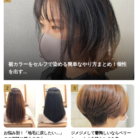
裾カラーをセルフで染める簡単なやり方まとめ！個性
を出す...
2
3
お悩み別！「地毛に戻したい…」
ジメジメして鬱陶しいならベリー