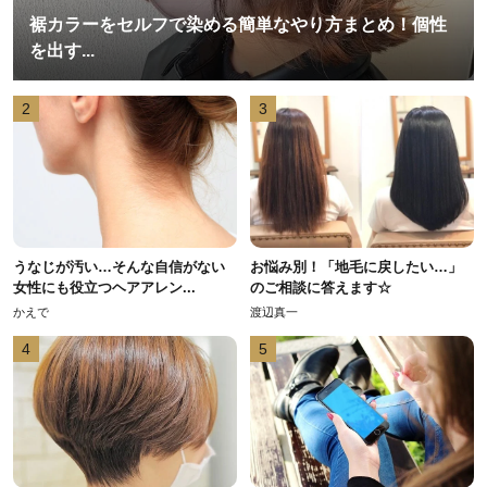
裾カラーをセルフで染める簡単なやり方まとめ！個性
を出す...
2
3
うなじが汚い…そんな自信がない
お悩み別！「地毛に戻したい…」
女性にも役立つヘアアレン...
のご相談に答えます☆
かえで
渡辺真一
4
5