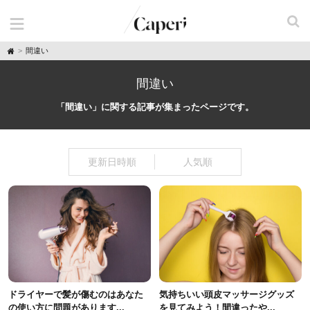
H
間違い
o
m
e
間違い
「間違い」に関する記事が集まったページです。
更新日時順
人気順
ドライヤーで髪が傷むのはあなた
気持ちいい頭皮マッサージグッズ
の使い方に問題があります...
を見てみよう！間違ったや...