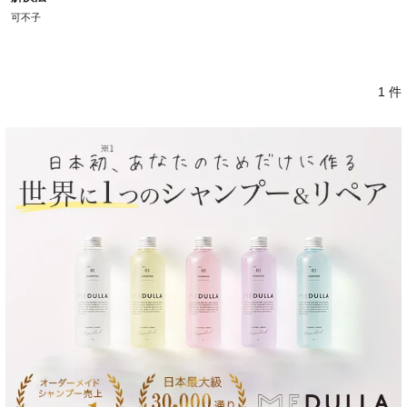
可不子
1 件