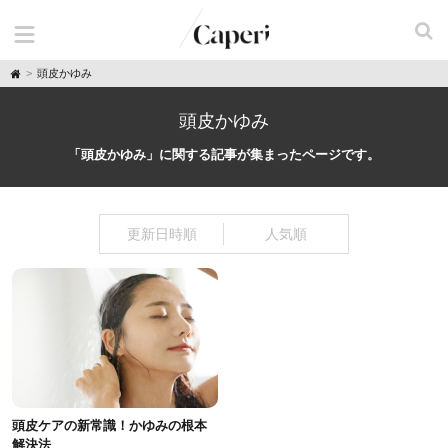
H
頭皮かゆみ
o
m
e
頭皮かゆみ
「頭皮かゆみ」に関する記事が集まったページです。
更新日時順
人気順
頭皮ケアの新常識！かゆみの根本
解決法