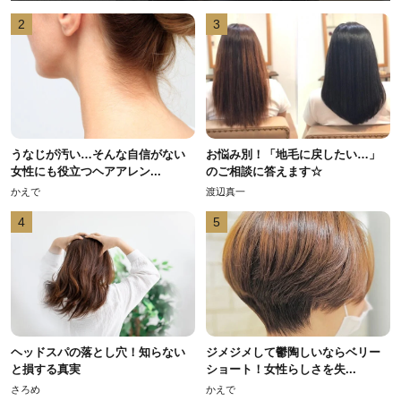
2
3
うなじが汚い…そんな自信がない
お悩み別！「地毛に戻したい…」
女性にも役立つヘアアレン...
のご相談に答えます☆
かえで
渡辺真一
4
5
ヘッドスパの落とし穴！知らない
ジメジメして鬱陶しいならベリー
と損する真実
ショート！女性らしさを失...
さろめ
かえで