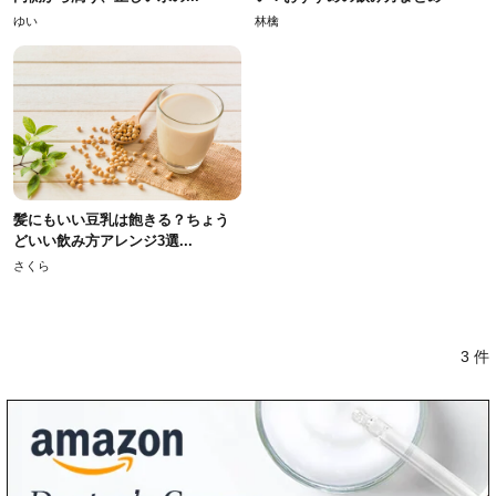
ゆい
林檎
髪にもいい豆乳は飽きる？ちょう
どいい飲み方アレンジ3選...
さくら
3 件