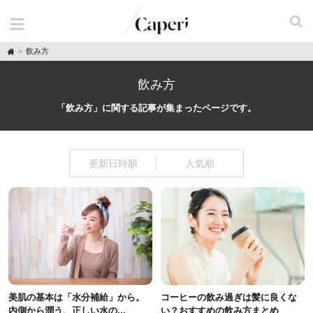
H
飲み方
o
m
e
飲み方
「飲み方」に関する記事が集まったページです。
更新日時順
人気順
美肌の基本は「水分補給」から。
コーヒーの飲み過ぎは髪に良くな
内側から潤う、正しい水の...
い？おすすめの飲み方まとめ