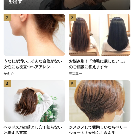
を出す...
2
3
うなじが汚い…そんな自信がない
お悩み別！「地毛に戻したい…」
女性にも役立つヘアアレン...
のご相談に答えます☆
かえで
渡辺真一
4
5
ヘッドスパの落とし穴！知らない
ジメジメして鬱陶しいならベリー
と損する真実
ショート！女性らしさを失...