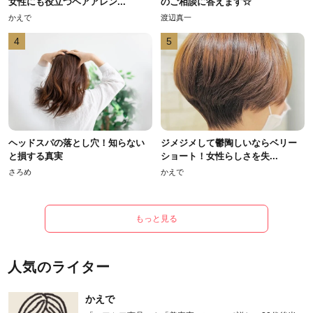
女性にも役立つヘアアレン...
のご相談に答えます☆
かえで
渡辺真一
4
5
ヘッドスパの落とし穴！知らない
ジメジメして鬱陶しいならベリー
と損する真実
ショート！女性らしさを失...
さろめ
かえで
もっと見る
人気のライター
かえで