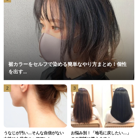
裾カラーをセルフで染める簡単なやり方まとめ！個性
を出す...
2
3
うなじが汚い…そんな自信がない
お悩み別！「地毛に戻したい…」