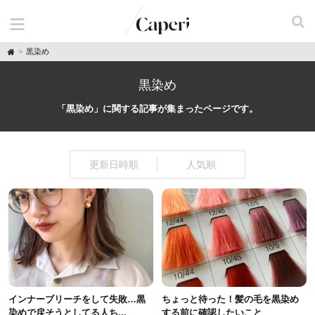
H
黒染め
o
m
e
黒染め
「黒染め」に関する記事が集まったページです。
更新日時順
人気順
インナーブリーチをして失敗…黒
ちょっと待った！髪の毛を黒染め
染めで戻そうとしてる人ち...
する前に確認したいこと