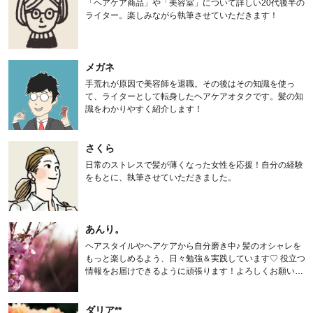
「ヘアケア商品」や「美容室」について詳しい20代後半の
ライター。楽しみながら執筆させていただきます！
メガネ
手荒れが原因で美容師を退職。その後はその知識を使っ
て、ライターとして転身したヘアケアオタクです。髪の知
識をわかりやすく紹介します！
さくら
日常のストレスで髪が薄くなった女性を応援！自分の経験
をもとに、執筆させていただきました。
あんり。
ヘアスタイルやヘアケアから自分磨き中♪ 髪のオシャレを
もっと楽しめるよう、日々勉強＆実践しています♡ 役立つ
情報をお届けできるように頑張ります！よろしくお願いし
ます。
ダリア**