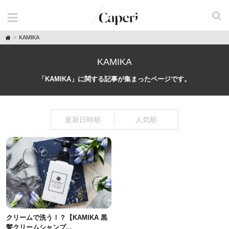
H
KAMIKA
o
m
e
KAMIKA
「KAMIKA」に関する記事が集まったページです。
更新日時順
人気順
クリームで洗う！？【KAMIKA 黒
髪クリームシャンプ...