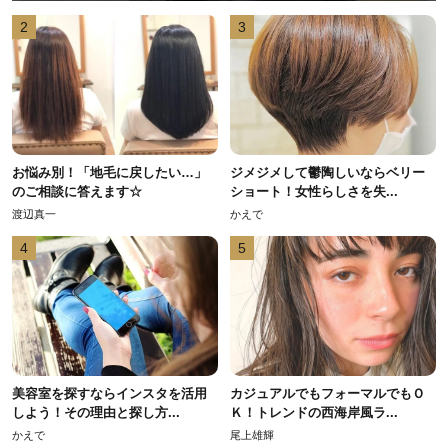
2
3
お悩み別！「地毛に戻したい…」
ジメジメして鬱陶しいならベリー
のご相談に答えます☆
ショート！女性らしさを失...
渡辺真一
かえで
4
5
美容室を探すならインスタを活用
カジュアルでもフォーマルでもＯ
しよう！その理由と探し方...
Ｋ！トレンドの西海岸風ラ...
かえで
尾上雄輝