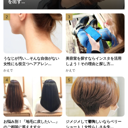
を出す...
2
3
うなじが汚い…そんな自信がない
美容室を探すならインスタを活用
女性にも役立つヘアアレン...
しよう！その理由と探し方...
かえで
かえで
4
5
お悩み別！「地毛に戻したい…」
ジメジメして鬱陶しいならベリー
のご相談に答えます☆
ショート！女性らしさを失...