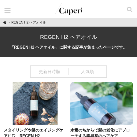
H
REGEN H2 ヘアオイル
o
m
e
REGEN H2 ヘアオイル
「REGEN H2 ヘアオイル」に関する記事が集まったページです。
更新日時順
人気順
スタイリングや髪のエイジングケ
水素のちからで髪の老化にアプロ
アに♡「REGEN H2...
ーチする業界初のヘアケア...