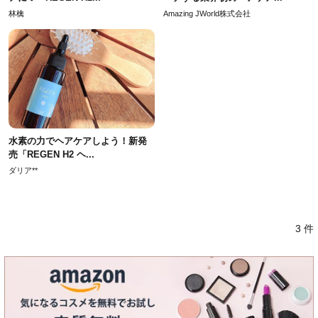
林檎
Amazing JWorld株式会社
水素の力でヘアケアしよう！新発
売「REGEN H2 ヘ...
ダリア**
3 件