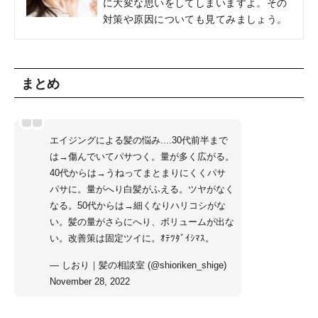
に大変な思いをしてしまいますよ。その
対策や原因についても見てみましょう。
まとめ
エイジングによる髪の悩み....30代前半まで
は→傷んでいてパサつく。量が多く広がる。
40代からは→うねってまとまりにくくパサ
パサに。量がへり白髪がふえる。ツヤがなく
なる。50代からは→細くなりハリコシがな
い。髪の量がさらにへり、ボリュームが出な
い。改善策は固定ツイに。ｵﾃﾂﾀﾞｲｼﾏｽ。
— しおり｜髪の相談室 (@shioriken_shige)
November 28, 2022