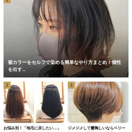
裾カラーをセルフで染める簡単なやり方まとめ！個性
を出す...
2
3
お悩み別！「地毛に戻したい…」
ジメジメして鬱陶しいならベリー