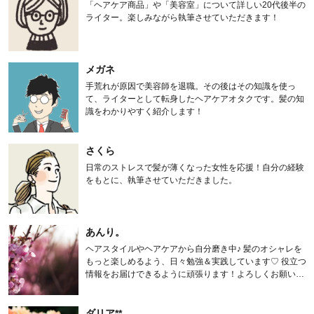
「ヘアケア商品」や「美容室」について詳しい20代後半の
ライター。楽しみながら執筆させていただきます！
メガネ
手荒れが原因で美容師を退職。その後はその知識を使っ
て、ライターとして転身したヘアケアオタクです。髪の知
識をわかりやすく紹介します！
さくら
日常のストレスで髪が薄くなった女性を応援！自分の経験
をもとに、執筆させていただきました。
あんり。
ヘアスタイルやヘアケアから自分磨き中♪ 髪のオシャレを
もっと楽しめるよう、日々勉強＆実践しています♡ 役立つ
情報をお届けできるように頑張ります！よろしくお願いし
ます。
ダリア**