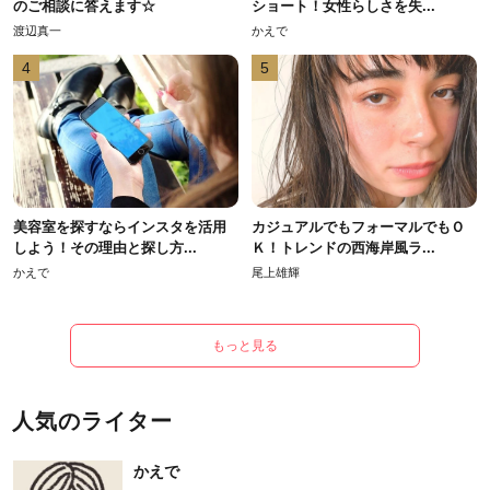
のご相談に答えます☆
ショート！女性らしさを失...
渡辺真一
かえで
4
5
美容室を探すならインスタを活用
カジュアルでもフォーマルでもＯ
しよう！その理由と探し方...
Ｋ！トレンドの西海岸風ラ...
かえで
尾上雄輝
もっと見る
人気のライター
かえで