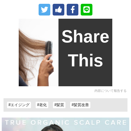
Share
This
内容について報告する
#エイジング
#老化
#髪質
#髪質改善