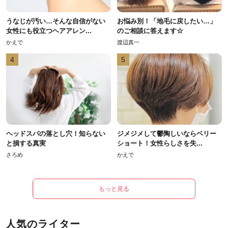
うなじが汚い…そんな自信がない
お悩み別！「地毛に戻したい…」
女性にも役立つヘアアレン...
のご相談に答えます☆
かえで
渡辺真一
4
5
ヘッドスパの落とし穴！知らない
ジメジメして鬱陶しいならベリー
と損する真実
ショート！女性らしさを失...
さろめ
かえで
もっと見る
人気のライター