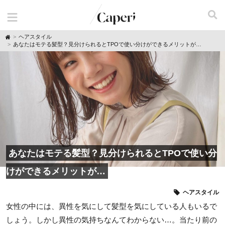
H
ヘアスタイル
o
あなたはモテる髪型？見分けられるとTPOで使い分けができるメリットが…
m
e
あなたはモテる髪型？見分けられるとTPOで使い分
けができるメリットが…
ヘアスタイル
女性の中には、異性を気にして髪型を気にしている人もいるで
しょう。しかし異性の気持ちなんてわからない…。当たり前の