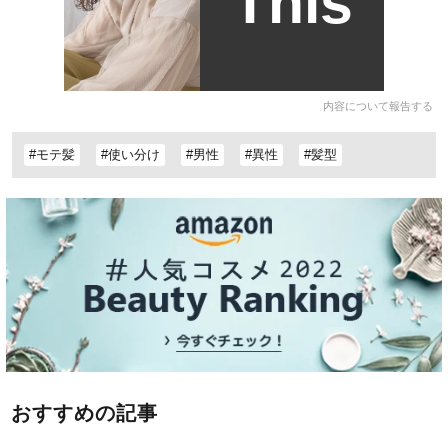
This
内容について報告する
#モテ髪
#使い分け
#男性
#異性
#髪型
おすすめの記事