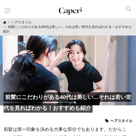
H
ヘアスタイル
o
前髪にこだわりがある40代は美しい…それは若い世代を見ればわかる！おすすめも
m
紹介
e
前髪にこだわりがある40代は美しい…それは若い世
代を見ればわかる！おすすめも紹介
ヘアスタイル
前髪は第一印象を決める大事な部分でもあります。だからこ