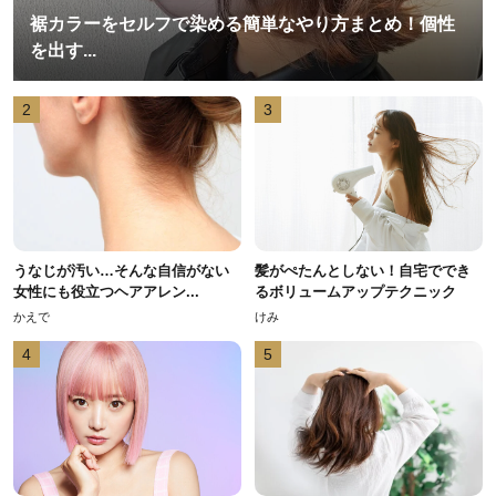
裾カラーをセルフで染める簡単なやり方まとめ！個性
を出す...
2
3
うなじが汚い…そんな自信がない
髪がぺたんとしない！自宅ででき
女性にも役立つヘアアレン...
るボリュームアップテクニック
かえで
けみ
4
5