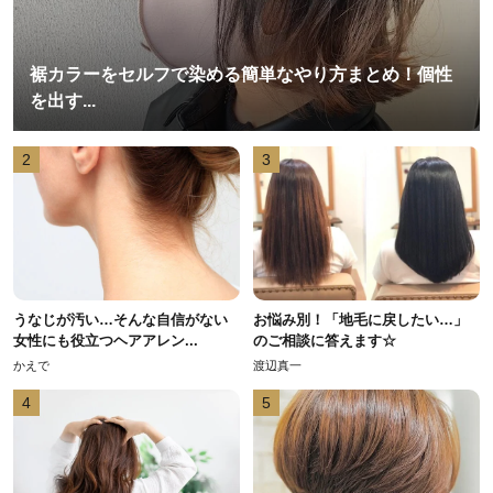
裾カラーをセルフで染める簡単なやり方まとめ！個性
を出す...
2
3
うなじが汚い…そんな自信がない
お悩み別！「地毛に戻したい…」
女性にも役立つヘアアレン...
のご相談に答えます☆
かえで
渡辺真一
4
5