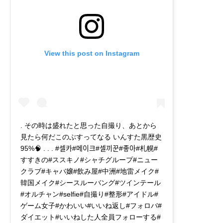
View this post on Instagram
. その時は盛れたと思った自撮り、あとから
見たら何だこのぶすってなる いんすた黒歴史
95%🧠 . . . #셀카#메이크#셀끼꾼#좋아#札幌#
すすきの#ススキノ#シャチグループ#ニュー
クラブ#キャバ嬢#飲み屋#中洲#地雷メイク#
韓国メイク#シースルーバング#ツインテール
#オルチャン#selfie#自撮り#整形#アイドル#
ゲーム女子#かわいい#いいね返し#フォロバ#
ダイエット#いいねした人全員フォローする#