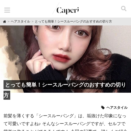
H
ヘアスタイル
とっても簡単！シースルーバングのおすすめの切り方
o
m
e
とっても簡単！シースルーバングのおすすめの切り
方
ヘアスタイル
前髪を薄くする「シースルーバング」は、垢抜けた印象になっ
て可愛いですよね♪ そんなシースルーバングですが、セルフで