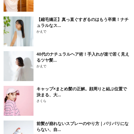
【縮毛矯正】真っ直ぐすぎるのはもう卒業！ナチ
ュラルなス...
かえで
40代のナチュラルヘア術！手入れが楽で若く見え
るツヤ髪...
かえで
キャップ×まとめ髪の正解。顔周りと結ぶ位置で
決まる、大...
さくら
前髪が崩れないスプレーのやり方｜パリパリにな
らない、自...