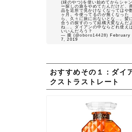
(緑のやつ)を使い始めてからシャ
ー探しの旅をやめてたんだけど、
品を近所で見かけなくなってはや
ヶ月。今使ってるのが無くなった
ら、久々に旅に出ないとな…。髪
合うの探すのって結構大変なんだ
ね…。ダイアンの中ならどれ使え
いいんだろう？
— 朧 (@oboro14428)
February
7, 2019
おすすめその１：ダイア
クストラストレート