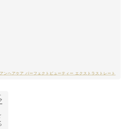
アンヘアケア パーフェクトビューティー エクストラストレート
す
ク
ー
ど
ん
っ