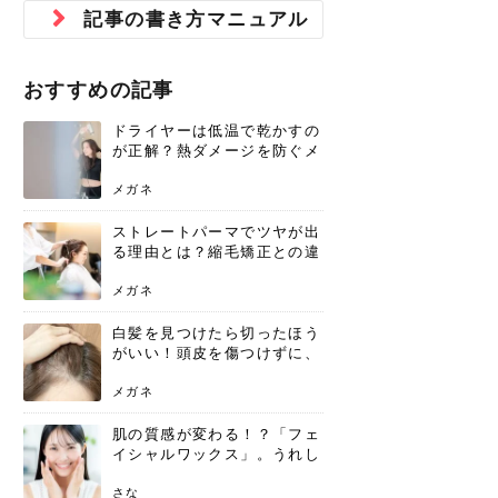
ジュベルック スキンの効果
本気の痩身と体質改善に。
防ぎ方を紹介
診断と...
と長...
いため...
おすすめの人
原因と...
ット...
を与え...
を守る...
賢...
い上...
記事の書き方マニュアル
とは？毛穴・ニキビ跡への
アーユルヴェーダに基づく
花粉の季節になると、髪がパサつく、
美容室で素敵なヘアカラーに染めても
パーマをかけたばかりなのに、もうカ
前髪は薄くしたほうが今風でおしゃれ
普段目に見えない頭皮ですが、何のケ
最近、髪のツヤがなくなったという方
韓国コスメを使うのは若い子だけだと
新しい環境に臨むとき、多くの人が意
「初回限定〇〇円！」そんなお得な体
40代になって、ふと自分のムダ毛のこ
仕事中も、ふとした瞬間に自分の指先
変化...
「イン...
広がる、手触りが悪いと感じた経験は
らったのに、家に帰って鏡を見たら、
ールがダレてしまったと感じている方
だと思っている人は、前髪を早く変え
アもせずに放っておくとダメージが蓄
や、抜け毛が増えたと悩んでいる方
思っていないでしょうか？ダリーフの
識するのが「身だしなみ」です。特に
験エステに行ってみたいけど、『押し
とが気になり始めたけど、「今から脱
を見て、気分が上がるという心ときめ
ありま...
「なん...
はいな...
たいと...
積して...
は、スト...
グラム...
メイク...
に弱い...
毛を...
く「キ...
ニキビ跡の凸凹をどうにかしたいと、
自己流のダイエットではなかなか落ち
おすすめの記事
肌の質感でお悩みではないでしょう
ない、頑固な脂肪やセルライトを、本
さくら
かえで
メガネ
かえで
yukarin
さくら
さくら
さな
さな
さな
あおい
か？肌に...
気で体...
ドライヤーは低温で乾かすの
ゆい
さな
が正解？熱ダメージを防ぐメ
リットと、速乾のコツ
メガネ
ストレートパーマでツヤが出
る理由とは？縮毛矯正との違
いや長持ちケアを解説
メガネ
白髪を見つけたら切ったほう
がいい！頭皮を傷つけずに、
気になる白髪を処理する方法
メガネ
肌の質感が変わる！？「フェ
イシャルワックス」。うれし
いメリットと、肌荒れしない
ための基礎知識
さな