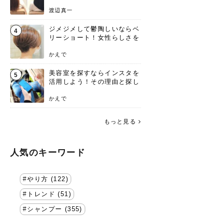
渡辺真一
ジメジメして鬱陶しいならベ
4
リーショート！女性らしさを
失わないポイント
かえで
美容室を探すならインスタを
5
活用しよう！その理由と探し
方を要チェック
かえで
もっと見る
人気のキーワード
やり方 (122)
トレンド (51)
シャンプー (355)