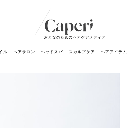
おとなのためのヘアケアメディア
イル
ヘアサロン
ヘッドスパ
スカルプケア
ヘアアイテム
ートメントの付け方で
くすみが気になる人
6年のショートウルフ最
室に行くのが恥ずかし
ドスパの落とし穴！知
育てるには？毎日の洗
エキスシャンプーって
マリストのメイク術｜
小顔を目指す！美容鍼
ノリが変わる「顔脱
6年運気アップネイルガ
朝の5分が変わる！寝癖がつ
ツヤと透明感で垢抜ける！
ルーズウェーブとは？2026
お気に入りのお店が倒産し
頭皮を刺激してお顔のリフ
頭皮マッサージで目がぱっ
アイロンが苦手でも大丈
V3ファンデーションは危な
リンパマッサージと経絡マ
子供の脱毛、日焼け肌はN
そのネイル、本当に似合っ
がりが変わる｜効かな
026春トレンドの明る
レンドとは？ナチュラ
髪質の変化に気づいた
いと損する真実
と生活習慣を見直す基
いいの？無印良品など
いアイテムで「自分ら
果と後悔しない選び方
4つのメリットと、始
を公開！幸運を呼ぶ色
かない予防方法と時短寝癖
自然なヘアカラーで作る
年の注目スタイルと長さ別
た後の美容室の探し方！失
トアップ♪毎日こつこつカン
ちりする理由は？具体的な
夫！ブラッシング感覚で使
い？針の仕組み・全4種比
ッサージの違いとは？効果
G？親子で学ぶ、安心・安全
てる？指先をきれいに見え