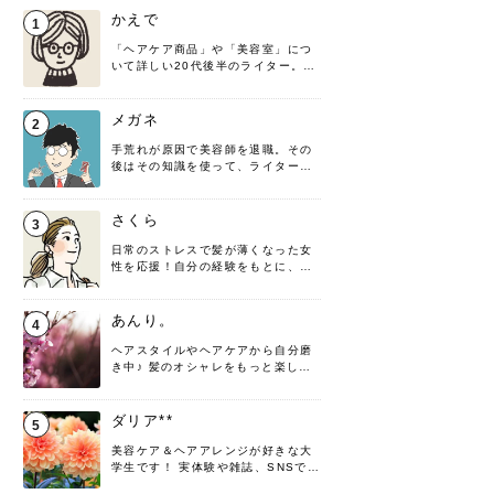
かえで
1
「ヘアケア商品」や「美容室」につ
いて詳しい20代後半のライター。楽
しみながら執筆させていただきま
す！
メガネ
2
手荒れが原因で美容師を退職。その
後はその知識を使って、ライターと
して転身したヘアケアオタクです。
髪の知識をわかりやすく紹介しま
す！
さくら
3
日常のストレスで髪が薄くなった女
性を応援！自分の経験をもとに、執
筆させていただきました。
あんり。
4
ヘアスタイルやヘアケアから自分磨
き中♪ 髪のオシャレをもっと楽しめ
るよう、日々勉強＆実践しています
♡ 役立つ情報をお届けできるように
頑張ります！よろしくお願いしま
ダリア**
5
す。
美容ケア＆ヘアアレンジが好きな大
学生です！ 実体験や雑誌、SNSで知
った情報を書いていこうと思いま