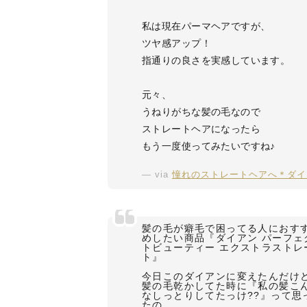
私は現在パーマヘアですが、
ツヤ感アップ！
指通りの良さを実感しています。
元々、
うねりがちな髪の毛なので
ストレートヘアになったら
もう一度使ってみたいですね♪
via
憧れのストレートヘアへ＊ダイ
髪の毛が癖毛で困ってる人におす
めしたい商品『ダイアン パーフェ
トビューティー エクストラストレ
ト』
今日このダイアンに変えたんだけ
髪の毛乾かしてた時に『私の髪こ
なしっとりしてたっけ??』って思
たの