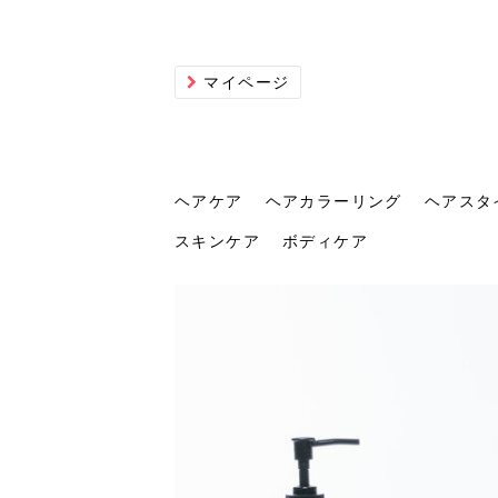
マイページ
ヘアケア
ヘアカラーリング
ヘアスタ
スキンケア
ボディケア
ヘアケア
ヘアカラーリング
ヘアスタイル
ヘアサロン
ヘッドスパ
スカルプケア
ヘアアイテム
メイク
エステ
脱毛
ネイル
スキンケア
ボディケア
トリ
髪の
202
美容
ヘッ
髪を
発酵
ミニ
針で
化粧
202
仕上
へ！2
新ト
い？
らな
い方
何が
少な
の効
毛」。
イド