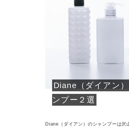
急に
人の
い原因.
めく..
ル...
時こそ.
本ケ
のシャ.
しい美.
のポ
める前.
と...
ヘッドス
と種
果。
血行を促
トリート
2026
2026
しばらく
髪をきれ
スキンケ
「たくさ
フェイス
顔の産毛
最近、な
できる.
魅力と、
効果が...
大きく変
すみカラ
ルでエア
ろそろ髪
ムを増や
ンプーに
に、実際
いうお悩
で抜くな
気がする
さろめ
の塗り...
く...
解...
思って...
頭皮の...
などの...
ものばか.
しょう...
感じて...
じつは...
ふと鏡を
痩身エス
落ち込ん
機器を使
メガネ
さくら
かえで
メガネ
さくら
さくら
あおい
あかり
あおい
あおい
その原...
技によ...
あおい
あかり
Diane（ダイア
ンプー２選
Diane（ダイアン）のシャンプーは