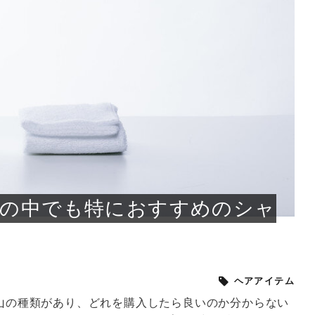
小じわが増えた？原因
手ならではの痩身効
ルルルン ハイドラのどれが
その医療ダイエット、後悔
..
.
..
ア
..
..
イント
..
直し...
「きれい...
の...
敗しに...
タン小顔☆
やり方...
えるヘア...
較・...
と、自...
なエ...
るのは...
パは、頭皮の汚れを落として
類の見分け方＆自宅で
オールハンドエステの
良い？その違いは？PDRN
しませんか？失敗する人の
進し、リラックス効果や美髪
メントの付け方で仕上がりは
春のトレンドカラーは明るめのく
年のショートウルフは、ナチュラ
美容室に行けていないし、そ
いに育てるには高価なアイテ
アで人気の発酵成分が、シャ
んのコスメを持っているの
ラインをすっきりさせたいと
をカミソリで剃って、毛抜き
んとなく運気が停滞している
新生活シーズン、朝の身支度を少しで
職場で浮かない落ち着いたトーンにし
2026年はレイヤーカットを使った髪型
美容室を倒産する数が増えているとい
毎日のちょっとした習慣で小顔は作れ
目元の印象を左右するのは目そのもの
ヘアアイロンを使うのが苦手、火傷が
メイクをしている時間も、スキンケア
サロンのメニューを見ていると、「リ
「ムダ毛が気になる」とお子さんが悩
SNSや雑誌で見かけた素敵なネイルデ
..
...
や...
共通点...
わります。今回は、毛先中心
ーです。ただし、髪がすでに
リーな仕上がりが今っぽい正
型を変えて気分転換したいと
す前に、洗い方や乾かし方、
も広がっています。無印良品
に使っているのはいつも同じ
みを抱えている方はいないで
ど、日々の自己処理を手間に
と悩んでいないでしょうか？
も短くしたい人は多いはず。じつは寝
たいけれど、どこか垢抜けた印象にし
のトレンドと重なり、ルーズウェーブ
うニュースがありました。もともと美
る！頭のこりをほぐしてフェイスライ
ではなく、頭皮の状態かもしれませ
怖いと感じている方はいないでしょう
の時間に変えるという発想から生まれ
ンパマッサージ」の他に「経絡マッサ
んでいる姿を見て、エステ脱毛を検討
ザインを、いざ自分の爪に試してみた
..
見て、急に小じわが増えたと
テと一言で言っても、最新の
癖は、...
たいと...
ヘ...
容室の...
ンのリ...
ん。以下...
か？そ...
たのが...
ージ」...
し始め...
ら、...
ルルルン ハイドラシリーズを使いたい
医師の管理のもと、科学的根拠に基づ
でいないでしょうか？じつは
ったものから、昔ながらの手
けれど、種類が多くてどれを選べばい
いて行う「医療ダイエット」は、自己
かえで
さくら
かえで
かえで
chicca
メガネ
さくら
あかり
あかり
あおい
さな
いか...
流のダ...
さな
さな
もっと見る
もっと見る
もっと見る
もっと見る
もっと見る
もっと見る
もっと見る
もっと見る
もっと見る
もっと見る
もっと見る
もっと見る
もっと見る
ン）の中でも特におすすめのシャ
ヘアアイテム
沢山の種類があり、どれを購入したら良いのか分からない