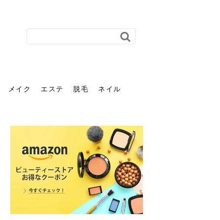
メイク
エステ
脱毛
ネイル
花粉で髪がパサパサするの
肌に合う髪色、どう見つけ
40代のパーマがダレる原因
前髪を薄くするための美容
ヘッドスパで頭皮をケアし
ストレスで髪の毛はどう変
40代の髪を悩みに最適！韓
「おしゃれ」と「身だしな
エステの勧誘が怖い人へ。
「今さら」なんて言わせな
オフィスネイルでも「キラ
はなぜ？原因と落とし方・
る？「イエベ」「ブルベ」
とは？自宅でできる復活術
院の頼み方とは？失敗しな
よう！ヘッドスパの効果と
わる？抜け毛・パサつきの
国発「ダリーフ」でヘアセ
み」は違う。相手に信頼感
断ることは悪くない。自分
い。40代のVIO・顔脱毛、
キラ」はOK？派手に見えな