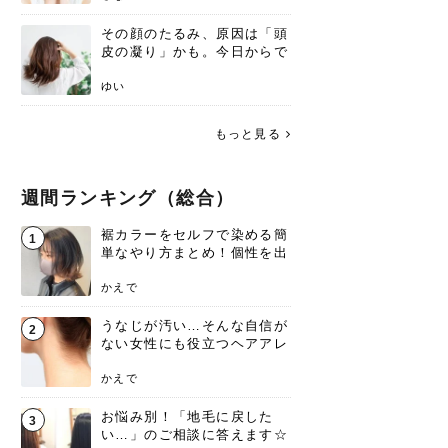
その顔のたるみ、原因は「頭
皮の凝り」かも。今日からで
きる、リフトアップ頭皮マッ
サージ
ゆい
もっと見る
週間ランキング（総合）
裾カラーをセルフで染める簡
1
単なやり方まとめ！個性を出
すなら今！
かえで
うなじが汚い…そんな自信が
2
ない女性にも役立つヘアアレ
ンジあります！
かえで
お悩み別！「地毛に戻した
3
い…」のご相談に答えます☆