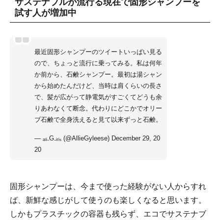
サステナブルが流行る現在で固形シャンプーを
試す人が増加中
最近固形シャンプーのツイートいっぱい見る
ので、ちょっと流行に乗ってみる。私は何年
か前から、石鹸シャンプー。最初は湯シャン
から始めたんだけど、当時は肩くらいの長さ
で、髪が広がって静電気がすごくてどうも余
りあわなくて断念。代わりにどこかでオリー
ブ石鹸で全身洗えると見て以来ずっと石鹸。
— ₐₗᵢ₋G₋ᵢᵣᵢₛ (@AllieGyleese)
December 29, 20
20
固形シャンプーは、今まで使った経験がない人からすれ
ば、新鮮な感じがして使うのも楽しくなると思います。
しかもプラスチックの容器も残らず、エコでサステナブ