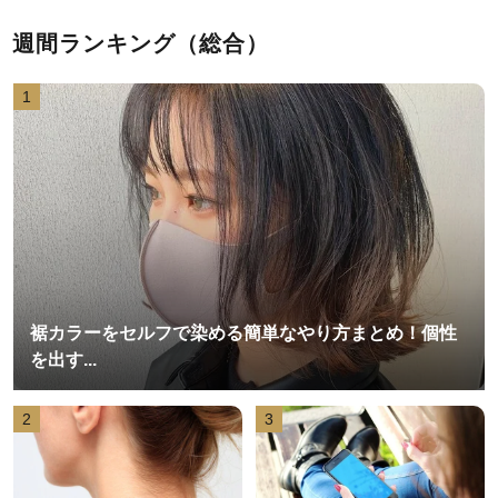
週間ランキング（総合）
1
裾カラーをセルフで染める簡単なやり方まとめ！個性
を出す...
2
3