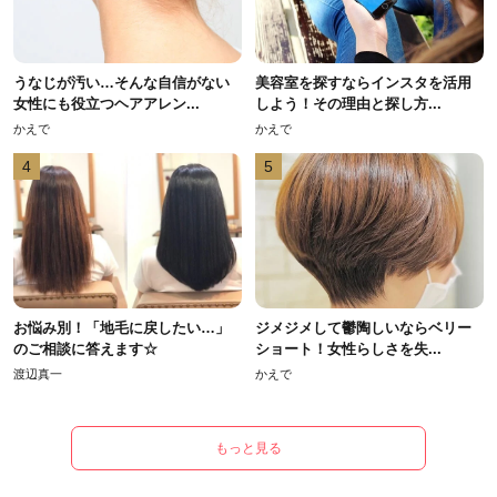
うなじが汚い…そんな自信がない
美容室を探すならインスタを活用
女性にも役立つヘアアレン...
しよう！その理由と探し方...
かえで
かえで
4
5
お悩み別！「地毛に戻したい…」
ジメジメして鬱陶しいならベリー
のご相談に答えます☆
ショート！女性らしさを失...
渡辺真一
かえで
もっと見る