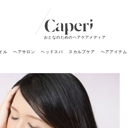
おとなのためのヘアケアメディア
イル
ヘアサロン
ヘッドスパ
スカルプケア
ヘアアイテム
ートメントの付け方で
くすみが気になる人
6年のショートウルフ最
室に行くのが恥ずかし
ドスパの落とし穴！知
育てるには？毎日の洗
エキスシャンプーって
マリストのメイク術｜
小顔を目指す！美容鍼
ノリが変わる「顔脱
6年運気アップネイルガ
朝の5分が変わる！寝癖がつ
ツヤと透明感で垢抜ける！
ルーズウェーブとは？2026
お気に入りのお店が倒産し
頭皮を刺激してお顔のリフ
頭皮マッサージで目がぱっ
アイロンが苦手でも大丈
V3ファンデーションは危な
リンパマッサージと経絡マ
子供の脱毛、日焼け肌はN
そのネイル、本当に似合っ
がりが変わる｜効かな
026春トレンドの明る
レンドとは？ナチュラ
髪質の変化に気づいた
いと損する真実
と生活習慣を見直す基
いいの？無印良品など
いアイテムで「自分ら
果と後悔しない選び方
4つのメリットと、始
を公開！幸運を呼ぶ色
かない予防方法と時短寝癖
自然なヘアカラーで作る
年の注目スタイルと長さ別
た後の美容室の探し方！失
トアップ♪毎日こつこつカン
ちりする理由は？具体的な
夫！ブラッシング感覚で使
い？針の仕組み・全4種比
ッサージの違いとは？効果
G？親子で学ぶ、安心・安全
てる？指先をきれいに見え