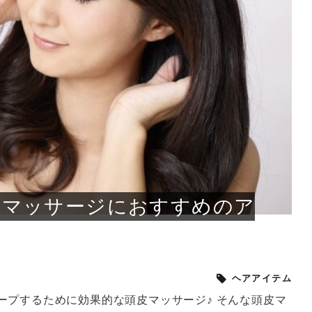
小じわが増えた？原因
手ならではの痩身効
ルルルン ハイドラのどれが
その医療ダイエット、後悔
..
.
..
ア
..
..
イント
..
直し...
「きれい...
の...
敗しに...
タン小顔☆
やり方...
えるヘア...
較・...
と、自...
なエ...
るのは...
パは、頭皮の汚れを落として
類の見分け方＆自宅で
オールハンドエステの
良い？その違いは？PDRN
しませんか？失敗する人の
進し、リラックス効果や美髪
メントの付け方で仕上がりは
春のトレンドカラーは明るめのく
年のショートウルフは、ナチュラ
美容室に行けていないし、そ
いに育てるには高価なアイテ
アで人気の発酵成分が、シャ
んのコスメを持っているの
ラインをすっきりさせたいと
をカミソリで剃って、毛抜き
んとなく運気が停滞している
新生活シーズン、朝の身支度を少しで
職場で浮かない落ち着いたトーンにし
2026年はレイヤーカットを使った髪型
美容室を倒産する数が増えているとい
毎日のちょっとした習慣で小顔は作れ
目元の印象を左右するのは目そのもの
ヘアアイロンを使うのが苦手、火傷が
メイクをしている時間も、スキンケア
サロンのメニューを見ていると、「リ
「ムダ毛が気になる」とお子さんが悩
SNSや雑誌で見かけた素敵なネイルデ
..
...
や...
共通点...
わります。今回は、毛先中心
ーです。ただし、髪がすでに
リーな仕上がりが今っぽい正
型を変えて気分転換したいと
す前に、洗い方や乾かし方、
も広がっています。無印良品
に使っているのはいつも同じ
みを抱えている方はいないで
ど、日々の自己処理を手間に
と悩んでいないでしょうか？
も短くしたい人は多いはず。じつは寝
たいけれど、どこか垢抜けた印象にし
のトレンドと重なり、ルーズウェーブ
うニュースがありました。もともと美
る！頭のこりをほぐしてフェイスライ
ではなく、頭皮の状態かもしれませ
怖いと感じている方はいないでしょう
の時間に変えるという発想から生まれ
ンパマッサージ」の他に「経絡マッサ
んでいる姿を見て、エステ脱毛を検討
ザインを、いざ自分の爪に試してみた
..
見て、急に小じわが増えたと
テと一言で言っても、最新の
癖は、...
たいと...
ヘ...
容室の...
ンのリ...
ん。以下...
か？そ...
たのが...
ージ」...
し始め...
ら、...
ルルルン ハイドラシリーズを使いたい
医師の管理のもと、科学的根拠に基づ
でいないでしょうか？じつは
ったものから、昔ながらの手
けれど、種類が多くてどれを選べばい
いて行う「医療ダイエット」は、自己
かえで
さくら
かえで
かえで
chicca
メガネ
さくら
あかり
あかり
あおい
さな
いか...
流のダ...
さな
さな
もっと見る
もっと見る
もっと見る
もっと見る
もっと見る
もっと見る
もっと見る
もっと見る
もっと見る
もっと見る
もっと見る
もっと見る
もっと見る
皮マッサージにおすすめのア
ヘアアイテム
ープするために効果的な頭皮マッサージ♪ そんな頭皮マ