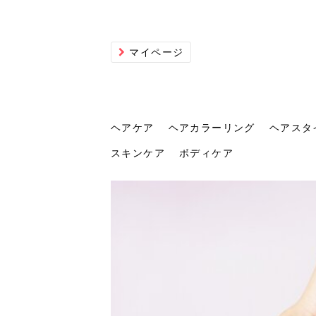
マイページ
ヘアケア
ヘアカラーリング
ヘアスタ
スキンケア
ボディケア
ヘアケア
ヘアカラーリング
ヘアスタイル
ヘアサロン
ヘッドスパ
スカルプケア
ヘアアイテム
メイク
エステ
脱毛
ネイル
スキンケア
ボディケア
トリ
髪の
202
美容
ヘッ
髪を
発酵
ミニ
針で
化粧
202
仕上
へ！2
新ト
い？
らな
い方
何が
少な
の効
毛」。
イド