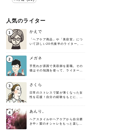
人気のライター
かえで
1
「ヘアケア商品」や「美容室」につ
いて詳しい20代後半のライター。楽
しみながら執筆させていただきま
す！
メガネ
2
手荒れが原因で美容師を退職。その
後はその知識を使って、ライターと
して転身したヘアケアオタクです。
髪の知識をわかりやすく紹介しま
す！
さくら
3
日常のストレスで髪が薄くなった女
性を応援！自分の経験をもとに、執
筆させていただきました。
あんり。
4
ヘアスタイルやヘアケアから自分磨
き中♪ 髪のオシャレをもっと楽しめ
るよう、日々勉強＆実践しています