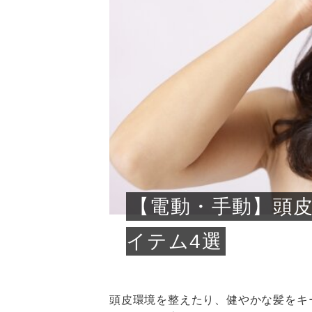
急に
人の
い原因.
めく..
ル...
時こそ.
本ケ
のシャ.
しい美.
のポ
める前.
と...
ヘッドス
と種
果。
血行を促
トリート
2026
2026
しばらく
髪をきれ
スキンケ
「たくさ
フェイス
顔の産毛
最近、な
できる.
魅力と、
効果が...
大きく変
すみカラ
ルでエア
ろそろ髪
ムを増や
ンプーに
に、実際
いうお悩
で抜くな
気がする
さろめ
の塗り...
く...
解...
思って...
頭皮の...
などの...
ものばか.
しょう...
感じて...
じつは...
ふと鏡を
痩身エス
落ち込ん
機器を使
メガネ
さくら
かえで
メガネ
さくら
さくら
あおい
あかり
あおい
あおい
その原...
技によ...
あおい
あかり
【電動・手動】頭
イテム4選
頭皮環境を整えたり、健やかな髪をキ