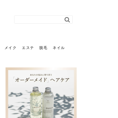
メイク
エステ
脱毛
ネイル
花粉で髪がパサパサするの
肌に合う髪色、どう見つけ
40代のパーマがダレる原因
前髪を薄くするための美容
ヘッドスパで頭皮をケアし
ストレスで髪の毛はどう変
40代の髪を悩みに最適！韓
「おしゃれ」と「身だしな
エステの勧誘が怖い人へ。
「今さら」なんて言わせな
オフィスネイルでも「キラ
はなぜ？原因と落とし方・
る？「イエベ」「ブルベ」
とは？自宅でできる復活術
院の頼み方とは？失敗しな
よう！ヘッドスパの効果と
わる？抜け毛・パサつきの
国発「ダリーフ」でヘアセ
み」は違う。相手に信頼感
断ることは悪くない。自分
い。40代のVIO・顔脱毛、
キラ」はOK？派手に見えな