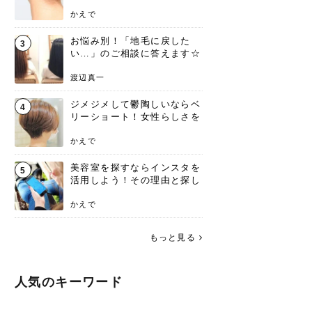
ンジあります！
かえで
お悩み別！「地毛に戻した
3
い…」のご相談に答えます☆
渡辺真一
ジメジメして鬱陶しいならベ
4
リーショート！女性らしさを
失わないポイント
かえで
美容室を探すならインスタを
5
活用しよう！その理由と探し
方を要チェック
かえで
もっと見る
人気のキーワード