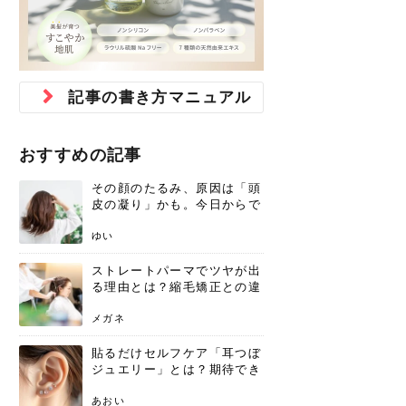
ジュベルック スキンの効果
本気の痩身と体質改善に。
防ぎ方を紹介
診断と...
と長...
いため...
おすすめの人
原因と...
ット...
を与え...
を守る...
賢...
い上...
とは？毛穴・ニキビ跡への
アーユルヴェーダに基づく
花粉の季節になると、髪がパサつく、
美容室で素敵なヘアカラーに染めても
パーマをかけたばかりなのに、もうカ
前髪は薄くしたほうが今風でおしゃれ
普段目に見えない頭皮ですが、何のケ
最近、髪のツヤがなくなったという方
韓国コスメを使うのは若い子だけだと
新しい環境に臨むとき、多くの人が意
「初回限定〇〇円！」そんなお得な体
40代になって、ふと自分のムダ毛のこ
仕事中も、ふとした瞬間に自分の指先
変化...
「イン...
広がる、手触りが悪いと感じた経験は
らったのに、家に帰って鏡を見たら、
ールがダレてしまったと感じている方
だと思っている人は、前髪を早く変え
アもせずに放っておくとダメージが蓄
や、抜け毛が増えたと悩んでいる方
思っていないでしょうか？ダリーフの
識するのが「身だしなみ」です。特に
験エステに行ってみたいけど、『押し
とが気になり始めたけど、「今から脱
を見て、気分が上がるという心ときめ
ありま...
「なん...
はいな...
たいと...
積して...
は、スト...
グラム...
メイク...
に弱い...
毛を...
く「キ...
ニキビ跡の凸凹をどうにかしたいと、
自己流のダイエットではなかなか落ち
肌の質感でお悩みではないでしょう
ない、頑固な脂肪やセルライトを、本
さくら
かえで
メガネ
かえで
yukarin
さくら
さくら
さな
さな
さな
あおい
記事の書き方マニュアル
か？肌に...
気で体...
ゆい
さな
おすすめの記事
その顔のたるみ、原因は「頭
皮の凝り」かも。今日からで
きる、リフトアップ頭皮マッ
サージ
ゆい
ストレートパーマでツヤが出
る理由とは？縮毛矯正との違
いや長持ちケアを解説
メガネ
貼るだけセルフケア「耳つぼ
ジュエリー」とは？期待でき
る効果と、その実力
あおい