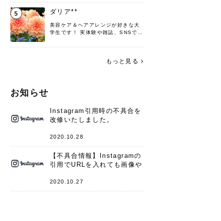
♡ 役立つ情報をお届けできるように
頑張ります！よろしくお願いしま
ダリア**
5
す。
美容ケア＆ヘアアレンジが好きな大
学生です！ 実体験や雑誌、SNSで知
った情報を書いていこうと思いま
す。 これからよろしくお願いします
(*^^*)♪
もっと見る
お知らせ
Instagram引用時の不具合を
改修いたしました。
2020.10.28
【不具合情報】Instagramの
引用でURLを入れても画像や
キャプションが表示されない
件
2020.10.27