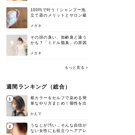
100均で叶う！シャンプー泡
立て器のメリットとサロン級
の髪を作る活用術
メガネ
その頭の臭い、加齢臭と違う
かも？「ミドル脂臭」の原因
と、後頭部を洗うシャンプー
術
メガネ
もっと見る
週間ランキング（総合）
裾カラーをセルフで染める簡
1
単なやり方まとめ！個性を出
すなら今！
かえで
うなじが汚い…そんな自信が
2
ない女性にも役立つヘアアレ