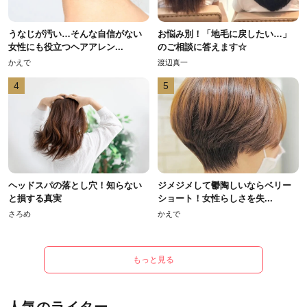
うなじが汚い…そんな自信がない
お悩み別！「地毛に戻したい…」
女性にも役立つヘアアレン...
のご相談に答えます☆
かえで
渡辺真一
4
5
ヘッドスパの落とし穴！知らない
ジメジメして鬱陶しいならベリー
と損する真実
ショート！女性らしさを失...
さろめ
かえで
もっと見る
人気のライター