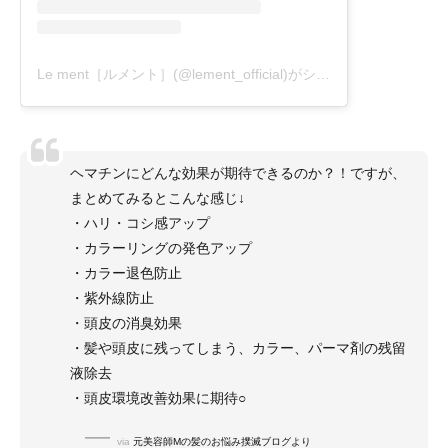
Le ment［ルメント］(@lement_official)がシェアした投稿
ヘマチンにどんな効果が期待できるのか？！ですが、
まとめてみるとこんな感じ↓
・ハリ・コシ感アップ
・カラーリングの発色アップ
・カラー退色防止
・紫外線防止
・頭皮の消臭効果
・髪や頭皮に残ってしまう、カラー、パーマ剤の残留
液除去
・頭皮環境改善効果に期待○
via
元美容師Mの髪のお悩み撲滅ブログより