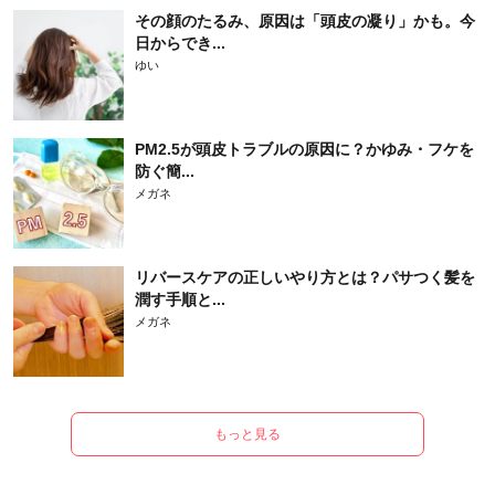
その顔のたるみ、原因は「頭皮の凝り」かも。今
日からでき...
ゆい
PM2.5が頭皮トラブルの原因に？かゆみ・フケを
防ぐ簡...
メガネ
リバースケアの正しいやり方とは？パサつく髪を
潤す手順と...
メガネ
もっと見る