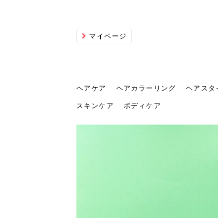
マイページ
ヘアケア
ヘアカラーリング
ヘアスタ
スキンケア
ボディケア
ヘアケア
ヘアカラーリング
ヘアスタイル
ヘアサロン
ヘッドスパ
スカルプケア
ヘアアイテム
メイク
エステ
脱毛
ネイル
スキンケア
ボディケア
トリ
髪の
202
美容
ヘッ
髪を
発酵
ミニ
針で
化粧
202
仕上
へ！2
新ト
い？
らな
い方
何が
少な
の効
毛」。
イド