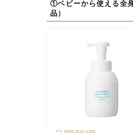
①ベビーから使える全
品）
via
www.muji.com