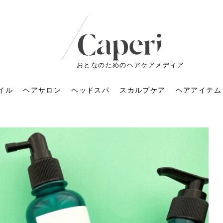
おとなのためのヘアケアメディア
イル
ヘアサロン
ヘッドスパ
スカルプケア
ヘアアイテム
ートメントの付け方で
くすみが気になる人
6年のショートウルフ最
室に行くのが恥ずかし
ドスパの落とし穴！知
育てるには？毎日の洗
エキスシャンプーって
マリストのメイク術｜
小顔を目指す！美容鍼
ノリが変わる「顔脱
6年運気アップネイルガ
朝の5分が変わる！寝癖がつ
ツヤと透明感で垢抜ける！
ルーズウェーブとは？2026
お気に入りのお店が倒産し
頭皮を刺激してお顔のリフ
頭皮マッサージで目がぱっ
アイロンが苦手でも大丈
V3ファンデーションは危な
リンパマッサージと経絡マ
子供の脱毛、日焼け肌はN
そのネイル、本当に似合っ
がりが変わる｜効かな
026春トレンドの明る
レンドとは？ナチュラ
髪質の変化に気づいた
いと損する真実
と生活習慣を見直す基
いいの？無印良品など
いアイテムで「自分ら
果と後悔しない選び方
4つのメリットと、始
を公開！幸運を呼ぶ色
かない予防方法と時短寝癖
自然なヘアカラーで作る
年の注目スタイルと長さ別
た後の美容室の探し方！失
トアップ♪毎日こつこつカン
ちりする理由は？具体的な
夫！ブラッシング感覚で使
い？針の仕組み・全4種比
ッサージの違いとは？効果
G？親子で学ぶ、安心・安全
てる？指先をきれいに見え