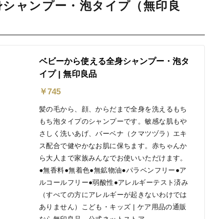
身シャンプー・泡タイプ（無印良
ベビーから使える全身シャンプー・泡タ
イプ | 無印良品
￥
745
髪の毛から、顔、からだまで全身を洗えるもち
もち泡タイプのシャンプーです。敏感な肌もや
さしく洗いあげ、バーベナ（クマツヅラ）エキ
ス配合で健やかなお肌に保ちます。赤ちゃんか
ら大人まで家族みんなでお使いいただけます。
●無香料●無着色●無鉱物油●パラベンフリー●ア
ルコールフリー●弱酸性●アレルギーテスト済み
（すべての方にアレルギーが起きないわけでは
ありません）こども・キッズ | ケア用品の通販
なら無印良品 公式ネットストア。