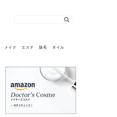
メイク
エステ
脱毛
ネイル
花粉で髪がパサパサするの
肌に合う髪色、どう見つけ
40代のパーマがダレる原因
前髪を薄くするための美容
ヘッドスパで頭皮をケアし
ストレスで髪の毛はどう変
40代の髪を悩みに最適！韓
「おしゃれ」と「身だしな
エステの勧誘が怖い人へ。
「今さら」なんて言わせな
オフィスネイルでも「キラ
はなぜ？原因と落とし方・
る？「イエベ」「ブルベ」
とは？自宅でできる復活術
院の頼み方とは？失敗しな
よう！ヘッドスパの効果と
わる？抜け毛・パサつきの
国発「ダリーフ」でヘアセ
み」は違う。相手に信頼感
断ることは悪くない。自分
い。40代のVIO・顔脱毛、
キラ」はOK？派手に見えな