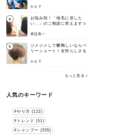
方を要チェック
かえで
お悩み別！「地毛に戻した
4
い…」のご相談に答えます☆
渡辺真一
ジメジメして鬱陶しいならベ
5
リーショート！女性らしさを
失わないポイント
かえで
もっと見る
人気のキーワード
やり方 (122)
トレンド (51)
シャンプー (355)