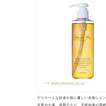
via
www.amazon.co.jp
デリケートな頭皮や肌に優しい全身シャ
甘草や十薬、決明子など、天然由来の原