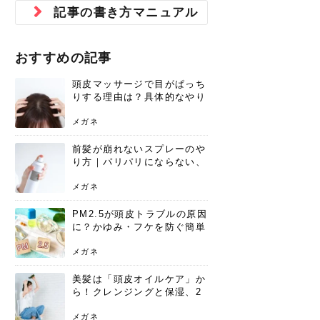
ジュベルック スキンの効果
本気の痩身と体質改善に。
防ぎ方を紹介
診断と...
と長...
いため...
おすすめの人
原因と...
ット...
を与え...
を守る...
賢...
い上...
記事の書き方マニュアル
とは？毛穴・ニキビ跡への
アーユルヴェーダに基づく
花粉の季節になると、髪がパサつく、
美容室で素敵なヘアカラーに染めても
パーマをかけたばかりなのに、もうカ
前髪は薄くしたほうが今風でおしゃれ
普段目に見えない頭皮ですが、何のケ
最近、髪のツヤがなくなったという方
韓国コスメを使うのは若い子だけだと
新しい環境に臨むとき、多くの人が意
「初回限定〇〇円！」そんなお得な体
40代になって、ふと自分のムダ毛のこ
仕事中も、ふとした瞬間に自分の指先
変化...
「イン...
広がる、手触りが悪いと感じた経験は
らったのに、家に帰って鏡を見たら、
ールがダレてしまったと感じている方
だと思っている人は、前髪を早く変え
アもせずに放っておくとダメージが蓄
や、抜け毛が増えたと悩んでいる方
思っていないでしょうか？ダリーフの
識するのが「身だしなみ」です。特に
験エステに行ってみたいけど、『押し
とが気になり始めたけど、「今から脱
を見て、気分が上がるという心ときめ
ありま...
「なん...
はいな...
たいと...
積して...
は、スト...
グラム...
メイク...
に弱い...
毛を...
く「キ...
ニキビ跡の凸凹をどうにかしたいと、
自己流のダイエットではなかなか落ち
おすすめの記事
肌の質感でお悩みではないでしょう
ない、頑固な脂肪やセルライトを、本
さくら
かえで
メガネ
かえで
yukarin
さくら
さくら
さな
さな
さな
あおい
か？肌に...
気で体...
頭皮マッサージで目がぱっち
ゆい
さな
りする理由は？具体的なやり
方と継続のコツを解説
メガネ
前髪が崩れないスプレーのや
り方｜パリパリにならない、
自然なキープ術を解説
メガネ
PM2.5が頭皮トラブルの原因
に？かゆみ・フケを防ぐ簡単
ケア方法
メガネ
美髪は「頭皮オイルケア」か
ら！クレンジングと保湿、2
つの方法と効果を解説
メガネ