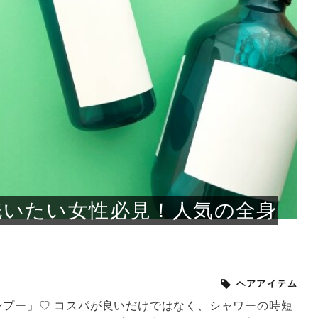
小じわが増えた？原因
手ならではの痩身効
ルルルン ハイドラのどれが
その医療ダイエット、後悔
..
.
..
ア
..
..
イント
..
直し...
「きれい...
の...
敗しに...
タン小顔☆
やり方...
えるヘア...
較・...
と、自...
なエ...
るのは...
パは、頭皮の汚れを落として
類の見分け方＆自宅で
オールハンドエステの
良い？その違いは？PDRN
しませんか？失敗する人の
進し、リラックス効果や美髪
メントの付け方で仕上がりは
春のトレンドカラーは明るめのく
年のショートウルフは、ナチュラ
美容室に行けていないし、そ
いに育てるには高価なアイテ
アで人気の発酵成分が、シャ
んのコスメを持っているの
ラインをすっきりさせたいと
をカミソリで剃って、毛抜き
んとなく運気が停滞している
新生活シーズン、朝の身支度を少しで
職場で浮かない落ち着いたトーンにし
2026年はレイヤーカットを使った髪型
美容室を倒産する数が増えているとい
毎日のちょっとした習慣で小顔は作れ
目元の印象を左右するのは目そのもの
ヘアアイロンを使うのが苦手、火傷が
メイクをしている時間も、スキンケア
サロンのメニューを見ていると、「リ
「ムダ毛が気になる」とお子さんが悩
SNSや雑誌で見かけた素敵なネイルデ
..
...
や...
共通点...
わります。今回は、毛先中心
ーです。ただし、髪がすでに
リーな仕上がりが今っぽい正
型を変えて気分転換したいと
す前に、洗い方や乾かし方、
も広がっています。無印良品
に使っているのはいつも同じ
みを抱えている方はいないで
ど、日々の自己処理を手間に
と悩んでいないでしょうか？
も短くしたい人は多いはず。じつは寝
たいけれど、どこか垢抜けた印象にし
のトレンドと重なり、ルーズウェーブ
うニュースがありました。もともと美
る！頭のこりをほぐしてフェイスライ
ではなく、頭皮の状態かもしれませ
怖いと感じている方はいないでしょう
の時間に変えるという発想から生まれ
ンパマッサージ」の他に「経絡マッサ
んでいる姿を見て、エステ脱毛を検討
ザインを、いざ自分の爪に試してみた
..
見て、急に小じわが増えたと
テと一言で言っても、最新の
癖は、...
たいと...
ヘ...
容室の...
ンのリ...
ん。以下...
か？そ...
たのが...
ージ」...
し始め...
ら、...
ルルルン ハイドラシリーズを使いたい
医師の管理のもと、科学的根拠に基づ
でいないでしょうか？じつは
ったものから、昔ながらの手
けれど、種類が多くてどれを選べばい
いて行う「医療ダイエット」は、自己
かえで
さくら
かえで
かえで
chicca
メガネ
さくら
あかり
あかり
あおい
さな
いか...
流のダ...
さな
さな
もっと見る
もっと見る
もっと見る
もっと見る
もっと見る
もっと見る
もっと見る
もっと見る
もっと見る
もっと見る
もっと見る
もっと見る
もっと見る
洗いたい女性必見！人気の全身
ヘアアイテム
ンプー」♡ コスパが良いだけではなく、シャワーの時短