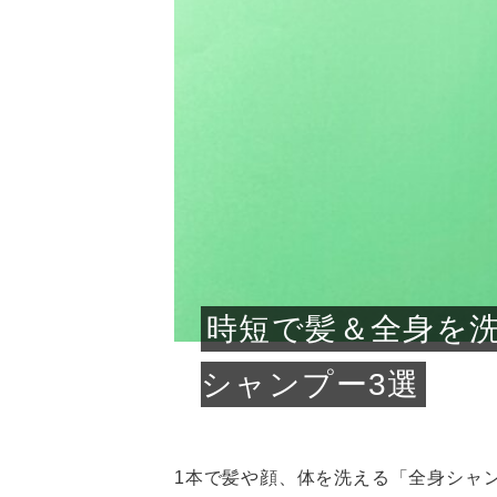
急に
人の
い原因.
めく..
ル...
時こそ.
本ケ
のシャ.
しい美.
のポ
める前.
と...
ヘッドス
と種
果。
血行を促
トリート
2026
2026
しばらく
髪をきれ
スキンケ
「たくさ
フェイス
顔の産毛
最近、な
できる.
魅力と、
効果が...
大きく変
すみカラ
ルでエア
ろそろ髪
ムを増や
ンプーに
に、実際
いうお悩
で抜くな
気がする
さろめ
の塗り...
く...
解...
思って...
頭皮の...
などの...
ものばか.
しょう...
感じて...
じつは...
ふと鏡を
痩身エス
落ち込ん
機器を使
メガネ
さくら
かえで
メガネ
さくら
さくら
あおい
あかり
あおい
あおい
その原...
技によ...
あおい
あかり
時短で髪＆全身を
シャンプー3選
1本で髪や顔、体を洗える「全身シャ