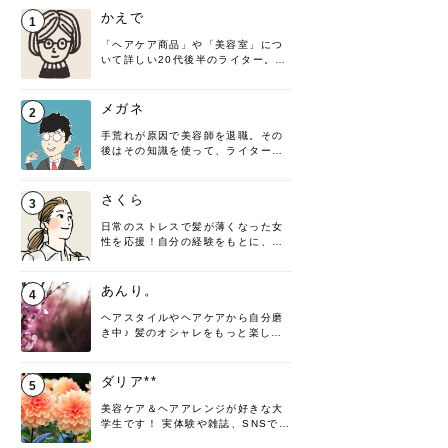
かえで
1
「ヘアケア商品」や「美容室」につ
いて詳しい20代後半のライター。楽
しみながら執筆させていただきま
す！
メガネ
2
手荒れが原因で美容師を退職。その
後はその知識を使って、ライターと
して転身したヘアケアオタクです。
髪の知識をわかりやすく紹介しま
す！
さくら
3
日常のストレスで髪が薄くなった女
性を応援！自分の経験をもとに、執
筆させていただきました。
あんり。
4
ヘアスタイルやヘアケアから自分磨
き中♪ 髪のオシャレをもっと楽しめ
るよう、日々勉強＆実践しています
♡ 役立つ情報をお届けできるように
頑張ります！よろしくお願いしま
ダリア**
5
す。
美容ケア＆ヘアアレンジが好きな大
学生です！ 実体験や雑誌、SNSで知
った情報を書いていこうと思いま