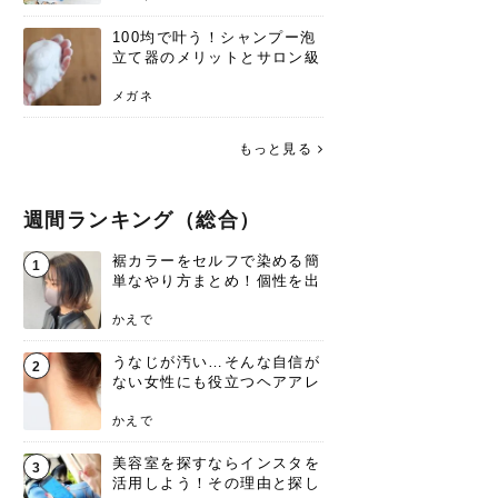
100均で叶う！シャンプー泡
立て器のメリットとサロン級
の髪を作る活用術
メガネ
もっと見る
週間ランキング（総合）
裾カラーをセルフで染める簡
1
単なやり方まとめ！個性を出
すなら今！
かえで
うなじが汚い…そんな自信が
2
ない女性にも役立つヘアアレ
ンジあります！
かえで
美容室を探すならインスタを
3
活用しよう！その理由と探し