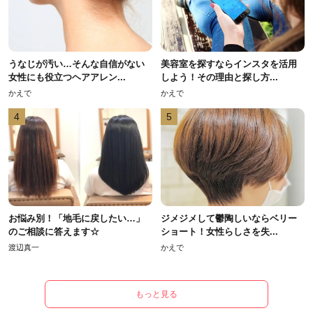
うなじが汚い…そんな自信がない
美容室を探すならインスタを活用
女性にも役立つヘアアレン...
しよう！その理由と探し方...
かえで
かえで
4
5
お悩み別！「地毛に戻したい…」
ジメジメして鬱陶しいならベリー
のご相談に答えます☆
ショート！女性らしさを失...
渡辺真一
かえで
もっと見る