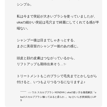
シンプル。
私は今まで突起が大きいブラシを使っていましたが、
ukaの細かい突起は毛穴まで綺麗にしてくれてる感が半
端ない。
シャンプー後は目までしゃきっとする、
まさに美容室のシャンプー後のあの感じ。
頭皮と顔の皮膚はつながっているから、
リフトアップも期待出来そう…✨
トリートメントもこのブラシで毛先までとかしながら
付けると、いつもよりつるつるになりますよ♪
via
ウカ スカルプブラシ KENZAN｜ukaの使い方を徹底解説「u
kaのスカルプブラシ/触ってみると柔らか..」 by ひいらぎ(乾燥肌) | LIP
S