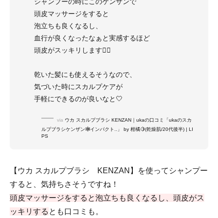
シャンプーの時にこのケンザンで
頭皮マッサージをすると
泡立ちも良くなるし、
血行が良くなったなぁと実感するほど
頭皮がスッキリします🧖‍♀️
乾いた髪にも使えるそうなので、
気づいた時にスカルプケアが
手軽にできるのが良いなと🤍
via
ウカ スカルプブラシ KENZAN｜ukaの口コミ「ukaのスカ
ルプブラシケンザン🕸インパクト..」 by 柑橘🍋(乾燥肌/20代後半) | LI
PS
【ウカ スカルプブラシ KENZAN】を使ってシャンプー
すると、気持ちさそうですね！
頭皮マッサージをすると泡立ちも良くなるし、頭皮がス
ッキリする
とも口コミも。