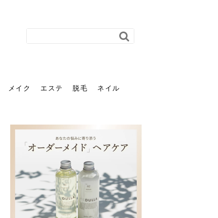
メイク
エステ
脱毛
ネイル
花粉で髪がパサパサするの
肌に合う髪色、どう見つけ
40代のパーマがダレる原因
前髪を薄くするための美容
ヘッドスパで頭皮をケアし
ストレスで髪の毛はどう変
40代の髪を悩みに最適！韓
「おしゃれ」と「身だしな
エステの勧誘が怖い人へ。
「今さら」なんて言わせな
オフィスネイルでも「キラ
はなぜ？原因と落とし方・
る？「イエベ」「ブルベ」
とは？自宅でできる復活術
院の頼み方とは？失敗しな
よう！ヘッドスパの効果と
わる？抜け毛・パサつきの
国発「ダリーフ」でヘアセ
み」は違う。相手に信頼感
断ることは悪くない。自分
い。40代のVIO・顔脱毛、
キラ」はOK？派手に見えな