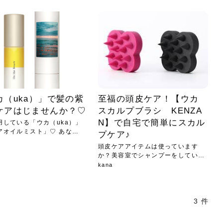
小じわが増えた？原因
手ならではの痩身効
ルルルン ハイドラのどれが
その医療ダイエット、後悔
..
.
..
ア
..
..
イント
..
直し...
「きれい...
の...
敗しに...
タン小顔☆
やり方...
えるヘア...
較・...
と、自...
なエ...
るのは...
パは、頭皮の汚れを落として
類の見分け方＆自宅で
オールハンドエステの
良い？その違いは？PDRN
しませんか？失敗する人の
進し、リラックス効果や美髪
メントの付け方で仕上がりは
春のトレンドカラーは明るめのく
年のショートウルフは、ナチュラ
美容室に行けていないし、そ
いに育てるには高価なアイテ
アで人気の発酵成分が、シャ
んのコスメを持っているの
ラインをすっきりさせたいと
をカミソリで剃って、毛抜き
んとなく運気が停滞している
新生活シーズン、朝の身支度を少しで
職場で浮かない落ち着いたトーンにし
2026年はレイヤーカットを使った髪型
美容室を倒産する数が増えているとい
毎日のちょっとした習慣で小顔は作れ
目元の印象を左右するのは目そのもの
ヘアアイロンを使うのが苦手、火傷が
メイクをしている時間も、スキンケア
サロンのメニューを見ていると、「リ
「ムダ毛が気になる」とお子さんが悩
SNSや雑誌で見かけた素敵なネイルデ
..
...
や...
共通点...
わります。今回は、毛先中心
ーです。ただし、髪がすでに
リーな仕上がりが今っぽい正
型を変えて気分転換したいと
す前に、洗い方や乾かし方、
も広がっています。無印良品
に使っているのはいつも同じ
みを抱えている方はいないで
ど、日々の自己処理を手間に
と悩んでいないでしょうか？
も短くしたい人は多いはず。じつは寝
たいけれど、どこか垢抜けた印象にし
のトレンドと重なり、ルーズウェーブ
うニュースがありました。もともと美
る！頭のこりをほぐしてフェイスライ
ではなく、頭皮の状態かもしれませ
怖いと感じている方はいないでしょう
の時間に変えるという発想から生まれ
ンパマッサージ」の他に「経絡マッサ
んでいる姿を見て、エステ脱毛を検討
ザインを、いざ自分の爪に試してみた
..
見て、急に小じわが増えたと
テと一言で言っても、最新の
癖は、...
たいと...
ヘ...
容室の...
ンのリ...
ん。以下...
か？そ...
たのが...
ージ」...
し始め...
ら、...
ルルルン ハイドラシリーズを使いたい
医師の管理のもと、科学的根拠に基づ
でいないでしょうか？じつは
ったものから、昔ながらの手
けれど、種類が多くてどれを選べばい
いて行う「医療ダイエット」は、自己
かえで
さくら
かえで
かえで
chicca
メガネ
さくら
あかり
あかり
あおい
さな
いか...
流のダ...
さな
さな
もっと見る
もっと見る
もっと見る
もっと見る
もっと見る
もっと見る
もっと見る
もっと見る
もっと見る
もっと見る
もっと見る
もっと見る
もっと見る
カ（uka）」で髪の紫
至福の頭皮ケア！【ウカ
ケアはじませんか？♡
スカルプブラシ KENZA
N】で自宅で簡単にスカル
用している「ウカ（uka）」
アオイルミスト」♡ あな
プケア♪
頭皮ケアアイテムは使っています
か？美容室でシャンプーをしている
ような...
kana
3 件