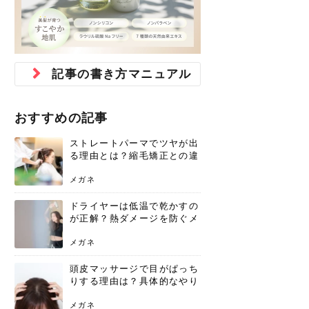
ジュベルック スキンの効果
本気の痩身と体質改善に。
防ぎ方を紹介
診断と...
と長...
いため...
おすすめの人
原因と...
ット...
を与え...
を守る...
賢...
い上...
とは？毛穴・ニキビ跡への
アーユルヴェーダに基づく
花粉の季節になると、髪がパサつく、
美容室で素敵なヘアカラーに染めても
パーマをかけたばかりなのに、もうカ
前髪は薄くしたほうが今風でおしゃれ
普段目に見えない頭皮ですが、何のケ
最近、髪のツヤがなくなったという方
韓国コスメを使うのは若い子だけだと
新しい環境に臨むとき、多くの人が意
「初回限定〇〇円！」そんなお得な体
40代になって、ふと自分のムダ毛のこ
仕事中も、ふとした瞬間に自分の指先
変化...
「イン...
広がる、手触りが悪いと感じた経験は
らったのに、家に帰って鏡を見たら、
ールがダレてしまったと感じている方
だと思っている人は、前髪を早く変え
アもせずに放っておくとダメージが蓄
や、抜け毛が増えたと悩んでいる方
思っていないでしょうか？ダリーフの
識するのが「身だしなみ」です。特に
験エステに行ってみたいけど、『押し
とが気になり始めたけど、「今から脱
を見て、気分が上がるという心ときめ
ありま...
「なん...
はいな...
たいと...
積して...
は、スト...
グラム...
メイク...
に弱い...
毛を...
く「キ...
ニキビ跡の凸凹をどうにかしたいと、
自己流のダイエットではなかなか落ち
肌の質感でお悩みではないでしょう
ない、頑固な脂肪やセルライトを、本
さくら
かえで
メガネ
かえで
yukarin
さくら
さくら
さな
さな
さな
あおい
記事の書き方マニュアル
か？肌に...
気で体...
ゆい
さな
おすすめの記事
ストレートパーマでツヤが出
る理由とは？縮毛矯正との違
いや長持ちケアを解説
メガネ
ドライヤーは低温で乾かすの
が正解？熱ダメージを防ぐメ
リットと、速乾のコツ
メガネ
頭皮マッサージで目がぱっち
りする理由は？具体的なやり
方と継続のコツを解説
メガネ