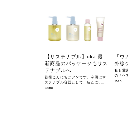
急に
人の
い原因.
めく..
ル...
時こそ.
本ケ
のシャ.
しい美.
のポ
める前.
と...
ヘッドス
と種
果。
血行を促
トリート
2026
2026
しばらく
髪をきれ
スキンケ
「たくさ
フェイス
顔の産毛
最近、な
できる.
魅力と、
効果が...
大きく変
すみカラ
ルでエア
ろそろ髪
ムを増や
ンプーに
に、実際
いうお悩
で抜くな
気がする
さろめ
の塗り...
く...
解...
思って...
頭皮の...
などの...
ものばか.
しょう...
感じて...
じつは...
ふと鏡を
痩身エス
落ち込ん
機器を使
メガネ
さくら
かえで
メガネ
さくら
さくら
あおい
あかり
あおい
あおい
その原...
技によ...
あおい
あかり
【サステナブル】uka 最
「ウ
新商品のパッケージもサス
外線
テナブルへ
私も愛
の「ヘ
皆様こんにちはアンです。今回はサ
た...
Mao
ステナブル容器として、新たにuka
か...
anne