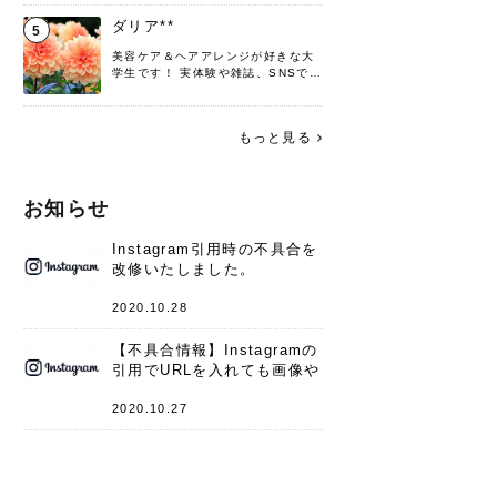
♡ 役立つ情報をお届けできるように
頑張ります！よろしくお願いしま
ダリア**
5
す。
美容ケア＆ヘアアレンジが好きな大
学生です！ 実体験や雑誌、SNSで知
った情報を書いていこうと思いま
す。 これからよろしくお願いします
(*^^*)♪
もっと見る
お知らせ
Instagram引用時の不具合を
改修いたしました。
2020.10.28
【不具合情報】Instagramの
引用でURLを入れても画像や
キャプションが表示されない
件
2020.10.27