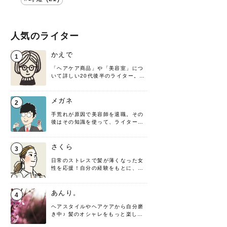
人気のライター
かえで
1
「ヘアケア商品」や「美容室」につ
いて詳しい20代後半のライター。楽
しみながら執筆させていただきま
す！
メガネ
2
手荒れが原因で美容師を退職。その
後はその知識を使って、ライターと
して転身したヘアケアオタクです。
髪の知識をわかりやすく紹介しま
す！
さくら
3
日常のストレスで髪が薄くなった女
性を応援！自分の経験をもとに、執
筆させていただきました。
あんり。
4
ヘアスタイルやヘアケアから自分磨
き中♪ 髪のオシャレをもっと楽しめ
るよう、日々勉強＆実践しています