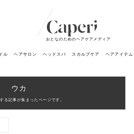
おとなのためのヘアケアメディア
イル
ヘアサロン
ヘッドスパ
スカルプケア
ヘアアイテム
ウカ
する記事が集まったページです。
ートメントの付け方で
くすみが気になる人
6年のショートウルフ最
室に行くのが恥ずかし
ドスパの落とし穴！知
育てるには？毎日の洗
エキスシャンプーって
マリストのメイク術｜
小顔を目指す！美容鍼
ノリが変わる「顔脱
6年運気アップネイルガ
朝の5分が変わる！寝癖がつ
ツヤと透明感で垢抜ける！
ルーズウェーブとは？2026
お気に入りのお店が倒産し
頭皮を刺激してお顔のリフ
頭皮マッサージで目がぱっ
アイロンが苦手でも大丈
V3ファンデーションは危な
リンパマッサージと経絡マ
子供の脱毛、日焼け肌はN
そのネイル、本当に似合っ
がりが変わる｜効かな
026春トレンドの明る
レンドとは？ナチュラ
髪質の変化に気づいた
いと損する真実
と生活習慣を見直す基
いいの？無印良品など
いアイテムで「自分ら
果と後悔しない選び方
4つのメリットと、始
を公開！幸運を呼ぶ色
かない予防方法と時短寝癖
自然なヘアカラーで作る
年の注目スタイルと長さ別
た後の美容室の探し方！失
トアップ♪毎日こつこつカン
ちりする理由は？具体的な
夫！ブラッシング感覚で使
い？針の仕組み・全4種比
ッサージの違いとは？効果
G？親子で学ぶ、安心・安全
てる？指先をきれいに見え