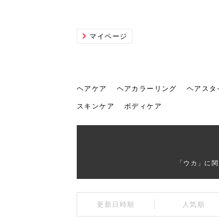
マイページ
ヘアケア
ヘアカラーリング
ヘアスタ
スキンケア
ボディケア
ヘアケア
ヘアカラーリング
ヘアスタイル
ヘアサロン
ヘッドスパ
スカルプケア
ヘアアイテム
メイク
エステ
脱毛
ネイル
スキンケア
ボディケア
「ウカ」に関
トリ
髪の
202
美容
ヘッ
髪を
発酵
ミニ
針で
化粧
202
更新日時順
人気順
仕上
へ！2
新ト
い？
らな
い方
何が
少な
の効
毛」。
イド