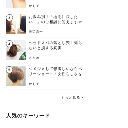
ンジあります！
かえで
お悩み別！「地毛に戻した
3
い…」のご相談に答えます☆
渡辺真一
ヘッドスパの落とし穴！知ら
4
ないと損する真実
さろめ
ジメジメして鬱陶しいならベ
5
リーショート！女性らしさを
失わないポイント
かえで
もっと見る
人気のキーワード