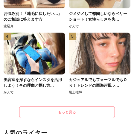
お悩み別！「地毛に戻したい…」
ジメジメして鬱陶しいならベリー
のご相談に答えます☆
ショート！女性らしさを失...
渡辺真一
かえで
4
5
美容室を探すならインスタを活用
カジュアルでもフォーマルでもＯ
しよう！その理由と探し方...
Ｋ！トレンドの西海岸風ラ...
かえで
尾上雄輝
もっと見る
人気のライター