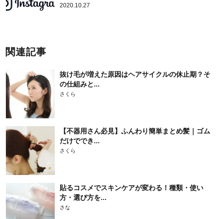
2020.10.27
関連記事
抜け毛が増えた原因はヘアサイクルの休止期？そ
の仕組みと...
さくら
【不器用さん必見】ふんわり簡単まとめ髪｜ゴム
だけででき...
さくら
貼るコスメでスキンケアが変わる！種類・使い
方・選び方を...
さな