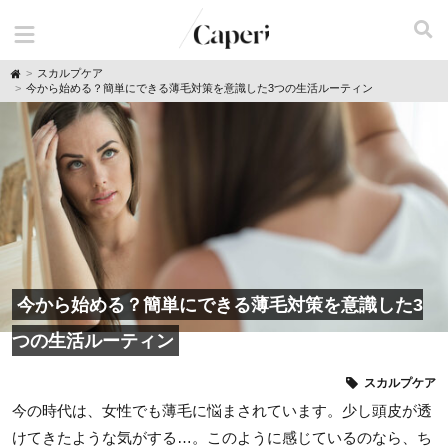
H
スカルプケア
o
今から始める？簡単にできる薄毛対策を意識した3つの生活ルーティン
m
e
今から始める？簡単にできる薄毛対策を意識した3
つの生活ルーティン
スカルプケア
今の時代は、女性でも薄毛に悩まされています。少し頭皮が透
けてきたような気がする…。このように感じているのなら、ち