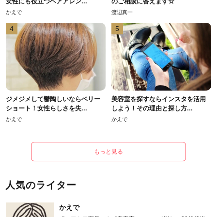
女性にも役立つヘアアレン...
のご相談に答えます☆
かえで
渡辺真一
4
5
ジメジメして鬱陶しいならベリー
美容室を探すならインスタを活用
ショート！女性らしさを失...
しよう！その理由と探し方...
かえで
かえで
もっと見る
人気のライター
かえで