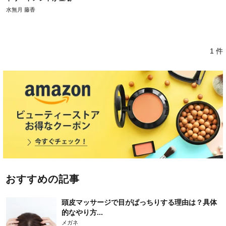
水無月 藤香
1 件
おすすめの記事
頭皮マッサージで目がぱっちりする理由は？具体
的なやり方...
メガネ