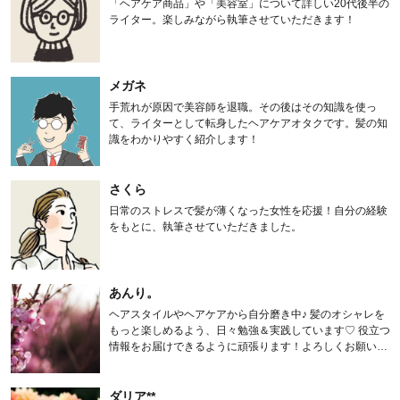
「ヘアケア商品」や「美容室」について詳しい20代後半の
ライター。楽しみながら執筆させていただきます！
メガネ
手荒れが原因で美容師を退職。その後はその知識を使っ
て、ライターとして転身したヘアケアオタクです。髪の知
識をわかりやすく紹介します！
さくら
日常のストレスで髪が薄くなった女性を応援！自分の経験
をもとに、執筆させていただきました。
あんり。
ヘアスタイルやヘアケアから自分磨き中♪ 髪のオシャレを
もっと楽しめるよう、日々勉強＆実践しています♡ 役立つ
情報をお届けできるように頑張ります！よろしくお願いし
ます。
ダリア**