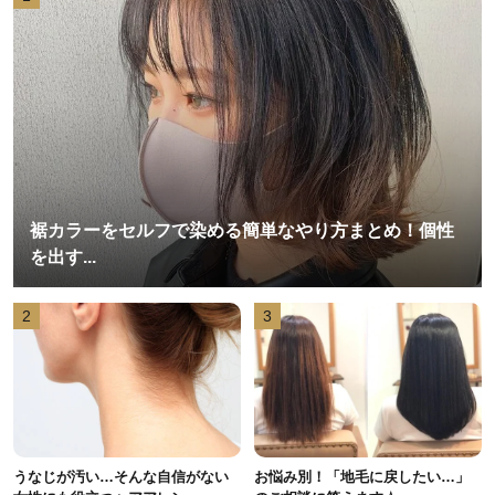
裾カラーをセルフで染める簡単なやり方まとめ！個性
を出す...
2
3
うなじが汚い…そんな自信がない
お悩み別！「地毛に戻したい…」