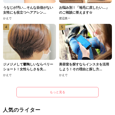
うなじが汚い…そんな自信がない
お悩み別！「地毛に戻したい…」
女性にも役立つヘアアレン...
のご相談に答えます☆
かえで
渡辺真一
4
5
ジメジメして鬱陶しいならベリー
美容室を探すならインスタを活用
ショート！女性らしさを失...
しよう！その理由と探し方...
かえで
かえで
もっと見る
人気のライター